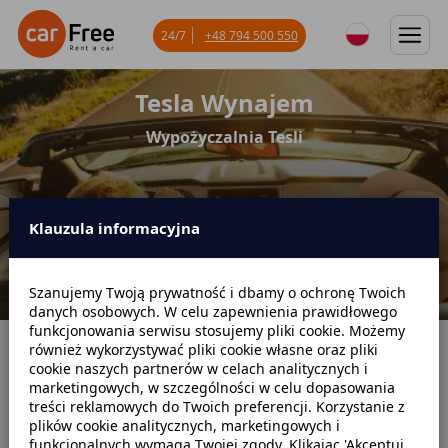
24/7
+48 794 500 550
Tesla Wynajem
Wypożyczalnia Tesli
Klauzula informacyjna
Szanujemy Twoją prywatność i dbamy o ochronę Twoich
danych osobowych. W celu zapewnienia prawidłowego
funkcjonowania serwisu stosujemy pliki cookie. Możemy
również wykorzystywać pliki cookie własne oraz pliki
Strona główna
Oferta
cookie naszych partnerów w celach analitycznych i
marketingowych, w szczególności w celu dopasowania
Wypożyczalnia Samochodów Elektrycznych
Tesla Wynajem
treści reklamowych do Twoich preferencji. Korzystanie z
plików cookie analitycznych, marketingowych i
funkcjonalnych wymaga Twojej zgody. Klikając 'Akceptuj