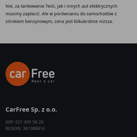
Nie, za tankowanie Tesli, jak i innych aut elektrycznych
musimy zapłacić. Ale w porównaniu do samochodów z
silnikiem benzynowym, cena jest kilkukrotnie niższa.
CarFree Sp. z o.o.
NIP: 521 369 56 26
REGON: 361388616