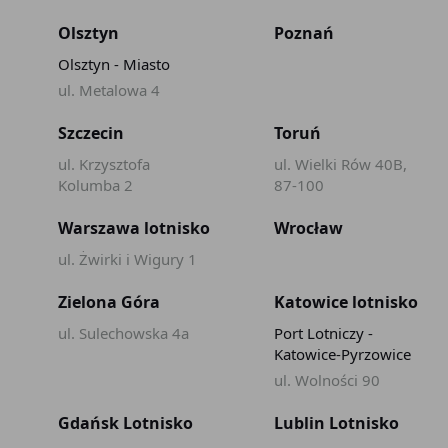
Olsztyn
Poznań
Olsztyn - Miasto
ul. Metalowa 4
Szczecin
Toruń
ul. Krzysztofa
ul. Wielki Rów 40B,
Kolumba 2
87-100
Warszawa lotnisko
Wrocław
ul. Żwirki i Wigury 1
Zielona Góra
Katowice lotnisko
ul. Sulechowska 4a
Port Lotniczy -
Katowice-Pyrzowice
ul. Wolności 90
Gdańsk Lotnisko
Lublin Lotnisko