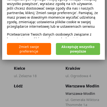
CZEKAMY NA CIEBIE W 482
wszystko powyższe', wyrażasz zgodę na ich używanie.
LOKALIZACJACH W CAŁEJ POLSCE
Jeśli chcesz dostosować swoje zgody dla nas i naszych
partnerów, kliknij 'Zmień swoje preferencje'. Pamiętaj, że
masz prawo w dowolnym momencie wycofać udzieloną
zgodę, zmieniając ustawienia plików cookie w swojej
przeglądarce internetowej lub w ustawieniach serwisu
Białystok
Bydgoszcz
Przetwarzanie Twoich danych osobowych związane z
ul. Sienkiewicza 55
ul. Jagiellońska 85
korzystaniem z plików cookie w celach wyżej
wymienionych jest prowadzone przez
CarFree sp. z o.o.
z
Częstochowa
Katowice
Zmień swoje
Akceptuję wszystko
siedzibą w Warszawie (02-677), ul. Cybernetyki 5,
preferencje
powyższe
będącego administratorem danych. W niektórych
ul.Kopernika 13
ul. Jerzego Dudy-
przypadkach administratorami danych mogą być również
Gracza 12
nasi partnerzy. Szczegółowe informacje na temat
korzystania przez nas i naszych partnerów z plików cookie
Kielce
Kraków
oraz przetwarzania Twoich danych osobowych, w tym
dotyczące Twoich uprawnień, zawarte są w naszej
ul. Żelazna 18
ul. Ogrodowa 4
Polityce prywatności.
Łódź
Warszawa Modlin
Warszawa-Modlin
ul. Generała Wiktora
Thommée 1a