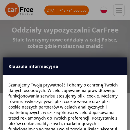
24/7
+48 794 500 550
Oddziały wypożyczalni CarFree
Stale tworzymy nowe oddziały w całej Polsce,
zobacz gdzie możesz nas znaleźć
Klauzula informacyjna
Szanujemy Twoją prywatność i dbamy o ochronę Twoich
danych osobowych. W celu zapewnienia prawidłowego
funkcjonowania serwisu stosujemy pliki cookie. Możemy
również wykorzystywać pliki cookie własne oraz pliki
Strona główna
Oddziały wypożyczalni CarFree
cookie naszych partnerów w celach analitycznych i
marketingowych, w szczególności w celu dopasowania
treści reklamowych do Twoich preferencji. Korzystanie z
plików cookie analitycznych, marketingowych i
funkcjonalnych wymaga Twojej zgody. Klikając 'Akceptuj