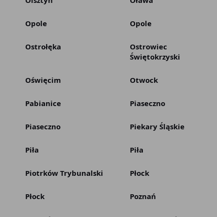
Olsztyn
Oława
Opole
Opole
Ostrołęka
Ostrowiec
Świętokrzyski
Oświęcim
Otwock
Pabianice
Piaseczno
Piaseczno
Piekary Śląskie
Piła
Piła
Piotrków Trybunalski
Płock
Płock
Poznań