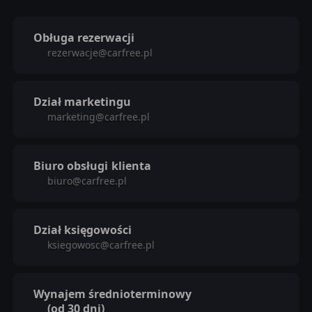
Obługa rezerwacji
rezerwacje@carfree.pl
Dział marketingu
marketing@carfree.pl
Biuro obsługi
klienta
biuro@carfree.pl
Dział księgowości
ksiegowosc@carfree.pl
Wynajem średnioterminowy
(od 30 dni)