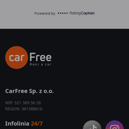
CarFree Sp. z o.o.
NIP: 521 369 56 26
REGON: 361388616
Infolinia
24/7