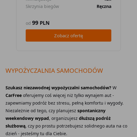
Skrzynia biegów
Ręczna
Skr
99
PLN
od
od
Zobacz ofertę
WYPOŻYCZALNIA SAMOCHODÓW
Szukasz niezawodnej wypożyczalni samochodów?
W
CarFree
oferujemy coś więcej niż tylko wynajem aut -
zapewniamy podróż bez stresu, pełną komfortu i wygody.
Niezależnie od tego, czy planujesz
spontaniczny
weekendowy wypad
, organizujesz
dłuższą podróż
służbową
, czy po prostu potrzebujesz solidnego auta na co
dzień - jesteśmy tu dla Ciebie.