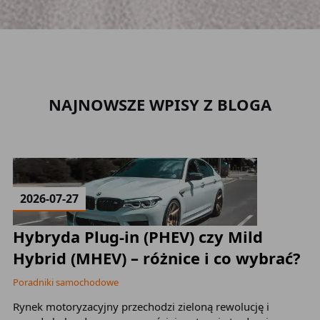
NAJNOWSZE WPISY Z BLOGA
2026-07-27
Hybryda Plug-in (PHEV) czy Mild
Z
Hybrid (MHEV) – różnice i co wybrać?
t
Poradniki samochodowe
Po
Rynek motoryzacyjny przechodzi zieloną rewolucję i
Ka