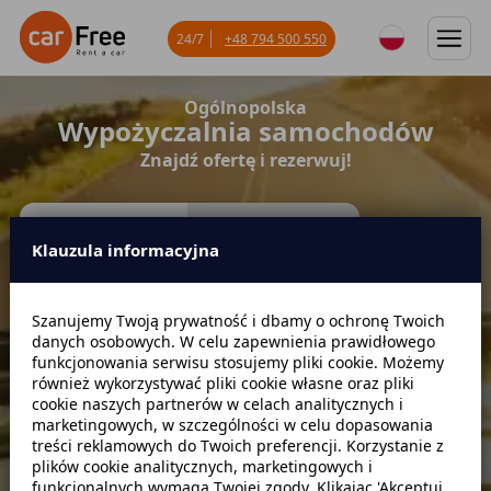
24/7
+48 794 500 550
Ogólnopolska
Wypożyczalnia samochodów
Znajdź ofertę i rezerwuj!
Na dni
Na miesiące
Krótkoterminowy
Średnioterminowy
Klauzula informacyjna
Miejsce odbioru
Szanujemy Twoją prywatność i dbamy o ochronę Twoich
danych osobowych. W celu zapewnienia prawidłowego
funkcjonowania serwisu stosujemy pliki cookie. Możemy
również wykorzystywać pliki cookie własne oraz pliki
Data odbioru
Godzina
cookie naszych partnerów w celach analitycznych i
marketingowych, w szczególności w celu dopasowania
treści reklamowych do Twoich preferencji. Korzystanie z
plików cookie analitycznych, marketingowych i
Data zwrotu
Godzina
funkcjonalnych wymaga Twojej zgody. Klikając 'Akceptuj