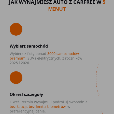
JAK WYNAJMIESZ AUTO Z CARFREE W
5
MINUT
Wybierz samochód
Wybierz z floty ponad
3000 samochodów
premium
, SUV i elektrycznych, z roczników
2025 i 2026.
Określ szczegóły
Określ termin wynajmu i podróżuj swobodnie
bez kaucji, bez limitu kilometrów
, w
preferencyjnej cenie.