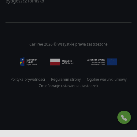
Bydgoszcz lotnisko
CarFree 2026 © Wszystkie prawa zastrzeżone
Polityka prywatności
Regulamin strony
Ogólne warunki umowy
Zmień swoje ustawienia ciasteczek