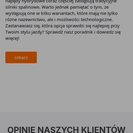
napędy hybrydowe coraz częściej zastępują tradycyjne
za
silniki spalinowe. Warto jednak pamiętać o tym, że
po
występują one w kilku wariantach, które mają nie tylko
el
różne nazewnictwo, ale i możliwości technologiczne.
po
Zastanawiasz się, która opcja sprawdzi się najlepiej przy
sz
Twoim stylu jazdy? Sprawdź nasz poradnik i dowiedz się
w 
więcej!
le
zobacz