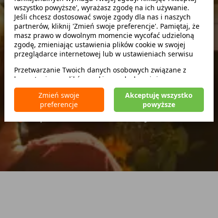
wszystko powyższe', wyrażasz zgodę na ich używanie.
Jeśli chcesz dostosować swoje zgody dla nas i naszych
partnerów, kliknij 'Zmień swoje preferencje'. Pamiętaj, że
Szukaj
masz prawo w dowolnym momencie wycofać udzieloną
zgodę, zmieniając ustawienia plików cookie w swojej
przeglądarce internetowej lub w ustawieniach serwisu
zwróć w innym miejscu
Przetwarzanie Twoich danych osobowych związane z
korzystaniem z plików cookie w celach wyżej
wymienionych jest prowadzone przez
CarFree sp. z o.o.
z
Zmień swoje
Akceptuję wszystko
Brak kaucji
siedzibą w Warszawie (02-677), ul. Cybernetyki 5,
preferencje
powyższe
Brak limitu kilometrów
będącego administratorem danych. W niektórych
przypadkach administratorami danych mogą być również
Bezpłatne odwołanie rezerwacji
nasi partnerzy. Szczegółowe informacje na temat
korzystania przez nas i naszych partnerów z plików cookie
oraz przetwarzania Twoich danych osobowych, w tym
dotyczące Twoich uprawnień, zawarte są w naszej
Polityce prywatności.