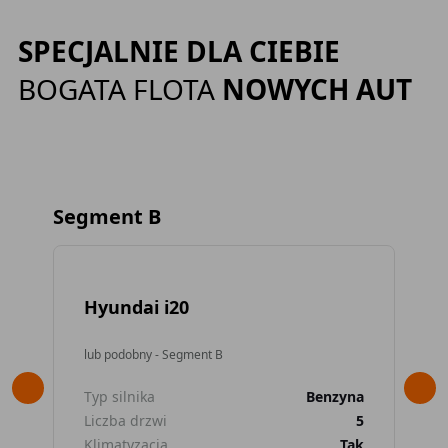
SPECJALNIE DLA CIEBIE
BOGATA FLOTA
NOWYCH AUT
Segment B
Hyundai i20
Re
lub podobny - Segment B
lub
Typ silnika
Benzyna
Typ
Liczba drzwi
5
Lic
Klimatyzacja
Tak
Kli