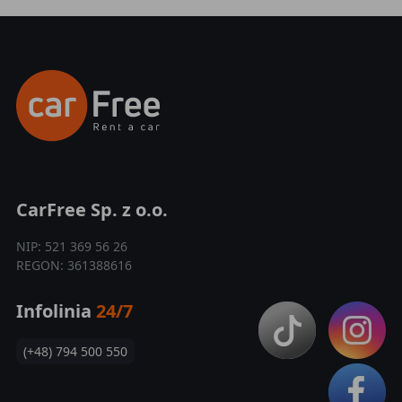
CarFree Sp. z o.o.
NIP: 521 369 56 26
REGON: 361388616
Infolinia
24/7
(+48) 794 500 550