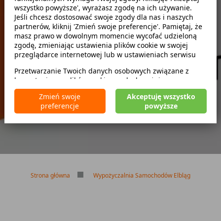
wszystko powyższe', wyrażasz zgodę na ich używanie.
Szukaj
Jeśli chcesz dostosować swoje zgody dla nas i naszych
partnerów, kliknij 'Zmień swoje preferencje'. Pamiętaj, że
masz prawo w dowolnym momencie wycofać udzieloną
zwróć w innym miejscu
zgodę, zmieniając ustawienia plików cookie w swojej
przeglądarce internetowej lub w ustawieniach serwisu
Przetwarzanie Twoich danych osobowych związane z
korzystaniem z plików cookie w celach wyżej
Brak kaucji
wymienionych jest prowadzone przez
CarFree sp. z o.o.
z
Brak limitu kilometrów
Zmień swoje
Akceptuję wszystko
siedzibą w Warszawie (02-677), ul. Cybernetyki 5,
Bezpłatne odwołanie rezerwacji
preferencje
powyższe
będącego administratorem danych. W niektórych
przypadkach administratorami danych mogą być również
nasi partnerzy. Szczegółowe informacje na temat
korzystania przez nas i naszych partnerów z plików cookie
oraz przetwarzania Twoich danych osobowych, w tym
dotyczące Twoich uprawnień, zawarte są w naszej
Polityce prywatności.
Strona główna
Wypożyczalnia Samochodów Elbląg