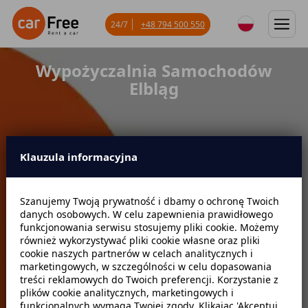
24/7
+48 794 500 550
Wypożyczalnia Samochodów
Elbląg
Klauzula informacyjna
Miejsce odbioru
Szanujemy Twoją prywatność i dbamy o ochronę Twoich
danych osobowych. W celu zapewnienia prawidłowego
Data odbioru
Godzina
funkcjonowania serwisu stosujemy pliki cookie. Możemy
również wykorzystywać pliki cookie własne oraz pliki
cookie naszych partnerów w celach analitycznych i
marketingowych, w szczególności w celu dopasowania
Data zwrotu
Godzina
treści reklamowych do Twoich preferencji. Korzystanie z
plików cookie analitycznych, marketingowych i
funkcjonalnych wymaga Twojej zgody. Klikając 'Akceptuj