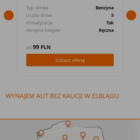
Typ silnika
Benzyna
Typ
Liczba drzwi
5
Lic
Klimatyzacja
Tak
Kli
Skrzynia biegów
Ręczna
Skr
99
PLN
od
od
Zobacz ofertę
WYNAJEM AUT BEZ KAUCJI W ELBLĄGU