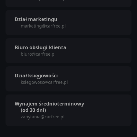
Dział marketingu
marketing@carfree.pl
Biuro obsługi
klienta
biuro@carfree.pl
Dział księgowości
ksiegowosc@carfree.pl
Wynajem średnioterminowy
(od 30 dni)
zapytania@carfree.pl