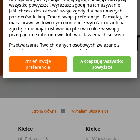
wszystko powyższe', wyrażasz zgodę na ich używanie.
Jeśli chcesz dostosować swoje zgody dla nas i naszych
partnerów, kliknij 'Zmień swoje preferencje'. Pamiętaj, że
zwróć w innym miejscu
masz prawo w dowolnym momencie wycofać udzieloną
zgodę, zmieniając ustawienia plików cookie w swojej
przeglądarce internetowej lub w ustawieniach serwisu
Przetwarzanie Twoich danych osobowych związane z
Brak kaucji
korzystaniem z plików cookie w celach wyżej
Brak limitu kilometrów
wymienionych jest prowadzone przez
CarFree sp. z o.o.
z
Bezpłatne odwołanie rezerwacji
Zmień swoje
Akceptuję wszystko
siedzibą w Warszawie (02-677), ul. Cybernetyki 5,
preferencje
powyższe
będącego administratorem danych. W niektórych
przypadkach administratorami danych mogą być również
nasi partnerzy. Szczegółowe informacje na temat
korzystania przez nas i naszych partnerów z plików cookie
oraz przetwarzania Twoich danych osobowych, w tym
dotyczące Twoich uprawnień, zawarte są w naszej
Polityce prywatności.
Strona główna
Wynajem Busa Kielce
Kielce
Kielce
ul. Żelazna 18
ul. Warszawska