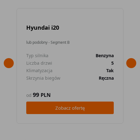
Hyundai i20
To
lub podobny - Segment B
lub
Typ silnika
Benzyna
Typ
Liczba drzwi
5
Lic
Klimatyzacja
Tak
Kli
Skrzynia biegów
Ręczna
Skr
99
PLN
od
od
Zobacz ofertę