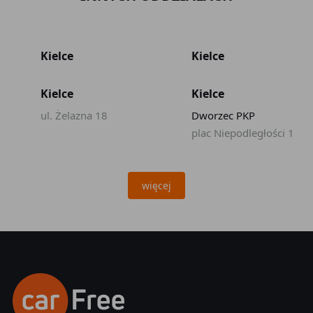
Kielce
Kielce
Kielce
Kielce
ul. Żelazna 18
Dworzec PKP
plac Niepodległości 1
więcej