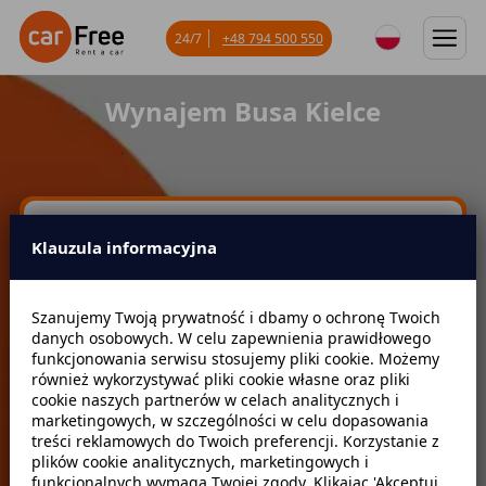
24/7
+48 794 500 550
Wynajem Busa Kielce
Miejsce odbioru
Klauzula informacyjna
Data odbioru
Godzina
Szanujemy Twoją prywatność i dbamy o ochronę Twoich
danych osobowych. W celu zapewnienia prawidłowego
funkcjonowania serwisu stosujemy pliki cookie. Możemy
również wykorzystywać pliki cookie własne oraz pliki
Data zwrotu
Godzina
cookie naszych partnerów w celach analitycznych i
marketingowych, w szczególności w celu dopasowania
treści reklamowych do Twoich preferencji. Korzystanie z
plików cookie analitycznych, marketingowych i
Szukaj
funkcjonalnych wymaga Twojej zgody. Klikając 'Akceptuj