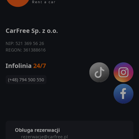
CarFree Sp. z o.o.
NIP: 521 369 56 26
REGON: 361388616
Infolinia
24/7
(+48) 794 500 550
Obługa rezerwacji
rezerwacje@carfree.pl