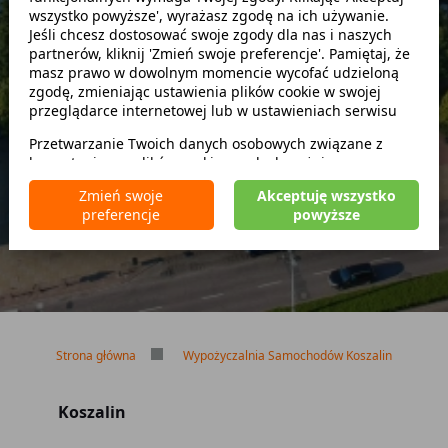
wszystko powyższe', wyrażasz zgodę na ich używanie.
Szukaj
Jeśli chcesz dostosować swoje zgody dla nas i naszych
partnerów, kliknij 'Zmień swoje preferencje'. Pamiętaj, że
masz prawo w dowolnym momencie wycofać udzieloną
zwróć w innym miejscu
zgodę, zmieniając ustawienia plików cookie w swojej
przeglądarce internetowej lub w ustawieniach serwisu
Przetwarzanie Twoich danych osobowych związane z
korzystaniem z plików cookie w celach wyżej
Brak kaucji
wymienionych jest prowadzone przez
CarFree sp. z o.o.
z
Brak limitu kilometrów
Zmień swoje
Akceptuję wszystko
siedzibą w Warszawie (02-677), ul. Cybernetyki 5,
Bezpłatne odwołanie rezerwacji
preferencje
powyższe
będącego administratorem danych. W niektórych
przypadkach administratorami danych mogą być również
nasi partnerzy. Szczegółowe informacje na temat
korzystania przez nas i naszych partnerów z plików cookie
oraz przetwarzania Twoich danych osobowych, w tym
dotyczące Twoich uprawnień, zawarte są w naszej
Polityce prywatności.
Strona główna
Wypożyczalnia Samochodów Koszalin
Koszalin