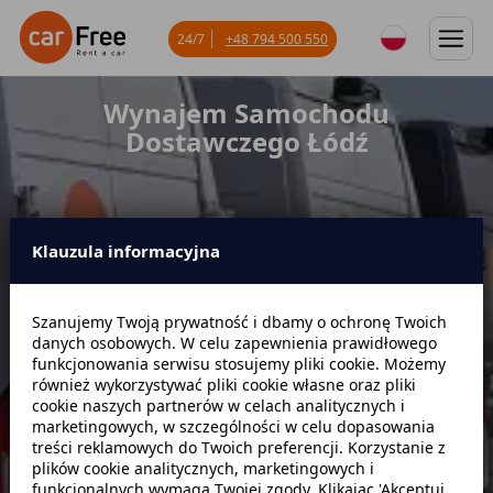
24/7
+48 794 500 550
Wynajem Samochodu
Dostawczego Łódź
Klauzula informacyjna
Miejsce odbioru
Szanujemy Twoją prywatność i dbamy o ochronę Twoich
danych osobowych. W celu zapewnienia prawidłowego
Data odbioru
Godzina
funkcjonowania serwisu stosujemy pliki cookie. Możemy
również wykorzystywać pliki cookie własne oraz pliki
cookie naszych partnerów w celach analitycznych i
marketingowych, w szczególności w celu dopasowania
Data zwrotu
Godzina
treści reklamowych do Twoich preferencji. Korzystanie z
plików cookie analitycznych, marketingowych i
funkcjonalnych wymaga Twojej zgody. Klikając 'Akceptuj