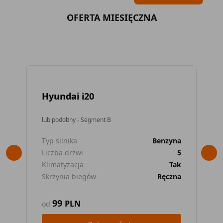
OFERTA MIESIĘCZNA
Hyundai i20
To
lub podobny - Segment B
lub
Typ silnika
Benzyna
Typ
Liczba drzwi
5
Lic
Klimatyzacja
Tak
Kli
Skrzynia biegów
Ręczna
Skr
99
PLN
od
od