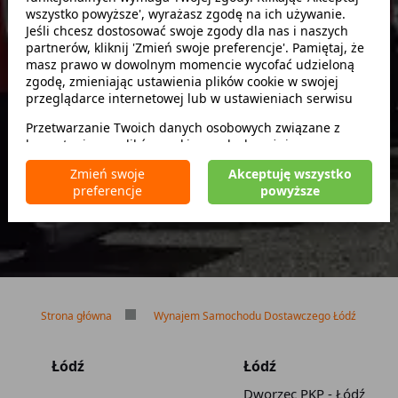
wszystko powyższe', wyrażasz zgodę na ich używanie.
Szukaj
Jeśli chcesz dostosować swoje zgody dla nas i naszych
partnerów, kliknij 'Zmień swoje preferencje'. Pamiętaj, że
masz prawo w dowolnym momencie wycofać udzieloną
zwróć w innym miejscu
zgodę, zmieniając ustawienia plików cookie w swojej
przeglądarce internetowej lub w ustawieniach serwisu
Przetwarzanie Twoich danych osobowych związane z
korzystaniem z plików cookie w celach wyżej
Brak kaucji
wymienionych jest prowadzone przez
CarFree sp. z o.o.
z
Brak limitu kilometrów
Zmień swoje
Akceptuję wszystko
siedzibą w Warszawie (02-677), ul. Cybernetyki 5,
Bezpłatne odwołanie rezerwacji
preferencje
powyższe
będącego administratorem danych. W niektórych
przypadkach administratorami danych mogą być również
nasi partnerzy. Szczegółowe informacje na temat
korzystania przez nas i naszych partnerów z plików cookie
oraz przetwarzania Twoich danych osobowych, w tym
dotyczące Twoich uprawnień, zawarte są w naszej
Polityce prywatności.
Strona główna
Wynajem Samochodu Dostawczego Łódź
Łódź
Łódź
Dworzec PKP - Łódź