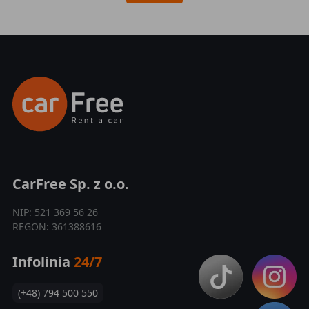
CarFree Sp. z o.o.
NIP: 521 369 56 26
REGON: 361388616
Infolinia
24/7
(+48) 794 500 550