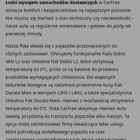
Łodzi wynajem samochodów dostawczych
w CarFree
oznacza komfort i bezpieczeństwo na najwyższym poziomie.
Nie musisz się martwić o stan techniczny czy niezawodność -
nasze auta są regularnie serwisowane i gotowe do jazdy od
pierwszej minuty.
Nasza flota składa się z pojazdów przeznaczonych do
różnych zastosowań. Oferujemy funkcjonalne Fiaty Doblo
VAN L2 oraz chłodnie Fiat Doblo L2, które utrzymują
temperaturę do 0ºC, przez co są świetne do przewozu
produktów wymagających chłodzenia. Dla większych
ładunków dostępne są natomiast przestronne busy Fiat
Ducato Maxi w wersjach L3H2 i L4H2, a także specjalistyczna
chłodnia Fiat Ducato Maxi, również z możliwością utrzymania
temperatury do 0ºC. Flota CarFree obejmuje również auto
lawetę, przydatną do transportu pojazdów albo maszyn. Ta
opcja może zainteresować firmy świadczące takie usługi,
które potrzebują dodatkowego pojazdu na czas
zwiększonego zapotrzebowania lub awarii własnej lawety.