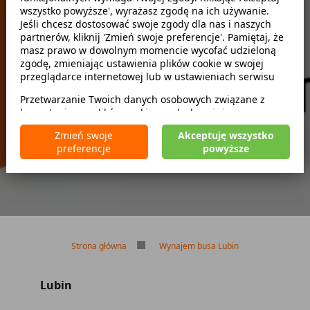
wszystko powyższe', wyrażasz zgodę na ich używanie.
Jeśli chcesz dostosować swoje zgody dla nas i naszych
partnerów, kliknij 'Zmień swoje preferencje'. Pamiętaj, że
zwróć w innym miejscu
masz prawo w dowolnym momencie wycofać udzieloną
zgodę, zmieniając ustawienia plików cookie w swojej
przeglądarce internetowej lub w ustawieniach serwisu
Przetwarzanie Twoich danych osobowych związane z
Brak kaucji
korzystaniem z plików cookie w celach wyżej
Brak limitu kilometrów
wymienionych jest prowadzone przez
CarFree sp. z o.o.
z
Bezpłatne odwołanie rezerwacji
Zmień swoje
Akceptuję wszystko
siedzibą w Warszawie (02-677), ul. Cybernetyki 5,
preferencje
powyższe
będącego administratorem danych. W niektórych
przypadkach administratorami danych mogą być również
nasi partnerzy. Szczegółowe informacje na temat
korzystania przez nas i naszych partnerów z plików cookie
oraz przetwarzania Twoich danych osobowych, w tym
dotyczące Twoich uprawnień, zawarte są w naszej
Polityce prywatności.
Strona główna
Wynajem busa Lubin
Lubin