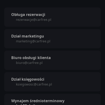
Obługa rezerwacji
rezerwacje@carfree.pl
Dział marketingu
marketing@carfree.pl
Biuro obsługi
klienta
biuro@carfree.pl
Dział księgowości
ksiegowosc@carfree.pl
Wynajem średnioterminowy