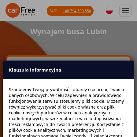
24/7
+48 794 500 550
Wynajem busa Lubin
Miejsce odbioru
Klauzula informacyjna
Data odbioru
Godzina
Szanujemy Twoją prywatność i dbamy o ochronę Twoich
danych osobowych. W celu zapewnienia prawidłowego
funkcjonowania serwisu stosujemy pliki cookie. Możemy
również wykorzystywać pliki cookie własne oraz pliki
Data zwrotu
Godzina
cookie naszych partnerów w celach analitycznych i
marketingowych, w szczególności w celu dopasowania
treści reklamowych do Twoich preferencji. Korzystanie z
plików cookie analitycznych, marketingowych i
Szukaj
funkcjonalnych wymaga Twojej zgody. Klikając 'Akceptuj