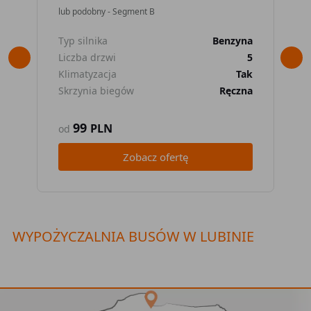
lub podobny - Segment B
lub
Typ silnika
Benzyna
Typ
Liczba drzwi
5
Lic
Klimatyzacja
Tak
Kli
Skrzynia biegów
Ręczna
Skr
99
PLN
od
od
Zobacz ofertę
WYPOŻYCZALNIA BUSÓW W LUBINIE