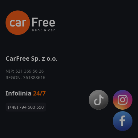
CarFree Sp. z o.o.
NIP: 521 369 56 26
REGON: 361388616
Infolinia
24/7
(+48) 794 500 550