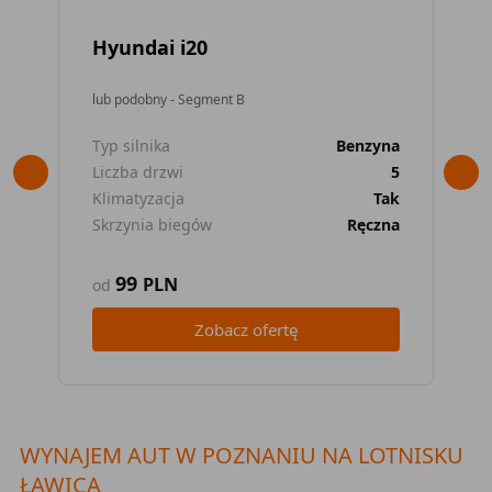
Hyundai i20
To
lub podobny - Segment B
lub
Typ silnika
Benzyna
Typ
Liczba drzwi
5
Lic
Klimatyzacja
Tak
Kli
Skrzynia biegów
Ręczna
Skr
99
PLN
od
od
Zobacz ofertę
WYNAJEM AUT W POZNANIU NA LOTNISKU
ŁAWICA