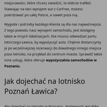
miejscowości, które chcesz zwiedzić, to dobrze trafiłeś.
Stawiając na
tani wynajem aut z CarFree, możesz
podróżować po całej Polsce, a nawet poza nią.
Wygoda i potrzeby każdego klienta
są dla nas najważniejsze.
Z tego powodu nasz wynajem
samochodu, jest dostępny
także w innych lokalizacjach
.
Nie musisz odwiedzać
portu
lotniczego Ławica, by wypożyczyć
auto.
Chętnie dostarczymy
je po wcześniejszej rezerwacji
do dowolnego innego
miejsca
poza
lotnisko, na przykład do
centrum miasta. Sprawdź także
inne
usługi, które oferuje
wypożyczalnia samochodów w
Poznaniu
.
Jak dojechać na lotnisko
Poznań Ławica?
Aby dojechać na lotnisko w Poznaniu, dostępnych jest klika