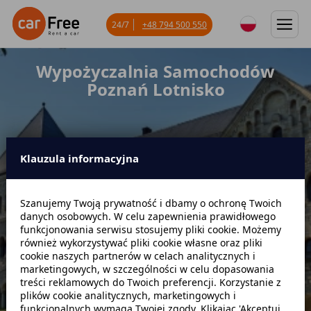
24/7
+48 794 500 550
Wypożyczalnia Samochodów
Poznań Lotnisko
Klauzula informacyjna
Miejsce odbioru
Szanujemy Twoją prywatność i dbamy o ochronę Twoich
danych osobowych. W celu zapewnienia prawidłowego
Data odbioru
Godzina
funkcjonowania serwisu stosujemy pliki cookie. Możemy
również wykorzystywać pliki cookie własne oraz pliki
cookie naszych partnerów w celach analitycznych i
marketingowych, w szczególności w celu dopasowania
Data zwrotu
Godzina
treści reklamowych do Twoich preferencji. Korzystanie z
plików cookie analitycznych, marketingowych i
funkcjonalnych wymaga Twojej zgody. Klikając 'Akceptuj