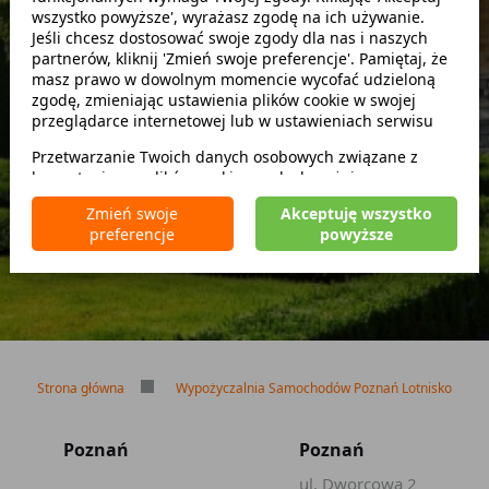
wszystko powyższe', wyrażasz zgodę na ich używanie.
Szukaj
Jeśli chcesz dostosować swoje zgody dla nas i naszych
partnerów, kliknij 'Zmień swoje preferencje'. Pamiętaj, że
masz prawo w dowolnym momencie wycofać udzieloną
zwróć w innym miejscu
zgodę, zmieniając ustawienia plików cookie w swojej
przeglądarce internetowej lub w ustawieniach serwisu
Przetwarzanie Twoich danych osobowych związane z
korzystaniem z plików cookie w celach wyżej
Brak kaucji
wymienionych jest prowadzone przez
CarFree sp. z o.o.
z
Brak limitu kilometrów
Zmień swoje
Akceptuję wszystko
siedzibą w Warszawie (02-677), ul. Cybernetyki 5,
Bezpłatne odwołanie rezerwacji
preferencje
powyższe
będącego administratorem danych. W niektórych
przypadkach administratorami danych mogą być również
nasi partnerzy. Szczegółowe informacje na temat
korzystania przez nas i naszych partnerów z plików cookie
oraz przetwarzania Twoich danych osobowych, w tym
dotyczące Twoich uprawnień, zawarte są w naszej
Polityce prywatności.
Strona główna
Wypożyczalnia Samochodów Poznań Lotnisko
Poznań
Poznań
ul. Dworcowa 2