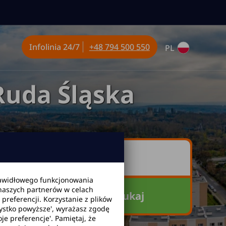
Infolinia
24/7
+48 794 500 550
PL
uda Śląska
awidłowego funkcjonowania
 naszych partnerów w celach
Szukaj
referencji. Korzystanie z plików
zystko powyższe', wyrażasz zgodę
je preferencje'. Pamiętaj, że