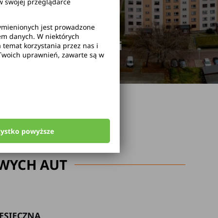
 swojej przeglądarce
wymienionych jest prowadzone
rem danych. W niektórych
odwołanie rezerwacji
temat korzystania przez nas i
Twoich uprawnień, zawarte są w
zystko powyższe
WYCH AUT
ESIĘCZNA