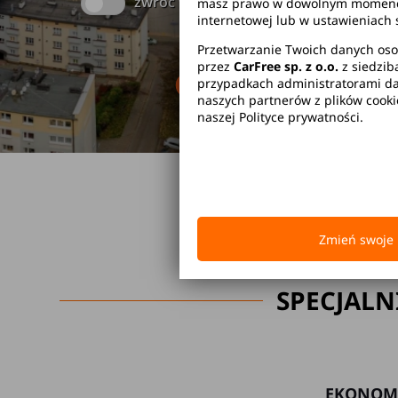
zwróć w innym miejscu
masz prawo w dowolnym momencie 
internetowej lub w ustawieniach 
Przetwarzanie Twoich danych oso
przez
CarFree sp. z o.o.
z siedzib
Brak kaucji
Br
przypadkach administratorami dan
naszych partnerów z plików cook
naszej Polityce prywatności.
Zmień swoje 
SPECJALN
EKONOM