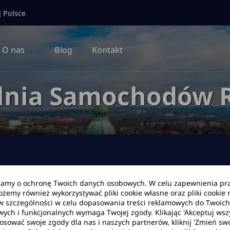
j Polsce
O nas
Blog
Kontakt
lnia Samochodów R
bamy o ochronę Twoich danych osobowych. W celu zapewnienia pr
Możemy również wykorzystywać pliki cookie własne oraz pliki cookie
Data zwrotu
Godzina
w szczególności w celu dopasowania treści reklamowych do Twoich p
wych i funkcjonalnych wymaga Twojej zgody. Klikając 'Akceptuj ws
tosować swoje zgody dla nas i naszych partnerów, kliknij 'Zmień swo