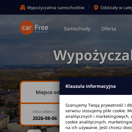
Wypożyczalnia samochodów
Oddziały w całe
Samochody
Oferta
Wypożycza
Klauzula informacyjna
Miejsce odbioru
Szanujemy Twoją prywatność i d
serwisu stosujemy pliki cookie. 
Data odbioru
Godzina
analitycznych i marketingowych, 
cookie analitycznych, marketingo
na ich używanie. Jeśli chcesz dos