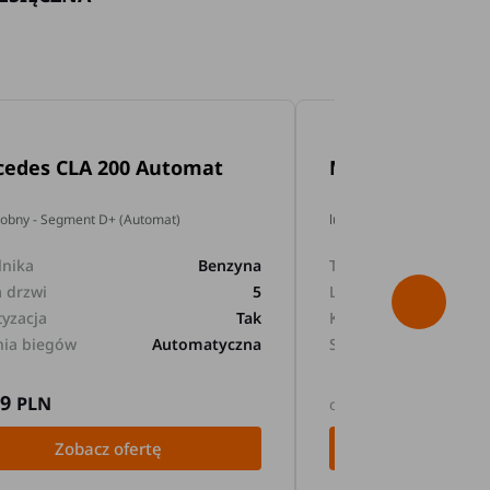
cedes CLA 200 Automat
Mercedes GLA 2
dobny - Segment D+ (Automat)
lub podobny - Segment D+
lnika
Benzyna
Typ silnika
a drzwi
5
Liczba drzwi
tyzacja
Tak
Klimatyzacja
nia biegów
Automatyczna
Skrzynia biegów
89
169
PLN
PLN
od
Zobacz ofertę
Zobacz 