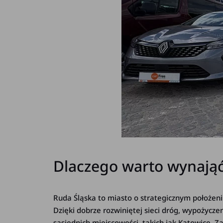
Dlaczego warto wynająć
Ruda Śląska to miasto o strategicznym położeni
Dzięki dobrze rozwiniętej sieci dróg, wypożycz
sąsiednich miejscowości, takich jak Katowice, Za