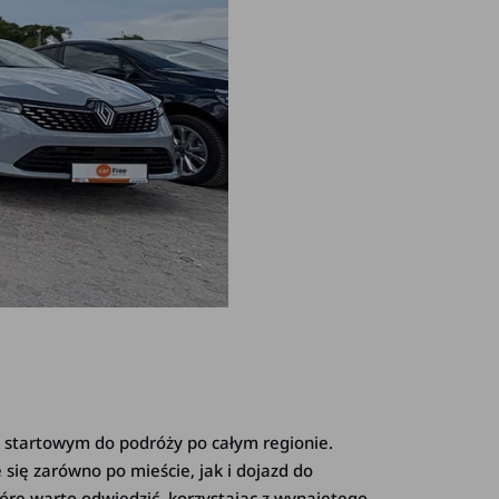
m startowym do podróży po całym regionie.
się zarówno po mieście, jak i dojazd do
które warto odwiedzić, korzystając z wynajętego