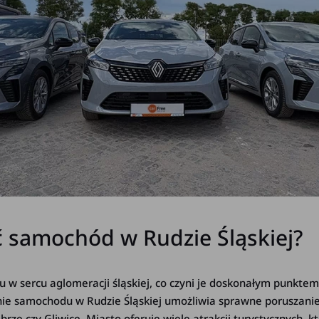
 samochód w Rudzie Śląskiej?
u w sercu aglomeracji śląskiej, co czyni je doskonałym punkte
enie samochodu w Rudzie Śląskiej umożliwia sprawne poruszanie 
brze czy Gliwice. Miasto oferuje wiele atrakcji turystycznych, 