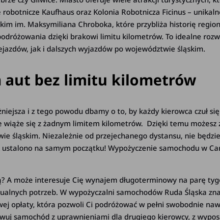
 robotnicze Kaufhaus oraz Kolonia Robotnicza Ficinus – unikaln
im im. Maksymiliana Chroboka, które przybliża historię regi
odróżowania dzięki brakowi limitu kilometrów. To idealne rozw
ejazdów, jak i dalszych wyjazdów po województwie śląskim.
 aut bez limitu kilometrów
ażniejsza i z tego powodu dbamy o to, by każdy kierowca czuł 
e wiąże się z żadnym limitem kilometrów. Dzięki temu możesz
e śląskim. Niezależnie od przejechanego dystansu, nie będzi
k ustalono na samym początku! Wypożyczenie samochodu w Car
ą? A może interesuje Cię wynajem długoterminowy na parę tyg
tualnych potrzeb. W wypożyczalni samochodów Ruda Śląska zna
j opłaty, która pozwoli Ci podróżować w pełni swobodnie nawe
erwuj samochód z uprawnieniami dla drugiego kierowcy, z wy