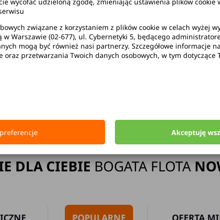
wycofać udzieloną zgodę, zmieniając ustawienia plików cookie w
serwisu
bowych związane z korzystaniem z plików cookie w celach wyżej 
ą w Warszawie (02-677), ul. Cybernetyki 5, będącego administrato
ak limitu kilometrów
Bezpłatne 
ych mogą być również nasi partnerzy. Szczegółowe informacje na 
ie oraz przetwarzania Twoich danych osobowych, w tym dotyczące 
Strona główna
Wypożyczalnia Samochodów Ruda Śląska
preferencje
Akceptuję ws
IE DLA CIEBIE
BOGATA FLOTA
NO
ICZNE
POPULARNE
OFERTA MI