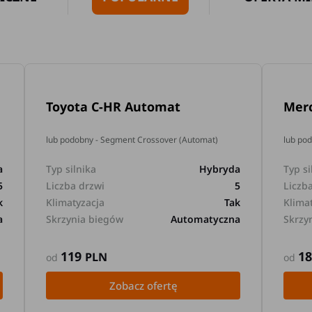
Toyota C-HR Automat
Mer
lub podobny - Segment Crossover (Automat)
lub po
a
Typ silnika
Hybryda
Typ si
5
Liczba drzwi
5
Liczb
k
Klimatyzacja
Tak
Klima
a
Skrzynia biegów
Automatyczna
Skrzy
119
1
PLN
od
od
Zobacz ofertę