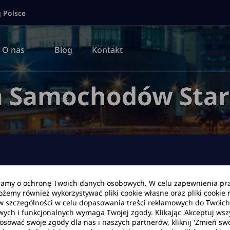
j Polsce
O nas
Blog
Kontakt
a Samochodów Star
bamy o ochronę Twoich danych osobowych. W celu zapewnienia pr
Możemy również wykorzystywać pliki cookie własne oraz pliki cookie
Data zwrotu
Godzina
w szczególności w celu dopasowania treści reklamowych do Twoich p
wych i funkcjonalnych wymaga Twojej zgody. Klikając 'Akceptuj ws
tosować swoje zgody dla nas i naszych partnerów, kliknij 'Zmień swo