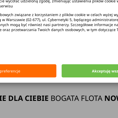
wycofać udzieloną zgodę, zmieniając ustawienia plików cookie w
serwisu
bowych związane z korzystaniem z plików cookie w celach wyżej 
ą w Warszawie (02-677), ul. Cybernetyki 5, będącego administrato
ak limitu kilometrów
Bezpłatne 
ych mogą być również nasi partnerzy. Szczegółowe informacje na 
ie oraz przetwarzania Twoich danych osobowych, w tym dotyczące 
Strona główna
Wypożyczalnia Samochodów Starogard Gdański
preferencje
Akceptuję ws
IE DLA CIEBIE
BOGATA FLOTA
NO