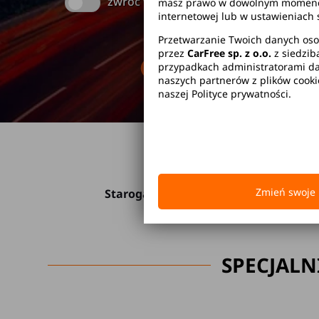
zwróć w innym miejscu
masz prawo w dowolnym momencie 
internetowej lub w ustawieniach 
Przetwarzanie Twoich danych oso
przez
CarFree sp. z o.o.
z siedzib
Brak kaucji
Br
przypadkach administratorami dan
naszych partnerów z plików cook
naszej Polityce prywatności.
Zmień swoje 
Starogard Gdański
SPECJALN