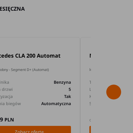
ESIĘCZNA
cedes CLA 200 Automat
Mercedes GLA 2
dobny - Segment D+ (Automat)
lub podobny - Segment D+
lnika
Benzyna
Typ silnika
a drzwi
5
Liczba drzwi
tyzacja
Tak
Klimatyzacja
nia biegów
Automatyczna
Skrzynia biegów
89
169
PLN
PLN
od
Zobacz ofertę
Zobacz 