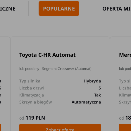
ICZNE
POPULARNE
OFERTA MI
Toyota C-HR Automat
Mer
lub podobny - Segment Crossover (Automat)
lub po
a
Typ silnika
Hybryda
Typ si
5
Liczba drzwi
5
Liczb
k
Klimatyzacja
Tak
Klima
a
Skrzynia biegów
Automatyczna
Skrzy
119
1
PLN
od
od
Zobacz ofertę