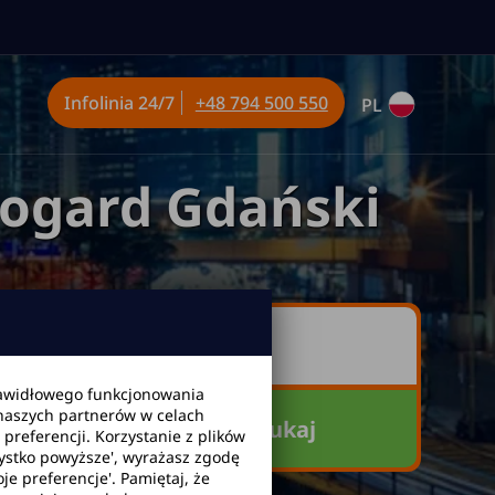
Infolinia
24/7
+48 794 500 550
PL
ogard Gdański
awidłowego funkcjonowania
 naszych partnerów w celach
Szukaj
referencji. Korzystanie z plików
zystko powyższe', wyrażasz zgodę
je preferencje'. Pamiętaj, że