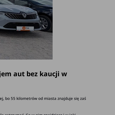
jem aut bez kaucji w
żej, bo 55 kilometrów od miasta znajduje się zaś
ę zatrzymać. Co w nim znajdziesz i w jaki