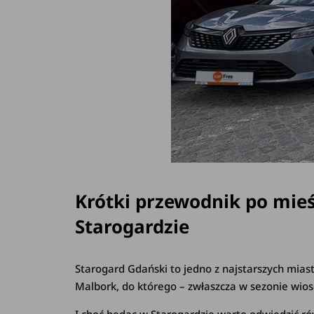
Krótki przewodnik po mie
Starogardzie
Starogard Gdański to jedno z najstarszych mias
Malbork, do którego – zwłaszcza w sezonie wiose
I choć będąc w Starogardzie warto odwiedzić ró