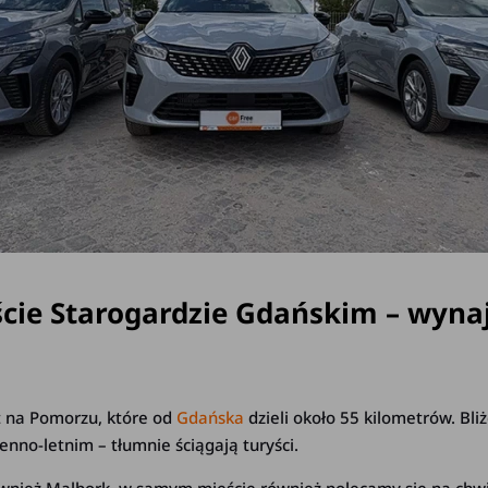
ście Starogardzie Gdańskim – wyna
t na Pomorzu, które od
Gdańska
dzieli około 55 kilometrów. Bli
nno-letnim – tłumnie ściągają turyści.
wnież Malbork, w samym mieście również polecamy się na chwil