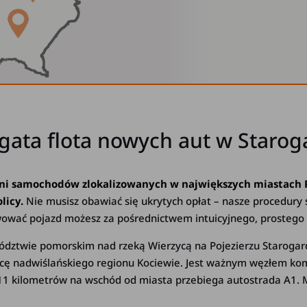
ogata flota nowych aut w Staro
ni samochodów zlokalizowanych w największych miastach Po
licy.
Nie musisz obawiać się ukrytych opłat – nasze procedury 
wować pojazd możesz za pośrednictwem intuicyjnego, prostego
dztwie pomorskim nad rzeką Wierzycą na Pojezierzu Starogard
icę nadwiślańskiego regionu Kociewie. Jest ważnym węzłem kom
. 11 kilometrów na wschód od miasta przebiega autostrada A1. 