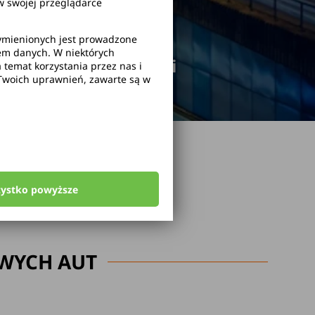
 swojej przeglądarce
wymienionych jest prowadzone
rem danych. W niektórych
odwołanie rezerwacji
temat korzystania przez nas i
Twoich uprawnień, zawarte są w
zystko powyższe
WYCH AUT