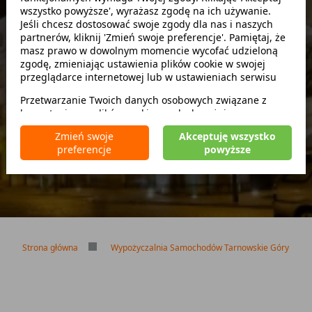
wszystko powyższe', wyrażasz zgodę na ich używanie.
Szukaj
Jeśli chcesz dostosować swoje zgody dla nas i naszych
partnerów, kliknij 'Zmień swoje preferencje'. Pamiętaj, że
masz prawo w dowolnym momencie wycofać udzieloną
zwróć w innym miejscu
zgodę, zmieniając ustawienia plików cookie w swojej
przeglądarce internetowej lub w ustawieniach serwisu
Przetwarzanie Twoich danych osobowych związane z
korzystaniem z plików cookie w celach wyżej
Brak kaucji
wymienionych jest prowadzone przez
CarFree sp. z o.o.
z
Brak limitu kilometrów
Zmień swoje
Akceptuję wszystko
siedzibą w Warszawie (02-677), ul. Cybernetyki 5,
Bezpłatne odwołanie rezerwacji
preferencje
powyższe
będącego administratorem danych. W niektórych
przypadkach administratorami danych mogą być również
nasi partnerzy. Szczegółowe informacje na temat
korzystania przez nas i naszych partnerów z plików cookie
oraz przetwarzania Twoich danych osobowych, w tym
dotyczące Twoich uprawnień, zawarte są w naszej
Polityce prywatności.
Strona główna
Wypożyczalnia Samochodów Tarnowskie Góry