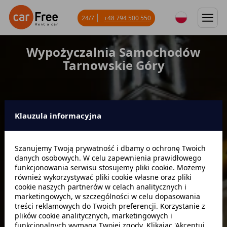
24/7
+48 794 500 550
Wypożyczalnia Samochodów
Tarnowskie Góry
Klauzula informacyjna
Miejsce odbioru
Szanujemy Twoją prywatność i dbamy o ochronę Twoich
danych osobowych. W celu zapewnienia prawidłowego
Data odbioru
Godzina
funkcjonowania serwisu stosujemy pliki cookie. Możemy
również wykorzystywać pliki cookie własne oraz pliki
cookie naszych partnerów w celach analitycznych i
marketingowych, w szczególności w celu dopasowania
Data zwrotu
Godzina
treści reklamowych do Twoich preferencji. Korzystanie z
plików cookie analitycznych, marketingowych i
funkcjonalnych wymaga Twojej zgody. Klikając 'Akceptuj