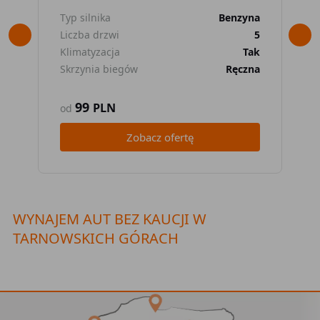
Typ silnika
Benzyna
Typ
Liczba drzwi
5
Lic
Klimatyzacja
Tak
Kli
Skrzynia biegów
Ręczna
Skr
99
PLN
od
od
Zobacz ofertę
WYNAJEM AUT BEZ KAUCJI W
TARNOWSKICH GÓRACH