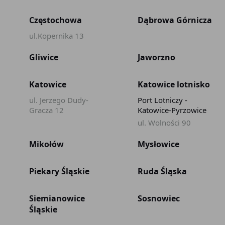
Częstochowa
Dąbrowa Górnicza
ul.Kopernika 13
Gliwice
Jaworzno
Katowice
Katowice lotnisko
ul. Jerzego Dudy-
Port Lotniczy -
Gracza 12
Katowice-Pyrzowice
ul. Wolności 90
Mikołów
Mysłowice
Piekary Śląskie
Ruda Śląska
Siemianowice
Sosnowiec
Śląskie