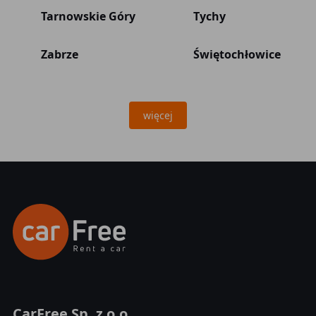
Tarnowskie Góry
Tychy
Zabrze
Świętochłowice
więcej
CarFree Sp. z o.o.