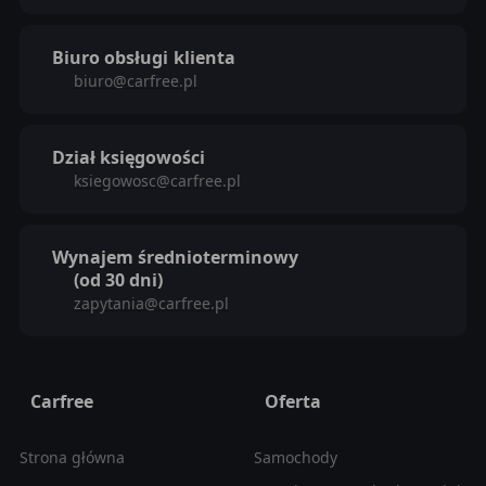
Biuro obsługi
klienta
biuro@carfree.pl
Dział księgowości
ksiegowosc@carfree.pl
Wynajem średnioterminowy
(od 30 dni)
zapytania@carfree.pl
Carfree
Oferta
Strona główna
Samochody