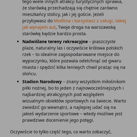
tego wiele innych atrakcji turystycznych sprawia,
że starówką przechadzają się chętnie zarówno
mieszkańcy stolicy, jak i jej goście. Jeżeli
przybywasz do
Modlina i korzystasz z usługi, takiej
jak wynajem aut
, Twoje droga na warszawską
starówkę będzie bardzo prosta.
Nadwiślane tereny rekreacyjne
– piaszczyste
plaże, naturalny las i oczywiście królowa polskich
rzek – to idealnie zagospodarowane miejsce do
wypoczynku, które pozwala odetchnąć od gwaru
miasta i spędzić kilka leniwych chwil prażąc się na
słońcu.
Stadion Narodowy
– znany wszystkim miłośnikom
piłki nożnej, bo to jeden z najnowocześniejszych i
najbardziej atrakcyjnych pod względem
wizualnym obiektów sportowych na świecie. Warto
zwiedzić go wewnątrz, a najlepiej udać się na
jakieś wydarzenie sportowe – wtedy możliwe jest
prawdziwe docenienie jego potęgi.
Oczywiście to tylko część tego, co warto zobaczyć,