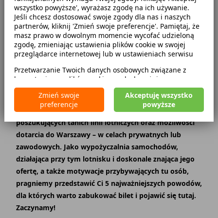
wszystko powyższe', wyrażasz zgodę na ich używanie.
Kategorie
Jeśli chcesz dostosować swoje zgody dla nas i naszych
partnerów, kliknij 'Zmień swoje preferencje'. Pamiętaj, że
Poradniki dotyczące wynajmu
2018-02-27
masz prawo w dowolnym momencie wycofać udzieloną
Lokalne podróże
zgodę, zmieniając ustawienia plików cookie w swojej
przeglądarce internetowej lub w ustawieniach serwisu
Choć w oryginalnym tekście piosenki jest „Lwów”, my
Przetwarzanie Twoich danych osobowych związane z
wolimy wersję – „Wszystkie drogi, prowadzą do
korzystaniem z plików cookie w celach wyżej
Modlina…”. Dlaczego? Bo to port lotniczy, który w
wymienionych jest prowadzone przez
CarFree sp. z o.o.
z
Zmień swoje
Akceptuję wszystko
siedzibą w Warszawie (02-677), ul. Cybernetyki 5,
ciągu niecałych sześciu lat istnienia, rozwinął się
preferencje
powyższe
będącego administratorem danych. W niektórych
błyskawicznie i stał się alternatywą dla wielu osób,
przypadkach administratorami danych mogą być również
poszukujących tanich linii lotniczych oraz możliwości
nasi partnerzy. Szczegółowe informacje na temat
korzystania przez nas i naszych partnerów z plików cookie
dotarcia do Warszawy – w celach prywatnych lub
oraz przetwarzania Twoich danych osobowych, w tym
zawodowych. Jako wypożyczalnia samochodów,
dotyczące Twoich uprawnień, zawarte są w naszej
działająca przy tym lotnisku i doskonale znająca jego
Polityce prywatności.
ofertę, a także motywacje przybywających tu osób,
pragniemy przedstawić Ci 5 najważniejszych powodów,
dla których warto zabukować bilet i pojawić się tutaj.
Zaczynamy!