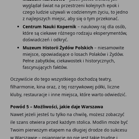
wyglądał świat na przestrzeni kolejnych epok i
czego ludzie używali w codziennym życiu, to jedno
z najlepszych miejsc, aby się o tym przekonać.
Centrum Nauki Kopernik
– naukowy raj dla osób,
które są ciekawe różnego rodzaju eksperymentów,
doświadczeń i odkryć.
Muzeum Historii Żydów Polskich
– niesamowite
miejsce, opowiadające o losach Polaków i Żydów.
Pełne zabytków, ciekawostek i historycznych,
fascynujących faktów.
Oczywiście do tego wszystkiego dochodzą teatry,
filharmonie, kina oraz, z tej rozrywkowej półki, liczne
kluby, restauracje i inne miejsca, które warto odwiedzić.
Powód 5 – Możliwości, jakie daje Warszawa
Nawet jeżeli jesteś tu tylko na chwilę, możesz zobaczyć
ile szans otwiera przed każdym stolica. Modlin może być
Twoim pierwszym etapem na długiej drodze do sukcesu
w Warszawie – osiągnięcie go nie jest takie trudne i