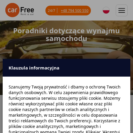
24/7
+48 794 500 550
Poradniki dotyczące wynajmu
samochodu
Klauzula informacyjna
Szanujemy Twoją prywatność i dbamy o ochronę Twoich
danych osobowych. W celu zapewnienia prawidłowego
funkcjonowania serwisu stosujemy pliki cookie. Możemy
również wykorzystywać pliki cookie własne oraz pliki
Strona główna
Blog
Poradniki dotyczące wynajmu
cookie naszych partnerów w celach analitycznych i
marketingowych, w szczególności w celu dopasowania
treści reklamowych do Twoich preferencji. Korzystanie z
plików cookie analitycznych, marketingowych i
funkcjonalnych wymaga Twojej zgody. Klikając 'Akceptuj