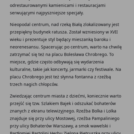
odrestaurowanymi kamienicami i restauracjami
serwującymi najpyszniejsze specjały.
Nieopodal centrum, nad rzeką Białą zlokalizowany jest
przepiękny budynek ratusza. Został wzniesiony w XVII
wieku i prezentuje styl będący mieszanką baroku i
neorenesansu. Spacerując po centrum, warto na chwilę
zatrzymać się też na placu Bolesława Chrobrego. To
miejsce, gdzie często odbywają się wydarzenia
kulturalne, takie jak koncerty, jarmarki czy festiwale. Na
placu Chrobrego jest też słynna fontanna z rzeźbą
trzech nagich chłopców.
Zwiedzając centrum miasta z dziećmi, koniecznie warto
przejść się tzw. Szlakiem Bajek i odszukać bohaterów
znanych z ekranu telewizyjnego. Rzeźba Bolka i Lolka
znajduje się przy ulicy Mostowej, rzeźba Pampaliniego
przy ulicy Bohaterów Warszawy, a smok wawelski i
Bartłomiej Bartolini Herbu Zielona Pietruszka przy ulicy