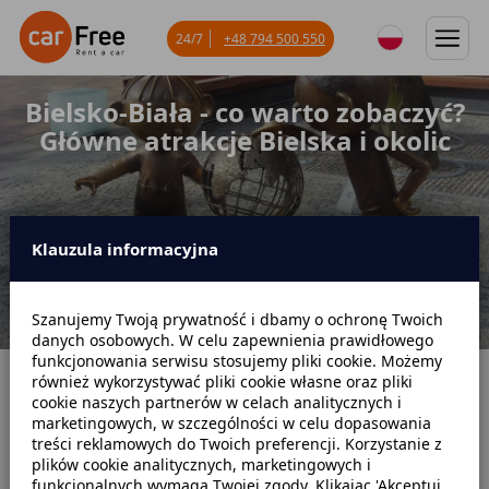
24/7
+48 794 500 550
Bielsko-Biała - co warto zobaczyć?
Główne atrakcje Bielska i okolic
Klauzula informacyjna
Szanujemy Twoją prywatność i dbamy o ochronę Twoich
danych osobowych. W celu zapewnienia prawidłowego
funkcjonowania serwisu stosujemy pliki cookie. Możemy
również wykorzystywać pliki cookie własne oraz pliki
Strona główna
Blog
Lokalne podróże
cookie naszych partnerów w celach analitycznych i
marketingowych, w szczególności w celu dopasowania
Bielsko-Biała - co warto zobaczyć? Główne atrakcje Bielska i okolic
treści reklamowych do Twoich preferencji. Korzystanie z
plików cookie analitycznych, marketingowych i
funkcjonalnych wymaga Twojej zgody. Klikając 'Akceptuj