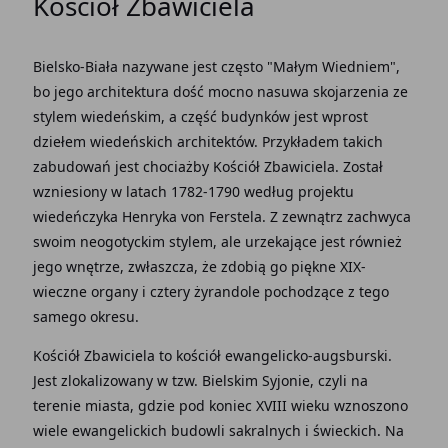
Kościół Zbawiciela
Bielsko-Biała nazywane jest często "Małym Wiedniem",
bo jego architektura dość mocno nasuwa skojarzenia ze
stylem wiedeńskim, a część budynków jest wprost
dziełem wiedeńskich architektów. Przykładem takich
zabudowań jest chociażby Kościół Zbawiciela. Został
wzniesiony w latach 1782-1790 według projektu
wiedeńczyka Henryka von Ferstela. Z zewnątrz zachwyca
swoim neogotyckim stylem, ale urzekające jest również
jego wnętrze, zwłaszcza, że zdobią go piękne XIX-
wieczne organy i cztery żyrandole pochodzące z tego
samego okresu.
Kościół Zbawiciela to kościół ewangelicko-augsburski.
Jest zlokalizowany w tzw. Bielskim Syjonie, czyli na
terenie miasta, gdzie pod koniec XVIII wieku wznoszono
wiele ewangelickich budowli sakralnych i świeckich. Na