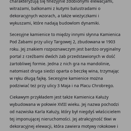
charakteryzują się finezyjnie zdobionymi elewacjami,
witrażami, balkonami z kutymi balustradami o
dekoracyjnych wzorach, a także wieżyczkami i
wykuszami, które nadają budowlom dynamiki.
Secesyjne kamienice to między innymi słynna Kamienica
Pod Żabami przy ulicy Targowej 2, zbudowana w 1903
roku. Jej znakiem rozpoznawczym jest bardzo oryginalny
portal z rzeźbami dwóch żab przedstawionych w dość
żartobliwej formie. Jedna z nich gra na mandolinie,
natomiast druga siedzi oparta o beczkę wina, trzymając
w ręku długą fajkę. Secesyjne kamienice można
podziwiać też przy ulicy 3 Maja i na Placu Chrobrego.
Ciekawym przykładem jest także Kamienica Kałuży
wybudowana w połowie XVIII wieku. Jej nazwa pochodzi
od nazwiska Karla Kałuży, który był niegdyś właścicielem
tej imponującej nieruchomości. Jej atrakcyjność tkwi w
dekoracyjnej elewacji, która zawiera motywy rokokowe i