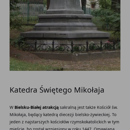
Katedra Świętego Mikołaja
W
Bielsku-Białej atrakcją
sakralną jest także Kościół św.
Mikołaja, będący katedrą diecezji bielsko-żywieckiej. To
jeden z najstarszych kościołów rzymskokatolickich w tym
mieście, bo został wzniesiony w roku 1447. Omawiana