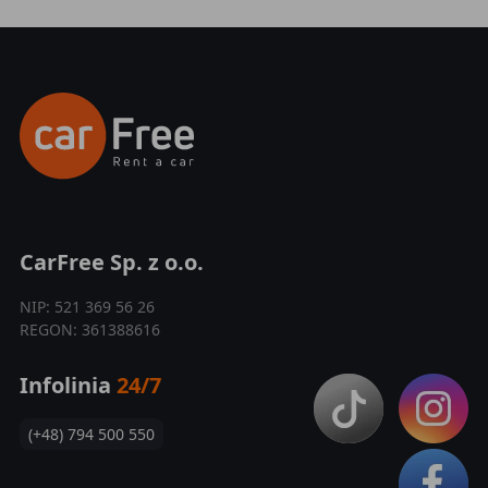
CarFree Sp. z o.o.
NIP: 521 369 56 26
REGON: 361388616
Infolinia
24/7
(+48) 794 500 550