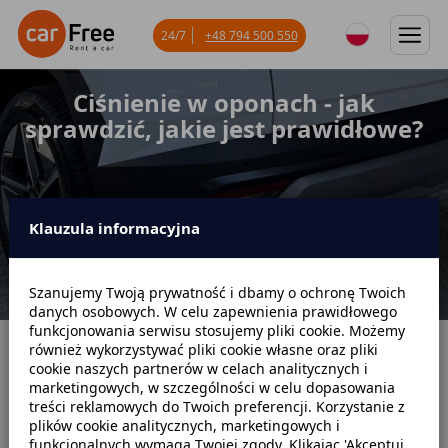
24/7
+48 794 500 550
Ciśnienie w oponach - jak
sprawdzić, jakie jest prawidłowe?
Klauzula informacyjna
Szanujemy Twoją prywatność i dbamy o ochronę Twoich
danych osobowych. W celu zapewnienia prawidłowego
funkcjonowania serwisu stosujemy pliki cookie. Możemy
również wykorzystywać pliki cookie własne oraz pliki
Strona główna
Blog
Poradniki samochodowe
cookie naszych partnerów w celach analitycznych i
marketingowych, w szczególności w celu dopasowania
Ciśnienie w oponach - jak sprawdzić, jakie jest prawidłowe?
treści reklamowych do Twoich preferencji. Korzystanie z
plików cookie analitycznych, marketingowych i
funkcjonalnych wymaga Twojej zgody. Klikając 'Akceptuj