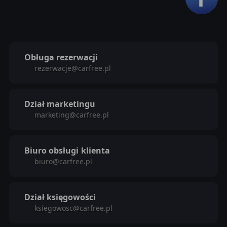
Obługa rezerwacji
rezerwacje@carfree.pl
Dział marketingu
marketing@carfree.pl
Biuro obsługi
klienta
biuro@carfree.pl
Dział księgowości
ksiegowosc@carfree.pl