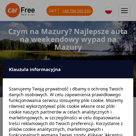
24/7
+48 794 500 550
Czym na Mazury? Najlepsze auta
na weekendowy wypad na
Mazury
Klauzula informacyjna
Szanujemy Twoją prywatność i dbamy o ochronę Twoich
danych osobowych. W celu zapewnienia prawidłowego
funkcjonowania serwisu stosujemy pliki cookie. Możemy
również wykorzystywać pliki cookie własne oraz pliki
Strona główna
Blog
Poradniki dotyczące wynajmu
cookie naszych partnerów w celach analitycznych i
marketingowych, w szczególności w celu dopasowania
Czym na Mazury? Najlepsze auta na weekendowy wypad na Mazury
treści reklamowych do Twoich preferencji. Korzystanie z
plików cookie analitycznych, marketingowych i
funkcjonalnych wymaga Twojej zgody. Klikając 'Akceptuj