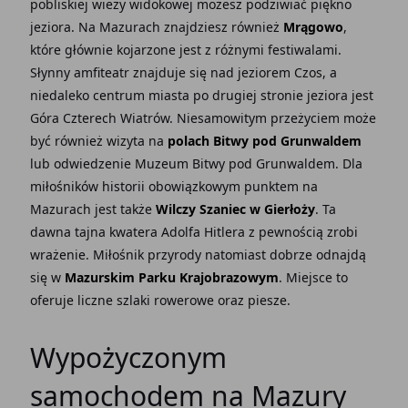
pobliskiej wieży widokowej możesz podziwiać piękno
jeziora. Na Mazurach znajdziesz również
Mrągowo
,
które głównie kojarzone jest z różnymi festiwalami.
Słynny amfiteatr znajduje się nad jeziorem Czos, a
niedaleko centrum miasta po drugiej stronie jeziora jest
Góra Czterech Wiatrów. Niesamowitym przeżyciem może
być również wizyta na
polach Bitwy pod Grunwaldem
lub odwiedzenie Muzeum Bitwy pod Grunwaldem. Dla
miłośników historii obowiązkowym punktem na
Mazurach jest także
Wilczy Szaniec w Gierłoży
. Ta
dawna tajna kwatera Adolfa Hitlera z pewnością zrobi
wrażenie. Miłośnik przyrody natomiast dobrze odnajdą
się w
Mazurskim Parku Krajobrazowym
. Miejsce to
oferuje liczne szlaki rowerowe oraz piesze.
Wypożyczonym
samochodem na Mazury