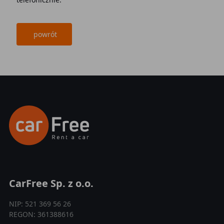
powrót
CarFree Sp. z o.o.
NIP: 521 369 56 26
REGON: 361388616