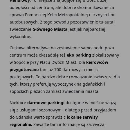
Handlowy.
To miejsce znajdujące się w dość dużej
odległości od centrum, ale dobrze skomunikowane za
sprawą Pomorskiej Kolei Metropolitalnej i licznych linii
autobusowych. Z tego powodu pozostawienie tu auta i
zwiedzanie
Głównego Miasta
jest jak najbardziej
wykonalne.
Ciekawą alternatywą na zostawienie samochodu poza
centrum może okazać się też
eko parking
zlokalizowany
w Sopocie przy Placu Dwóch Miast. Dla
kierowców
przygotowano
tam aż 700 darmowych miejsc
postojowych. To bardzo dobre rozwiązanie zwłaszcza dla
tych, którzy preferują wypoczynek na gdańskich i
sopockich plażach zamiast zwiedzania miasta.
Niektóre
darmowe parkingi
dostępne w mieście wiążą
się z usługami sezonowymi, dlatego przed przyjazdem
do Gdańska warto sprawdzić
lokalne serwisy
regionalne.
Zawarte tam informacje są zazwyczaj