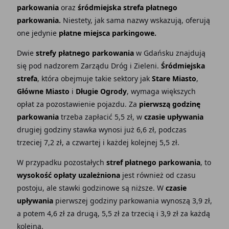
parkowania
oraz
śródmiejska strefa płatnego
parkowania.
Niestety, jak sama nazwy wskazują, oferują
one jedynie
płatne miejsca parkingowe.
Dwie
strefy płatnego parkowania
w Gdańsku znajdują
się pod nadzorem Zarządu Dróg i Zieleni.
Śródmiejska
strefa
, która obejmuje takie sektory jak
Stare Miasto
,
Główne Miasto
i
Długie Ogrody
, wymaga większych
opłat za pozostawienie pojazdu. Za
pierwszą godzinę
parkowania
trzeba zapłacić 5,5 zł, w
czasie upływania
drugiej godziny stawka wynosi już 6,6 zł, podczas
trzeciej 7,2 zł, a czwartej i każdej kolejnej 5,5 zł.
W przypadku pozostałych
stref płatnego parkowania
, to
wysokość opłaty uzależniona
jest również od czasu
postoju, ale stawki godzinowe są niższe. W
czasie
upływania
pierwszej godziny parkowania wynoszą 3,9 zł,
a potem 4,6 zł za drugą, 5,5 zł za trzecią i 3,9 zł za każdą
kolejną.