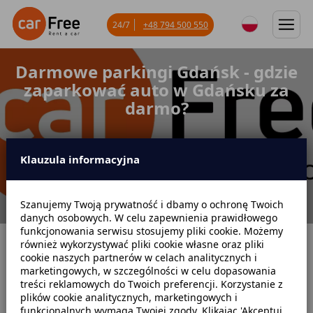
24/7
+48 794 500 550
Darmowe parkingi Gdańsk - gdzie
zaparkować auto w Gdańsku za
darmo?
Klauzula informacyjna
Szanujemy Twoją prywatność i dbamy o ochronę Twoich
danych osobowych. W celu zapewnienia prawidłowego
funkcjonowania serwisu stosujemy pliki cookie. Możemy
również wykorzystywać pliki cookie własne oraz pliki
Strona główna
Blog
Darmowe parkingi
cookie naszych partnerów w celach analitycznych i
marketingowych, w szczególności w celu dopasowania
Darmowe parkingi Gdańsk - gdzie zaparkować auto w Gdańsku za
treści reklamowych do Twoich preferencji. Korzystanie z
darmo?
plików cookie analitycznych, marketingowych i
funkcjonalnych wymaga Twojej zgody. Klikając 'Akceptuj