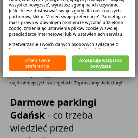
wszystko powyższe', wyrażasz zgodę na ich używanie.
Jeśli chcesz dostosować swoje zgody dla nas i naszych
Kategorie
partnerów, kliknij 'Zmień swoje preferencje'. Pamiętaj, że
masz prawo w dowolnym momencie wycofać udzieloną
Darmowe parkingi
2023-12-13
zgodę, zmieniając ustawienia plików cookie w swojej
Lokalne podróże
przeglądarce internetowej lub w ustawieniach serwisu
Przetwarzanie Twoich danych osobowych związane z
Planujesz wypad nad morze samochodem? Zanim
korzystaniem z plików cookie w celach wyżej
dojedziesz do Gdańska sprawdź, gdzie możesz zostawić
wymienionych jest prowadzone przez
CarFree sp. z o.o.
z
swój samochód bez ponoszenia dodatkowych kosztów. W
Zmień swoje
Akceptuję wszystko
siedzibą w Warszawie (02-677), ul. Cybernetyki 5,
preferencje
powyższe
naszym artykule znajdziesz informacje, które z
będącego administratorem danych. W niektórych
przypadkach administratorami danych mogą być również
pewnością pomogą Ci zaplanować podróż w
nasi partnerzy. Szczegółowe informacje na temat
najdrobniejszych szczegółach. Zapraszamy do lektury!
korzystania przez nas i naszych partnerów z plików cookie
oraz przetwarzania Twoich danych osobowych, w tym
dotyczące Twoich uprawnień, zawarte są w naszej
Darmowe parkingi
Polityce prywatności.
Gdańsk
- co trzeba
wiedzieć przed