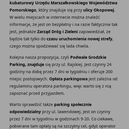
kubaturowy Urzędu Marszałkowskiego Województwa
Pomorskiego
, który znajduje się przy
ulicy Okopowej
.
W wielu miejscach w internecie można znaleźć
informacje, że jest on bezpłatny i na razie faktycznie tak
jest, jednakże
Zarząd Dróg i Zieleni
zapowiedział, że
będzie tak tylko do
czasu uruchomienia nowej strefy
,
czego można spodziewać się lada chwila.
Kolejna nasza propozycja, czyli
Podwale Grodzkie
Parking, znajduje
się przy ul. Rajskiej. Jest czynny 24
godziny na dobę przez 7 dni w tygodniu i oferuje 200
miejsc postojowych.
Opłata parkingowa
jest zależna od
regulaminu operatora parkingu, więc warto się z nią
zapoznać przed przyjazdem.
Warto sprawdzić także
parking społecznie
odpowiedzialny
przy ul. lawendowej. Jest on czynny
przez 7 dni w tygodniu w godzinach 9-20. Co ciekawe,
pobierane tam opłaty są na szczytny cel, gdyż operator