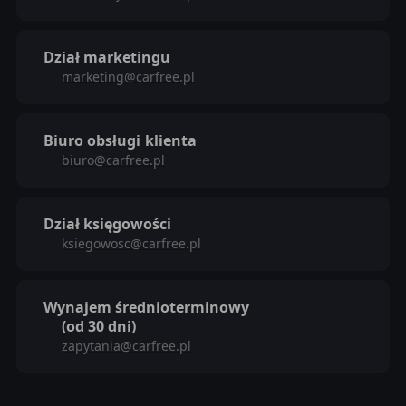
Dział marketingu
marketing@carfree.pl
Biuro obsługi
klienta
biuro@carfree.pl
Dział księgowości
ksiegowosc@carfree.pl
Wynajem średnioterminowy
(od 30 dni)
zapytania@carfree.pl