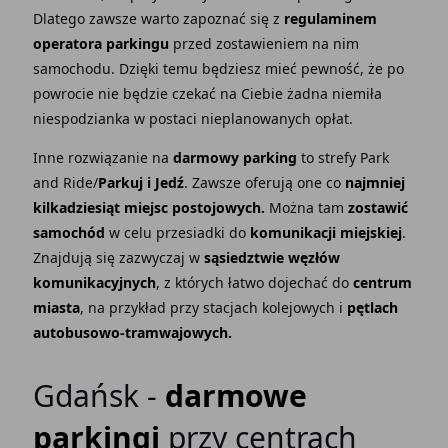
Dlatego zawsze warto zapoznać się z
regulaminem
operatora parkingu
przed zostawieniem na nim
samochodu. Dzięki temu będziesz mieć pewność, że po
powrocie nie będzie czekać na Ciebie żadna niemiła
niespodzianka w postaci nieplanowanych opłat.
Inne rozwiązanie na
darmowy parking
to strefy Park
and Ride/
Parkuj i Jedź
. Zawsze oferują one co
najmniej
kilkadziesiąt miejsc postojowych.
Można tam
zostawić
samochód
w celu przesiadki do
komunikacji miejskiej
.
Znajdują się zazwyczaj w
sąsiedztwie węzłów
komunikacyjnych
, z których łatwo dojechać do
centrum
miasta
, na przykład przy stacjach kolejowych i
pętlach
autobusowo-tramwajowych.
Gdańsk -
darmowe
parkingi
przy centrach