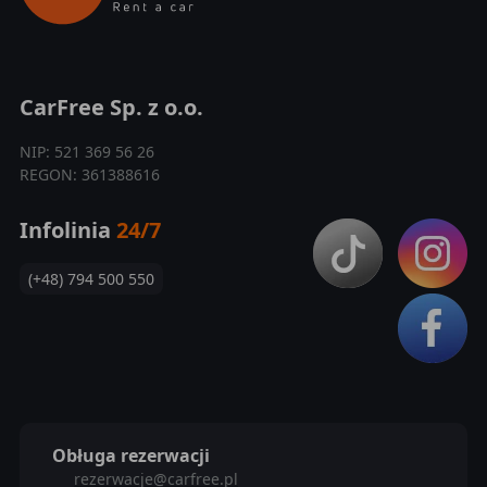
CarFree Sp. z o.o.
NIP: 521 369 56 26
REGON: 361388616
Infolinia
24/7
(+48) 794 500 550
Obługa rezerwacji
rezerwacje@carfree.pl