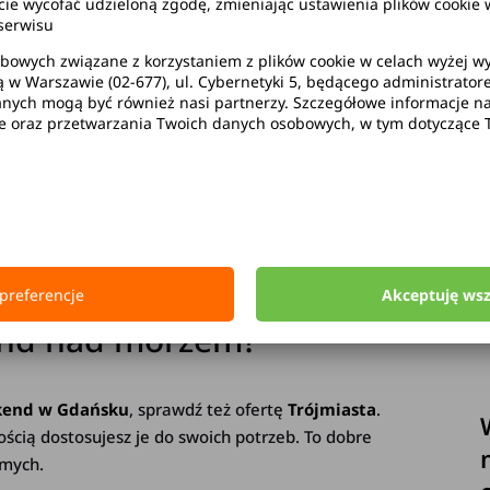
wycofać udzieloną zgodę, zmieniając ustawienia plików cookie w
serwisu
bowych związane z korzystaniem z plików cookie w celach wyżej 
P
ą w Warszawie (02-677), ul. Cybernetyki 5, będącego administrato
ych mogą być również nasi partnerzy. Szczegółowe informacje na 
B
ie oraz przetwarzania Twoich danych osobowych, w tym dotyczące 
się, jak najlepiej spędzić czas? Całe
Trójmiasto
s
p
zas. Jeśli dodatkowo chcesz cieszyć się swobodą i
D
najmem auta
. Dzięki
wypożeczeniu samochodu
n
jsc i będziesz mógł cieszyć się wakacjami w pełni.
n
gi weekend nad morzem i dlaczego najlepiej
n
z
preferencje
Akceptuję ws
end nad morzem?
kend w Gdańsku
, sprawdź też ofertę
Trójmiasta
.
nością dostosujesz je do swoich potrzeb. To dobre
jomych.