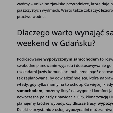
wydmy – unikalne zjawisko przyrodnicze, które daje 
piaszczystych wydmach. Warto także zobaczyć Jezioro
ptactwo wodne.
Dlaczego warto wynająć s
weekend w Gdańsku?
Podróżowanie
wypożyczonym samochodem
to rozw
swobodne planowanie wyjazdu i dostosowywanie go d
rozkładami jazdy komunikacji publicznej bądź dostos
tak zaplanowana, by odwiedzić miejsca, które napra
wtedy, gdy tylko mamy na to ochotę. Co więcej, ki
samochodem
, możemy liczyć na wygodę i komfort ja
nowoczesne pojazdy z nawigacją GPS, klimatyzacją i 
planujemy krótkie wypady, czy dłuższe trasy,
wypoży
Dzięki skorzystaniu z usług wypożyczalni możesz równ