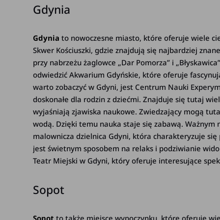
Gdynia
Gdynia
to nowoczesne miasto, które oferuje wiele c
Skwer Kościuszki, gdzie znajdują się najbardziej zn
przy nabrzeżu żaglowce „Dar Pomorza” i „Błyskawica”
odwiedzić Akwarium Gdyńskie, które oferuje fascynu
warto zobaczyć w Gdyni, jest Centrum Nauki Experym
doskonałe dla rodzin z dziećmi. Znajduje się tutaj w
wyjaśniają zjawiska naukowe. Zwiedzający mogą tut
wodą. Dzięki temu nauka staje się zabawą. Ważnym m
malownicza dzielnica Gdyni, która charakteryzuje się
jest świetnym sposobem na relaks i podziwianie wi
Teatr Miejski w Gdyni, który oferuje interesujące spek
Sopot
Sopot
to także miejsce wypoczynku, które oferuje wie