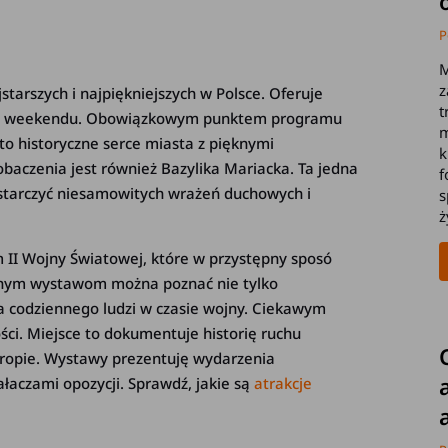
P
M
z
starszych i najpiękniejszych w Polsce. Oferuje
t
giego weekendu. Obowiązkowym punktem programu
m
 to historyczne serce miasta z pięknymi
k
aczenia jest również Bazylika Mariacka. Ta jedna
f
ostarczyć niesamowitych wrażeń duchowych i
s
ż
m II Wojny Światowej, które w przystępny sposó
tywnym wystawom można poznać nie tylko
cia codziennego ludzi w czasie wojny. Ciekawym
ści. Miejsce to dokumentuje historię ruchu
uropie. Wystawy prezentuję wydarzenia
iałaczami opozycji. Sprawdź, jakie są
atrakcje