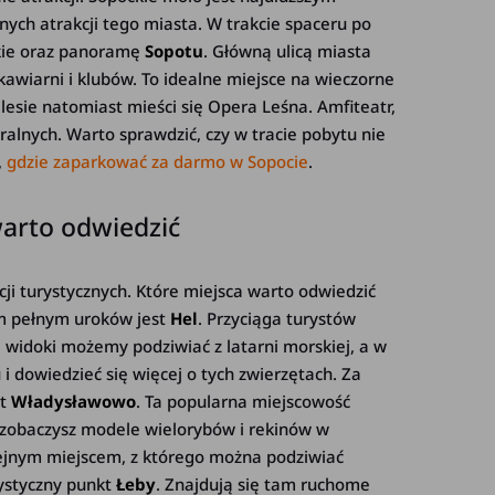
ych atrakcji tego miasta. W trakcie spaceru po
kie oraz panoramę
Sopotu
. Główną ulicą miasta
kawiarni i klubów. To idealne miejsce na wieczorne
lesie natomiast mieści się Opera Leśna. Amfiteatr,
ralnych. Warto sprawdzić, czy w tracie pobytu nie
,
gdzie zaparkować za darmo w Sopocie
.
warto odwiedzić
cji turystycznych. Które miejsca warto odwiedzić
m pełnym uroków jest
Hel
. Przyciąga turystów
 widoki możemy podziwiać z latarni morskiej, a w
i dowiedzieć się więcej o tych zwierzętach. Za
st
Władysławowo
. Ta popularna miejscowość
rk zobaczysz modele wielorybów i rekinów w
olejnym miejscem, z którego można podziwiać
rystyczny punkt
Łeby
. Znajdują się tam ruchome