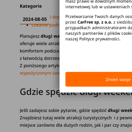
masz prawo w dowolnym momencie 
Kategorie
internetowej lub w ustawieniach 
Przetwarzanie Twoich danych oso
Poradniki dotyczące wynajmu
2024-08-05
przez
CarFree sp. z o.o.
z siedzib
Lokalne podróże
przypadkach administratorami dan
naszych partnerów z plików cook
Planujesz
długi weekend w Gdańsku
i zastanawiasz 
naszej Polityce prywatności.
oferuje wiele atrakcji. Zapewnią one niezapomniany c
komfortem podczas podróży, warto pomyśleć nad
wy
z łatwością dotrzesz do wszystkich interesujących mie
Z poniższego artykułu dowiesz się, gdzie spędzić dłu
wypożyczonym samochodem
.
Zmień swoje 
Gdzie spędzić długi week
Jeśli zadajesz sobie pytanie, gdzie spędzić
długi wee
Znajdziesz tutaj wiele atrakcji turystycznych i z pew
miejsce zarówno dla dużych rodzin, jak i par czy zna