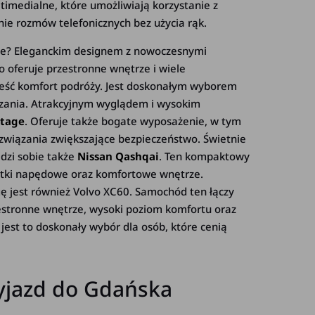
medialne, które umożliwiają korzystanie z
nie rozmów telefonicznych bez użycia rąk.
ze? Eleganckim designem z nowoczesnymi
o oferuje przestronne wnętrze i wiele
ieść komfort podróży. Jest doskonałym wyborem
iązania. Atrakcyjnym wyglądem i wysokim
rtage
. Oferuje także bogate wyposażenie, w tym
wiązania zwiększające bezpieczeństwo. Świetnie
adzi sobie także
Nissan Qashqai
. Ten kompaktowy
stki napędowe oraz komfortowe wnętrze.
 jest również Volvo XC60. Samochód ten łączy
estronne wnętrze, wysoki poziom komfortu oraz
jest to doskonały wybór dla osób, które cenią
jazd do Gdańska