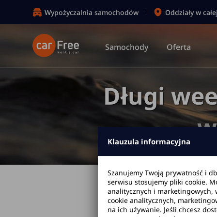
Wypożyczalnia samochodów
Oddziały w całe
Samochody
Oferta
Długi wee
w
Klauzula informacyjna
Szanujemy Twoją prywatność i d
serwisu stosujemy pliki cookie. 
Strona główna
Blo
analitycznych i marketingowych, 
cookie analitycznych, marketingo
na ich używanie. Jeśli chcesz dos