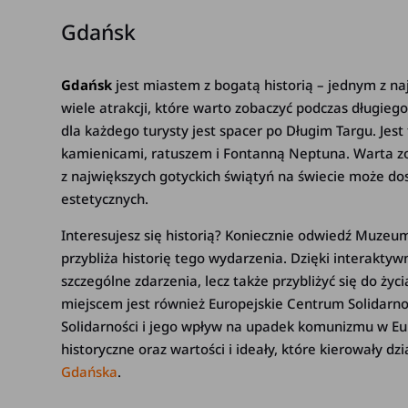
Gdańsk
Gdańsk
jest miastem z bogatą historią – jednym z naj
wiele atrakcji, które warto zobaczyć podczas dłu
dla każdego turysty jest spacer po Długim Targu. Jest
kamienicami, ratuszem i Fontanną Neptuna. Warta zob
z największych gotyckich świątyń na świecie może d
estetycznych.
Interesujesz się historią? Koniecznie odwiedź Muzeu
przybliża historię tego wydarzenia. Dzięki interak
szczególne zdarzenia, lecz także przybliżyć się do ży
miejscem jest również Europejskie Centrum Solidarno
Solidarności i jego wpływ na upadek komunizmu w E
historyczne oraz wartości i ideały, które kierowały dz
Gdańska
.