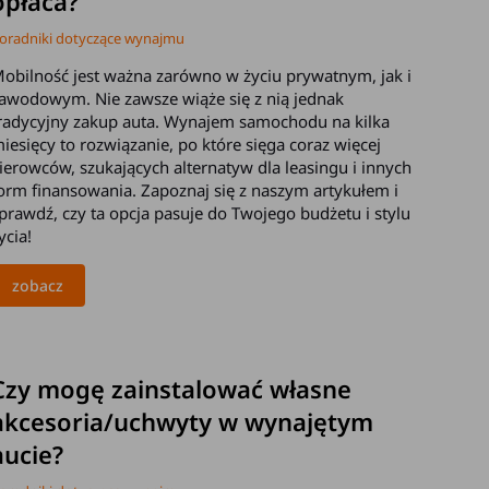
opłaca?
oradniki dotyczące wynajmu
obilność jest ważna zarówno w życiu prywatnym, jak i
awodowym. Nie zawsze wiąże się z nią jednak
radycyjny zakup auta. Wynajem samochodu na kilka
iesięcy to rozwiązanie, po które sięga coraz więcej
ierowców, szukających alternatyw dla leasingu i innych
orm finansowania. Zapoznaj się z naszym artykułem i
prawdź, czy ta opcja pasuje do Twojego budżetu i stylu
ycia!
zobacz
2026-03-25
Czy mogę zainstalować własne
akcesoria/uchwyty w wynajętym
aucie?