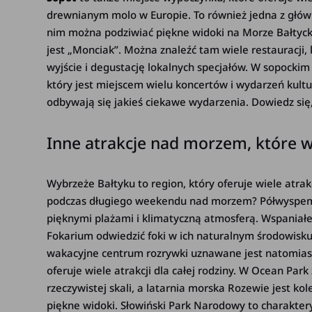
drewnianym molo w Europie. To również jedna z główn
nim można podziwiać piękne widoki na Morze Bałtyc
jest „Monciak”. Można znaleźć tam wiele restauracji, 
wyjście i degustację lokalnych specjałów. W sopockim 
który jest miejscem wielu koncertów i wydarzeń kultu
odbywają się jakieś ciekawe wydarzenia. Dowiedz się
Inne atrakcje nad morzem, które 
Wybrzeże Bałtyku to region, który oferuje wiele atrak
podczas długiego weekendu nad morzem? Półwyspe
pięknymi plażami i klimatyczną atmosferą. Wspaniałe
Fokarium odwiedzić foki w ich naturalnym środowisku 
wakacyjne centrum rozrywki uznawane jest natomia
oferuje wiele atrakcji dla całej rodziny. W Ocean Pa
rzeczywistej skali, a latarnia morska Rozewie jest k
piękne widoki. Słowiński Park Narodowy to charakte