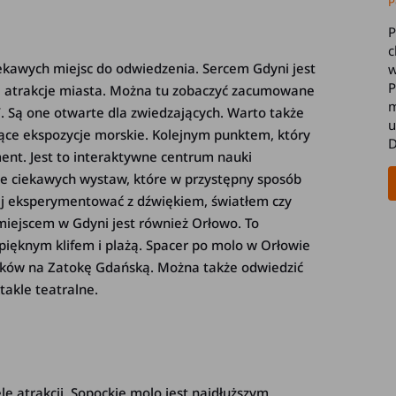
P
P
c
iekawych miejsc do odwiedzenia. Sercem Gdyni jest
w
P
ane atrakcje miasta. Można tu zobaczyć zacumowane
m
. Są one otwarte dla zwiedzających. Warto także
u
jące ekspozycje morskie. Kolejnym punktem, który
D
ent. Jest to interaktywne centrum nauki
iele ciekawych wystaw, które w przystępny sposób
aj eksperymentować z dźwiękiem, światłem czy
iejscem w Gdyni jest również Orłowo. To
 pięknym klifem i plażą. Spacer po molo w Orłowie
doków na Zatokę Gdańską. Można także odwiedzić
takle teatralne.
le atrakcji. Sopockie molo jest najdłuższym