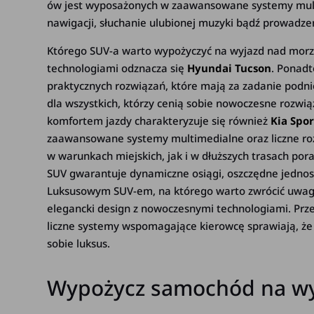
ów jest wyposażonych w zaawansowane systemy multi
nawigacji, słuchanie ulubionej muzyki bądź prowadze
Którego SUV-a warto wypożyczyć na wyjazd nad mor
technologiami odznacza się
Hyundai Tucson
. Ponadt
praktycznych rozwiązań, które mają za zadanie podn
dla wszystkich, którzy cenią sobie nowoczesne rozw
komfortem jazdy charakteryzuje się również
Kia Spo
zaawansowane systemy multimedialne oraz liczne roz
w warunkach miejskich, jak i w dłuższych trasach por
SUV gwarantuje dynamiczne osiągi, oszczędne jedno
Luksusowym SUV-em, na którego warto zwrócić uwagę
elegancki design z nowoczesnymi technologiami. Prz
liczne systemy wspomagające kierowcę sprawiają, że 
sobie luksus.
Wypożycz samochód na wy