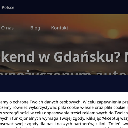
j Polsce
O nas
Blog
Kontakt
kend w Gdańsku? N
ypożyczonym aut
bamy o ochronę Twoich danych osobowych. W celu zapewnienia pr
Możemy również wykorzystywać pliki cookie własne oraz pliki cookie
g
Poradniki dotyczące wynajmu
Długi weekend w Gdańsku? Najle
w szczególności w celu dopasowania treści reklamowych do Twoich p
wych i funkcjonalnych wymaga Twojej zgody. Klikając 'Akceptuj ws
tosować swoje zgody dla nas i naszych partnerów, kliknij 'Zmień swo