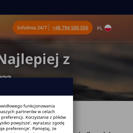
Infolinia
24/7
+48 794 500 550
PL
ajlepiej z
em
awidłowego funkcjonowania
 naszych partnerów w celach
piej z wypożyczonym autem
2026-05-24
referencji. Korzystanie z plików
zystko powyższe', wyrażasz zgodę
je preferencje'. Pamiętaj, że