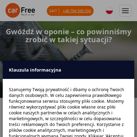
24/7
+48 794 500 550
Gwóźdź w oponie – co powinniśmy
zrobić w takiej sytuacji?
Klauzula informacyjna
Szanujemy Twoją prywatność i dbamy o ochronę Twoich
danych osobowych. W celu zapewnienia prawidłowego
funkcjonowania serwisu stosujemy pliki cookie. Możemy
również wykorzystywać pliki cookie własne oraz pliki
Strona główna
Blog
Poradniki samochodowe
cookie naszych partnerów w celach analitycznych i
marketingowych, w szczególności w celu dopasowania
Gwóźdź w oponie – co powinniśmy zrobić w takiej sytuacji?
treści reklamowych do Twoich preferencji. Korzystanie z
plików cookie analitycznych, marketingowych i
funkcjonalnych wymaga Twojej zgody. Klikając 'Akceptuj