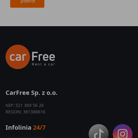
powrót
CarFree Sp. z o.o.
NIP: 521 369 56 26
REGON: 361388616
Infolinia
24/7