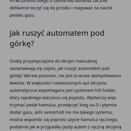
Po wrzuceniu biegu D
samochód automat
zacznie
delikatnie toczyć się do przodu i reagować na nacisk
pedału gazu.
Jak ruszyć automatem
pod
górkę
?
Osoby przyzwyczajone do skrzyni manualnej
zastanawiają się często,
jak ruszyć automatem pod
górkę
? Wbrew pozorom, nie jest to wcale skomplikowana
kwestia. W większości nowoczesnych aut
skrzynia
automatyczna
wspomagana jest systemem hill holder,
który zapobiega staczaniu się pojazdu. Wystarczy więc
trzymać
pedał hamulca
, przełączyć bieg na D i płynnie
dodać gazu. Jeśli samochód nie ma takiego systemu,
można wspomóc się poprzez użycie
hamulca ręcznego
,
podobnie jak w przypadku jazdy autem z ręczną skrzynią