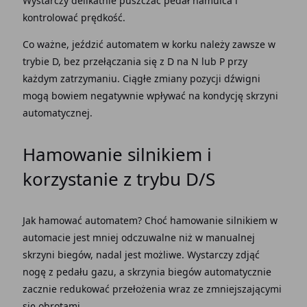
Wystarczy delikatnie puszczać
pedał hamulca
i
kontrolować prędkość.
Co ważne,
jeździć automatem
w korku
należy zawsze w
trybie D
, bez przełączania się z
D na N
lub P przy
każdym zatrzymaniu. Ciągłe zmiany pozycji dźwigni
mogą bowiem negatywnie wpływać na kondycję
skrzyni
automatycznej
.
Hamowanie silnikiem i
korzystanie z trybu D/S
Jak hamować automatem
? Choć hamowanie silnikiem w
automacie jest mniej odczuwalne niż w
manualnej
skrzyni biegów
, nadal jest możliwe. Wystarczy zdjąć
nogę z
pedału gazu
, a
skrzynia biegów
automatycznie
zacznie redukować przełożenia wraz ze zmniejszającymi
się obrotami.