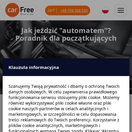
24/7
+48 794 500 550
Jak jeździć "automatem"?
Poradnik dla początkujących
Klauzula informacyjna
Szanujemy Twoją prywatność i dbamy o ochronę Twoich
danych osobowych. W celu zapewnienia prawidłowego
funkcjonowania serwisu stosujemy pliki cookie. Możemy
również wykorzystywać pliki cookie własne oraz pliki
Strona główna
Blog
Poradniki samochodowe
cookie naszych partnerów w celach analitycznych i
marketingowych, w szczególności w celu dopasowania
Jak jeździć "automatem"? Poradnik dla początkujących
treści reklamowych do Twoich preferencji. Korzystanie z
plików cookie analitycznych, marketingowych i
funkcjonalnych wymaga Twojej zgody. Klikając 'Akceptuj