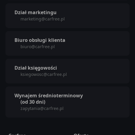
Dział marketingu
marketing@carfree.pl
Biuro obsługi
klienta
biuro@carfree.pl
Dział księgowości
ksiegowosc@carfree.pl
Wynajem średnioterminowy
(od 30 dni)
zapytania@carfree.pl