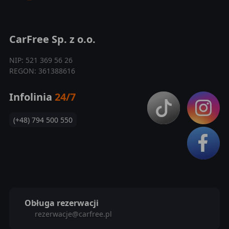
CarFree Sp. z o.o.
NIP: 521 369 56 26
REGON: 361388616
Infolinia
24/7
(+48) 794 500 550
Obługa rezerwacji
rezerwacje@carfree.pl