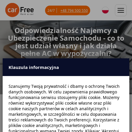
24/7
+48 794 500 550
Odpowiedzialność Najemcy a
Ubezpieczenie Samochodu - co to
jest udział własny i jak działa
pełne AC w wypożyczalni?
Klauzula informacyjna
Szanujemy Twoją prywatność i dbamy o ochronę Twoich
danych osobowych. W celu zapewnienia prawidłowego
funkcjonowania serwisu stosujemy pliki cookie. Możemy
również wykorzystywać pliki cookie własne oraz pliki
Strona główna
Blog
Poradniki dotyczące wynajmu
cookie naszych partnerów w celach analitycznych i
marketingowych, w szczególności w celu dopasowania
Odpowiedzialność Najemcy a Ubezpieczenie Samochodu - co to jest
treści reklamowych do Twoich preferencji. Korzystanie z
udział własny i jak działa pełne AC w wypożyczalni?
plików cookie analitycznych, marketingowych i
funkcjonalnych wymaga Twojej zgody. Klikając 'Akceptuj