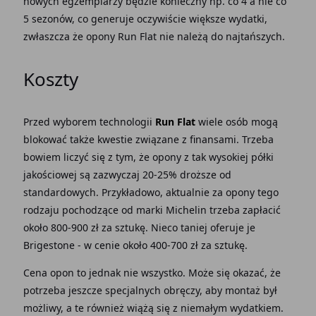
nowych egzemplarzy będzie konieczny np. co 4 a nie co
5 sezonów, co generuje oczywiście większe wydatki,
zwłaszcza że opony Run Flat
nie należą do najtańszych.
Koszty
Przed wyborem technologii
Run Flat
wiele osób mogą
blokować także kwestie związane z finansami. Trzeba
bowiem liczyć się z tym, że opony z tak wysokiej półki
jakościowej są zazwyczaj 20-25% droższe od
standardowych. Przykładowo, aktualnie za opony tego
rodzaju pochodzące od marki Michelin trzeba zapłacić
około 800-900 zł za sztukę. Nieco taniej oferuje je
Brigestone - w cenie około 400-700 zł za sztukę.
Cena opon to jednak nie wszystko. Może się okazać, że
potrzeba jeszcze specjalnych obręczy, aby montaż był
możliwy, a te również wiążą się z niemałym wydatkiem.