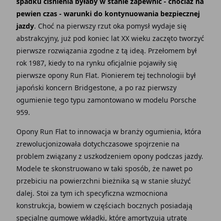
spadku ciśnienia byłaby w stanie zapewnić - chociaż na
pewien czas - warunki do kontynuowania bezpiecznej
jazdy
. Choć na pierwszy rzut oka pomysł wydaje się
abstrakcyjny, już pod koniec lat XX wieku zaczęto tworzyć
pierwsze rozwiązania zgodne z tą ideą. Przełomem był
rok 1987, kiedy to na rynku oficjalnie pojawiły się
pierwsze opony Run Flat. Pionierem tej technologii był
japoński koncern Bridgestone, a po raz pierwszy
ogumienie tego typu zamontowano w modelu Porsche
959.
Opony Run Flat to innowacja w branży ogumienia, która
zrewolucjonizowała dotychczasowe spojrzenie na
problem związany z uszkodzeniem opony podczas jazdy.
Modele te skonstruowano w taki sposób, że nawet po
przebiciu na powierzchni bieżnika są w stanie służyć
dalej. Stoi za tym ich specyficzna wzmocniona
konstrukcja, bowiem w częściach bocznych posiadają
specjalne gumowe wkładki, które amortyzują utratę