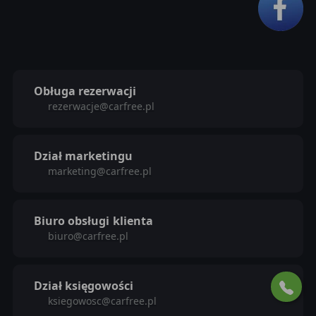
Obługa rezerwacji
rezerwacje@carfree.pl
Dział marketingu
marketing@carfree.pl
Biuro obsługi
klienta
biuro@carfree.pl
Dział księgowości
ksiegowosc@carfree.pl