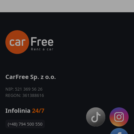
CarFree Sp. z o.o.
NIP: 521 369 56 26
REGON: 361388616
Infolinia
24/7
(+48) 794 500 550