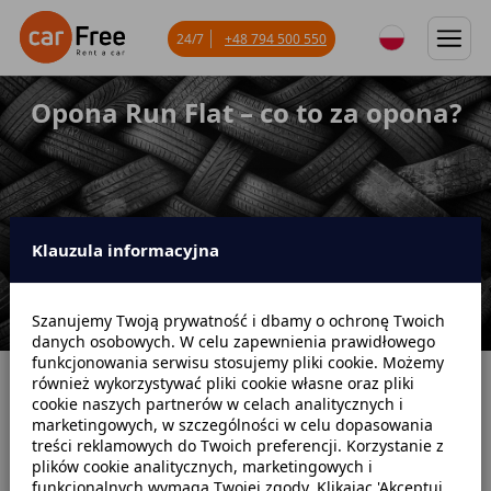
24/7
+48 794 500 550
Opona Run Flat – co to za opona?
Klauzula informacyjna
Szanujemy Twoją prywatność i dbamy o ochronę Twoich
danych osobowych. W celu zapewnienia prawidłowego
funkcjonowania serwisu stosujemy pliki cookie. Możemy
również wykorzystywać pliki cookie własne oraz pliki
Strona główna
Blog
Poradniki samochodowe
cookie naszych partnerów w celach analitycznych i
marketingowych, w szczególności w celu dopasowania
Opona Run Flat – co to za opona?
treści reklamowych do Twoich preferencji. Korzystanie z
plików cookie analitycznych, marketingowych i
funkcjonalnych wymaga Twojej zgody. Klikając 'Akceptuj