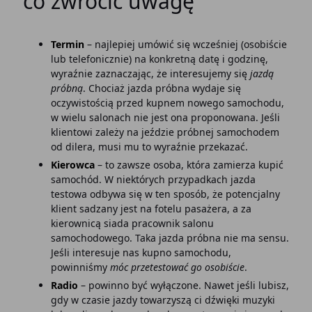
co zwrócić uwagę
Termin
– najlepiej umówić się wcześniej (osobiście
lub telefonicznie) na konkretną datę i godzinę,
wyraźnie zaznaczając, że interesujemy się
jazdą
próbną
. Chociaż jazda próbna wydaje się
oczywistością przed kupnem nowego samochodu,
w wielu salonach nie jest ona proponowana. Jeśli
klientowi zależy na jeździe próbnej samochodem
od dilera, musi mu to wyraźnie przekazać.
Kierowca
– to zawsze osoba, która zamierza kupić
samochód. W niektórych przypadkach jazda
testowa odbywa się w ten sposób, że potencjalny
klient sadzany jest na fotelu pasażera, a za
kierownicą siada pracownik salonu
samochodowego. Taka jazda próbna nie ma sensu.
Jeśli interesuje nas kupno samochodu,
powinniśmy
móc przetestować go osobiście
.
Radio
– powinno być wyłączone. Nawet jeśli lubisz,
gdy w czasie jazdy towarzyszą ci dźwięki muzyki