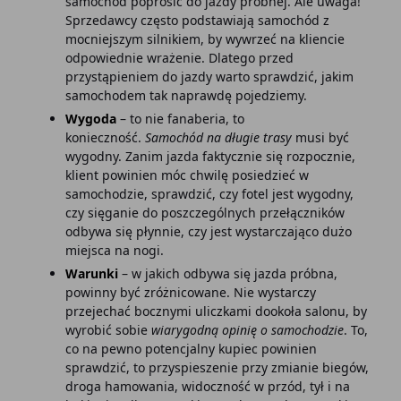
samochód poprosić do jazdy próbnej. Ale uwaga!
Sprzedawcy często podstawiają samochód z
mocniejszym silnikiem, by wywrzeć na kliencie
odpowiednie wrażenie. Dlatego przed
przystąpieniem do jazdy warto sprawdzić, jakim
samochodem tak naprawdę pojedziemy.
Wygoda
– to nie fanaberia, to
konieczność.
Samochód na długie trasy
musi być
wygodny. Zanim jazda faktycznie się rozpocznie,
klient powinien móc chwilę posiedzieć w
samochodzie, sprawdzić, czy fotel jest wygodny,
czy sięganie do poszczególnych przełączników
odbywa się płynnie, czy jest wystarczająco dużo
miejsca na nogi.
Warunki
– w jakich odbywa się jazda próbna,
powinny być zróżnicowane. Nie wystarczy
przejechać bocznymi uliczkami dookoła salonu, by
wyrobić sobie
wiarygodną opinię o samochodzie
. To,
co na pewno potencjalny kupiec powinien
sprawdzić, to przyspieszenie przy zmianie biegów,
droga hamowania, widoczność w przód, tył i na