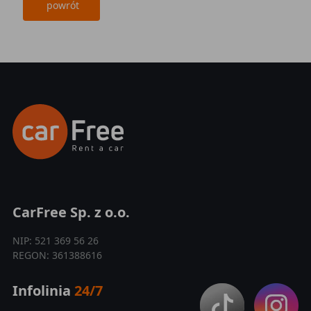
powrót
CarFree Sp. z o.o.
NIP: 521 369 56 26
REGON: 361388616
Infolinia
24/7