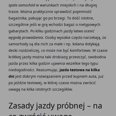
spala samochód
w warunkach miejskich i na długiej
trasie. Można praktycznie sprawdzić pojemność
bagażnika, pakując go po brzegi. To dość istotne,
szczególnie jeśli w grę wchodzi bagaż o nietypowych
gabarytach. Po kilku godzinach jazdy łatwo
ocenić
wygodę prowadzenia
. Osoby wysokie często narzekają, że
samochody są dla nich za małe i np. kolana dotykają
deski rozdzielczej, co może nie być komfortowe. W czasie
krótkiej jazdy można taki drobiazg przeoczyć, swobodna
jazda przez kilka godzin ujawnia wszelkie tego typu
niedogodności. Reasumując,
jazda testowa na kilka
dni
jest dobrym rozwiązaniem przed kupnem auta, już
po jeździe testowej, w której czasie można zwrócić
uwagę na kilka istotnych szczegółów.
Zasady jazdy próbnej – na