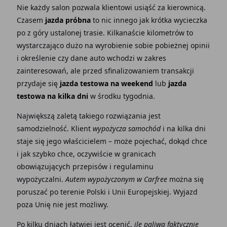
Nie każdy salon pozwala klientowi usiąść za kierownicą.
Czasem
jazda próbna
to nic innego jak krótka wycieczka
po z góry ustalonej trasie. Kilkanaście kilometrów to
wystarczająco dużo na wyrobienie sobie pobieżnej opinii
i określenie czy dane auto wchodzi w zakres
zainteresowań, ale przed sfinalizowaniem transakcji
przydaje się
jazda testowa na weekend
lub
jazda
testowa na kilka dni
w środku tygodnia.
Największą zaletą takiego rozwiązania jest
samodzielność. Klient
wypożycza samochód
i na kilka dni
staje się jego właścicielem – może pojechać, dokąd chce
i jak szybko chce, oczywiście w granicach
obowiązujących przepisów i regulaminu
wypożyczalni.
Autem wypożyczonym w Carfree
można się
poruszać po terenie Polski i Unii Europejskiej. Wyjazd
poza Unię nie jest możliwy.
Po kilku dniach łatwiej jest ocenić,
ile paliwa faktycznie