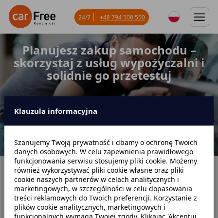
24/7
+48 794 500 550
Planujesz zakup samochodu –
skorzystaj z usług wypożyczalni i
solidnie go przetestuj
Klauzula informacyjna
Szanujemy Twoją prywatność i dbamy o ochronę Twoich
danych osobowych. W celu zapewnienia prawidłowego
funkcjonowania serwisu stosujemy pliki cookie. Możemy
również wykorzystywać pliki cookie własne oraz pliki
Strona główna
Blog
Poradniki dotyczące wynajmu
cookie naszych partnerów w celach analitycznych i
marketingowych, w szczególności w celu dopasowania
Planujesz zakup samochodu – skorzystaj z usług wypożyczalni i solidnie
treści reklamowych do Twoich preferencji. Korzystanie z
go przetestuj
plików cookie analitycznych, marketingowych i
funkcjonalnych wymaga Twojej zgody. Klikając 'Akceptuj