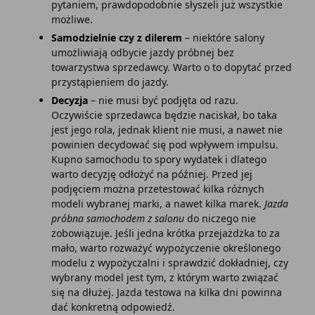
pytaniem, prawdopodobnie słyszeli już wszystkie
możliwe.
Samodzielnie czy z dilerem
– niektóre salony
umożliwiają odbycie jazdy próbnej bez
towarzystwa sprzedawcy. Warto o to dopytać przed
przystąpieniem do jazdy.
Decyzja
– nie musi być podjęta od razu.
Oczywiście sprzedawca będzie naciskał, bo taka
jest jego rola, jednak klient nie musi, a nawet nie
powinien decydować się pod wpływem impulsu.
Kupno samochodu to spory wydatek i dlatego
warto decyzję odłożyć na później. Przed jej
podjęciem można przetestować kilka różnych
modeli wybranej marki, a nawet kilka marek.
Jazda
próbna samochodem z salonu
do niczego nie
zobowiązuje. Jeśli jedna krótka przejażdżka to za
mało, warto rozważyć wypożyczenie określonego
modelu z wypożyczalni i sprawdzić dokładniej, czy
wybrany model jest tym, z którym warto związać
się na dłużej. Jazda testowa na kilka dni powinna
dać konkretną odpowiedź.