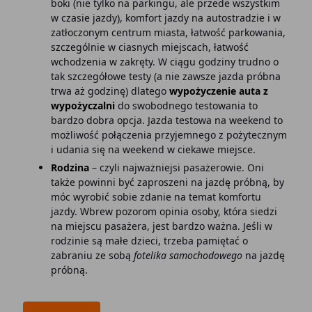
boki (nie tylko na parkingu, ale przede wszystkim
w czasie jazdy), komfort jazdy na autostradzie i w
zatłoczonym centrum miasta, łatwość parkowania,
szczególnie w ciasnych miejscach, łatwość
wchodzenia w zakręty. W ciągu godziny trudno o
tak szczegółowe testy (a nie zawsze jazda próbna
trwa aż godzinę) dlatego
wypożyczenie auta z
wypożyczalni
do swobodnego testowania to
bardzo dobra opcja. Jazda testowa na weekend to
możliwość połączenia przyjemnego z pożytecznym
i udania się na weekend w ciekawe miejsce.
Rodzina
– czyli najważniejsi pasażerowie. Oni
także powinni być zaproszeni na jazdę próbną, by
móc wyrobić sobie zdanie na temat komfortu
jazdy. Wbrew pozorom opinia osoby, która siedzi
na miejscu pasażera, jest bardzo ważna. Jeśli w
rodzinie są małe dzieci, trzeba pamiętać o
zabraniu ze sobą
fotelika samochodowego
na jazdę
próbną.