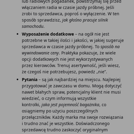
lub radiowych pogadanek, powstrzymaj się przed
włączaniem radia w czasie jazdy próbnej. Jeśli
zrobi to sprzedawca, poproś o wyłączenie. W ten
sposób sprawdzisz,
jak głośno pracuje silnik
samochodu
.
Wyposażenie dodatkowe
– na ogół nie jest
potrzebne w takiej ilości i jakości, w jakiej sugeruje
sprzedawca w czasie jazdy próbnej. To
sposób na
wywindowanie ceny
. Praktyka pokazuje, że wiele
opcji dodatkowych nie jest wykorzystywanych
przez kierowców. Trenuj asertywność, jeśli wiesz,
że czegoś nie potrzebujesz, powiedz „nie”.
Pytania
– są jak najbardziej na miejscu. Najlepiej
przygotować je zawczasu w domu. Mogą dotyczyć
nawet błahych spraw, potencjalny klient nie musi
wiedzieć, o czym informują wszystkie
kontrolki,
jaka jest pojemność bagażnika
, co
osiągniemy po użyciu poszczególnych
przełączników. Każdy marka ma swoje rozwiązania
i trudno znać je wszystkie. Doświadczonego
sprzedawcę trudno zaskoczyć oryginalnym