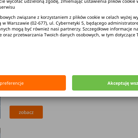
wycofać udzieloną zgodę, zmieniając ustawienia plików cookie w
serwisu
1
2
3
...
8
bowych związane z korzystaniem z plików cookie w celach wyżej 
ą w Warszawie (02-677), ul. Cybernetyki 5, będącego administrato
ych mogą być również nasi partnerzy. Szczegółowe informacje na 
Jak zachować się na rondzie dwupasm
ie oraz przetwarzania Twoich danych osobowych, w tym dotyczące 
błędy
Poradniki samochodowe
Poruszanie się po współczesnych miasta to spore wyzwanie
wciąż budzi najwięcej niepewności, jest rondo dwupasmow
preferencje
Akceptuję ws
ruchu, dla wielu osób pozostaje ono źródłem stresu. Właś
pomoże Ci bezstresowo pokonać każde skrzyżowanie o ruch
zobacz