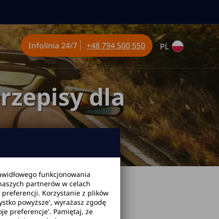
Infolinia
24/7
+48 794 500 550
PL
zepisy dla
awidłowego funkcjonowania
 naszych partnerów w celach
referencji. Korzystanie z plików
zystko powyższe', wyrażasz zgodę
je preferencje'. Pamiętaj, że