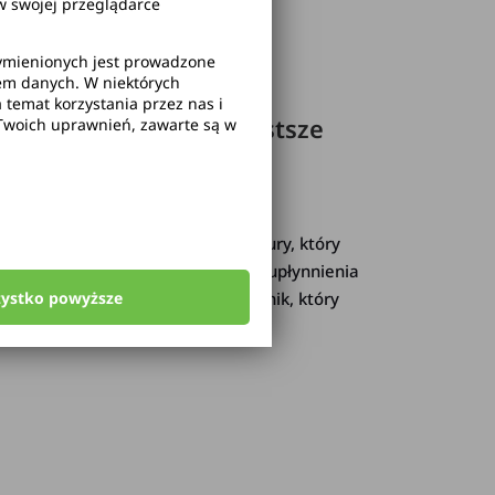
 swojej przeglądarce
wymienionych jest prowadzone
rem danych. W niektórych
temat korzystania przez nas i
owym? Zasady i najczęstsze
Twoich uprawnień, zawarte są w
. Jednym z elementów infrastruktury, który
e. Choć zaprojektowano je w celu upłynnienia
zystko powyższe
nie dlatego przygotowaliśmy poradnik, który
u okrężnym w Polsce i za granicą.