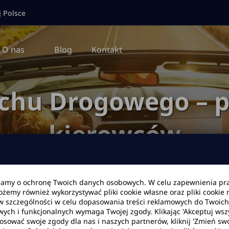
j Polsce
O nas
Blog
Kontakt
chu Drogowego – pr
kierowców
bamy o ochronę Twoich danych osobowych. W celu zapewnienia pr
Możemy również wykorzystywać pliki cookie własne oraz pliki cookie
Strona główna
Blog
Kodeks ruchu drogowego
w szczególności w celu dopasowania treści reklamowych do Twoich p
wych i funkcjonalnych wymaga Twojej zgody. Klikając 'Akceptuj ws
tosować swoje zgody dla nas i naszych partnerów, kliknij 'Zmień swo