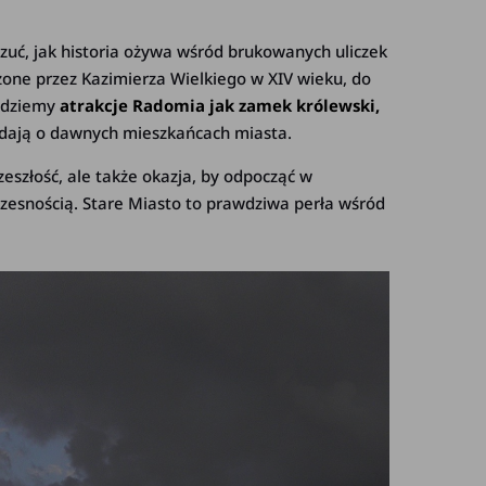
uć, jak historia ożywa wśród brukowanych uliczek
żone przez Kazimierza Wielkiego w XIV wieku, do
ajdziemy
atrakcje Radomia jak zamek królewski,
adają o dawnych mieszkańcach miasta.
zeszłość, ale także okazja, by odpocząć w
czesnością. Stare Miasto to prawdziwa perła wśród