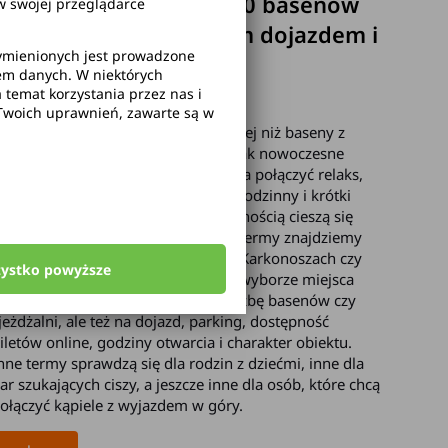
Termy w Polsce – TOP 10 basenów
 swojej przeglądarce
termalnych z dogodnym dojazdem i
wymienionych jest prowadzone
parkingiem
rem danych. W niektórych
temat korzystania przez nas i
okalne podróże
Twoich uprawnień, zawarte są w
ermy w Polsce to dziś znacznie więcej niż baseny z
iepłą wodą. Wiele obiektów działa jak nowoczesne
entra wypoczynku, w których można połączyć relaks,
trakcje wodne, sauny, SPA, wyjazd rodzinny i krótki
rlop we dwoje. Największą popularnością cieszą się
ompleksy na Podhalu, ale ciekawe termy znajdziemy
akże w centrum kraju, w Poznaniu, Karkonoszach czy
zystko powyższe
zdrowiskowym Solcu-Zdroju. Przy wyborze miejsca
arto zwrócić uwagę nie tylko na liczbę basenów czy
jeżdżalni, ale też na dojazd, parking, dostępność
iletów online, godziny otwarcia i charakter obiektu.
nne termy sprawdzą się dla rodzin z dziećmi, inne dla
ar szukających ciszy, a jeszcze inne dla osób, które chcą
ołączyć kąpiele z wyjazdem w góry.