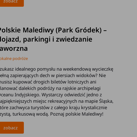
zobacz
2026-05-21
Polskie Malediwy (Park Gródek) –
dojazd, parkingi i zwiedzanie
Jaworzna
okalne podróże
zukasz idealnego pomysłu na weekendową wycieczkę
ełną zapierających dech w piersiach widoków? Nie
usisz kupować drogich biletów lotniczych ani
lanować dalekich podróży na rajskie archipelagi
ceanu Indyjskiego. Wystarczy odwiedzić jedno z
ajpiękniejszych miejsc rekreacyjnych na mapie Śląska,
tóre zachwyca turystów z całego kraju krystalicznie
zystą, turkusową wodą. Poznaj polskie Malediwy!
zobacz