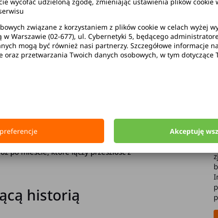
wycofać udzieloną zgodę, zmieniając ustawienia plików cookie w
serwisu
bowych związane z korzystaniem z plików cookie w celach wyżej 
ą w Warszawie (02-677), ul. Cybernetyki 5, będącego administrato
ych mogą być również nasi partnerzy. Szczegółowe informacje na 
L
ie oraz przetwarzania Twoich danych osobowych, w tym dotyczące 
e na każdym kroku. Niepozorne na pierwszy
T
tą kulturę i atrakcje, które zachwycą zarówno
c
aczy przygód. Zastanawiasz się, co warto
c
a
u
Przygotowaliśmy
przewodnik po najciekawszych
k
t
amek królewski w Radomiu czy
Kościół św.
preferencje
Akceptuję ws
u
dz się, dlaczego to jedno z najciekawszych miejsc
w
 po mieście, które łączy przeszłość z
z
b
I
p
ącą historią
p