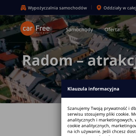
Wypożyczalnia samochodów
Oddziały w całe
Samochody
Oferta
Radom – atrakcj
Klauzula informacyjna
Szanujemy Twoją prywatność i d
serwisu stosujemy pliki cookie. 
Strona główna
analitycznych i marketingowych, 
cookie analitycznych, marketingo
na ich używanie. Jeśli chcesz dos