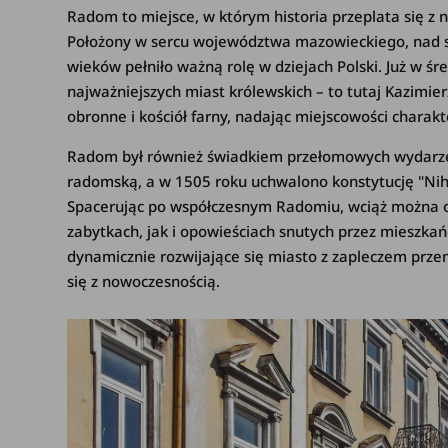
Radom to miejsce, w którym historia przeplata się z
Położony w sercu województwa mazowieckiego, nad s
wieków pełniło ważną rolę w dziejach Polski. Już w śr
najważniejszych miast królewskich – to tutaj Kazimie
obronne i kościół farny, nadając miejscowości charakte
Radom był również świadkiem przełomowych wydarzeń
radomską, a w 1505 roku uchwalono konstytucję "Nihil 
Spacerując po współczesnym Radomiu, wciąż można 
zabytkach, jak i opowieściach snutych przez mieszkańc
dynamicznie rozwijające się miasto z zapleczem prze
się z nowoczesnością.