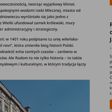
 nowoczesnością, tworząc wyjątkowy klimat.
pokojnymi wodami rzeki Mlecznej, miasto od
edniowieczu wyróżniało się jako jedno z
rz Wielki ufundował zamek królewski, mury
r administracyjny i strategiczny.
: w 1401 roku podpisano tu unię wileńsko-
novi", która zmieniła bieg historii Polski.
L
odnaleźć echa tamtych czasów – zarówno w
S
ów. Ale Radom to nie tylko historia – to także
p
mysłowym i kulturalnym, w którym tradycja łączy
m
p
O
n
k
c