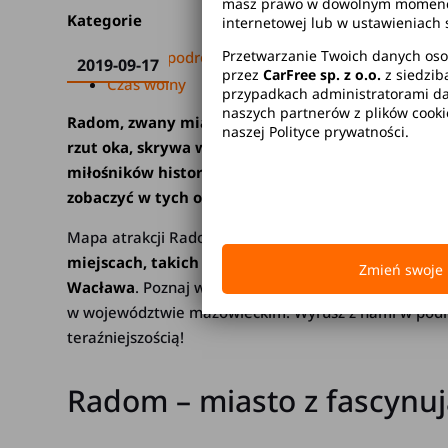
masz prawo w dowolnym momencie 
Kategorie
internetowej lub w ustawieniach 
Przetwarzanie Twoich danych oso
Lokalne podróże
2019-09-17
przez
CarFree sp. z o.o.
z siedzib
Czas wolny
przypadkach administratorami dan
naszych partnerów z plików cook
Radom, zwany miastem kazimierzowskim, zaskakuj
naszej Polityce prywatności.
rzut oka, skrywa w sobie niezwykłe historie, boga
miłośników historii, jak i współczesnych poszukiw
zobaczyć w tych okolicach?
Mapa atrakcji Radomia jest naprawdę imponująca! 
miejscach, takich jak Muzeum Wsi Radomskiej, z
Zmień swoje 
Wacława
. Poznaj wyjątkowe atrakcje Radomia i dowie
w województwie mazowieckim. Wyrusz z nami w podróż
teraźniejszością!
Radom – miasto z fascynuj