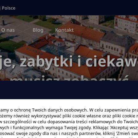
j Polsce
O nas
Blog
Kontakt
e, zabytki i ciekaw
musisz zobaczyć
bamy o ochronę Twoich danych osobowych. W celu zapewnienia pr
Możemy również wykorzystywać pliki cookie własne oraz pliki cookie
Blog
Lokalne podróże
Radom – atrakcje, zabytki i ciekawe miejsc
w szczególności w celu dopasowania treści reklamowych do Twoich p
wych i funkcjonalnych wymaga Twojej zgody. Klikając 'Akceptuj ws
tosować swoje zgody dla nas i naszych partnerów, kliknij 'Zmień swo