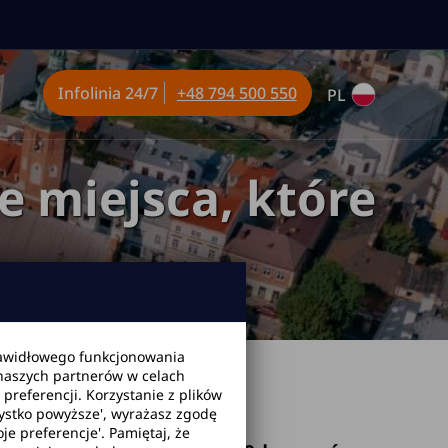
Infolinia
24/7
+48 794 500 550
PL
e miejsca, które
awidłowego funkcjonowania
 naszych partnerów w celach
a, które musisz zobaczyć
2026-05-25
referencji. Korzystanie z plików
zystko powyższe', wyrażasz zgodę
je preferencje'. Pamiętaj, że