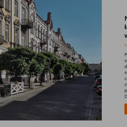
L
P
s
d
s
c
c
p
D