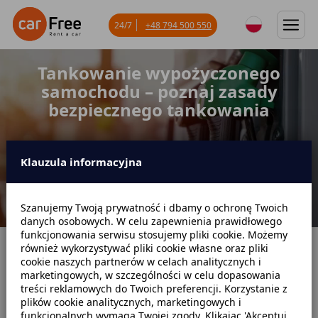
24/7
+48 794 500 550
Tankowanie wypożyczonego
samochodu – poznaj zasady
bezpiecznego tankowania
Klauzula informacyjna
Szanujemy Twoją prywatność i dbamy o ochronę Twoich
danych osobowych. W celu zapewnienia prawidłowego
funkcjonowania serwisu stosujemy pliki cookie. Możemy
również wykorzystywać pliki cookie własne oraz pliki
Strona główna
Blog
Poradniki dotyczące wynajmu
cookie naszych partnerów w celach analitycznych i
marketingowych, w szczególności w celu dopasowania
Tankowanie wypożyczonego samochodu – poznaj zasady bezpiecznego
treści reklamowych do Twoich preferencji. Korzystanie z
tankowania
plików cookie analitycznych, marketingowych i
funkcjonalnych wymaga Twojej zgody. Klikając 'Akceptuj