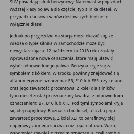
SUV posiadają silnik benzynowy. Natomiast w pojazdach
wyższej klasy pojawia się częściej typ silnika diesel. W
przypadku busów i vanów dostawczych będzie to
wyłącznie diesel.
Jednak po przyjeździe na stację może okazać się, że
wiedza o typie silnika w samochodzie może być
niewystarczająca. 12 października 2018 roku zostały
wprowadzone nowe oznaczenia, które mają ułatwić
wybór odpowiedniego paliwa. Benzyna kryje się za
symbolem z kółkiem. W środku powinny znajdować się
alfanumeryczne oznaczenia: E5, E10 lub E85, czyli etanol
oraz jego zawartość procentowa. Z kolei dla silników
typu diesel został przeznaczony kwadrat z odpowiednim
oznaczeniem: B7, B10 lub XTL. Pod tymi symbolami kryje
się olej napędowy. B oznacza biodiesel, a liczba jego
zawartość procentową. Z kolei XLT to parafinowy olej
napędowy z innego surowca niż ropa naftowa. Warto
wspomnieć również o trzecim oznaczeniu, czyli rombie