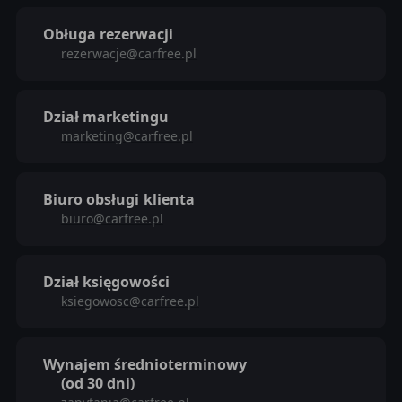
Obługa rezerwacji
rezerwacje@carfree.pl
Dział marketingu
marketing@carfree.pl
Biuro obsługi
klienta
biuro@carfree.pl
Dział księgowości
ksiegowosc@carfree.pl
Wynajem średnioterminowy
(od 30 dni)