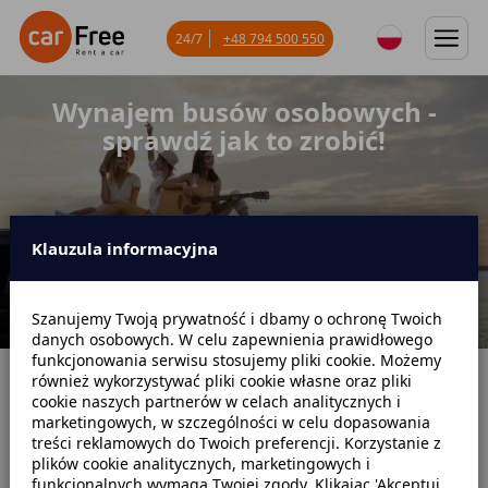
24/7
+48 794 500 550
Wynajem busów osobowych -
sprawdź jak to zrobić!
Klauzula informacyjna
Szanujemy Twoją prywatność i dbamy o ochronę Twoich
danych osobowych. W celu zapewnienia prawidłowego
funkcjonowania serwisu stosujemy pliki cookie. Możemy
również wykorzystywać pliki cookie własne oraz pliki
Strona główna
Blog
Poradniki dotyczące wynajmu
cookie naszych partnerów w celach analitycznych i
marketingowych, w szczególności w celu dopasowania
Wynajem busów osobowych - sprawdź jak to zrobić!
treści reklamowych do Twoich preferencji. Korzystanie z
plików cookie analitycznych, marketingowych i
funkcjonalnych wymaga Twojej zgody. Klikając 'Akceptuj