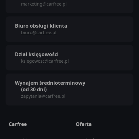
marketing@carfree.pl
Biuro obsługi
klienta
biuro@carfree.pl
Dział księgowości
ksiegowosc@carfree.pl
Wynajem średnioterminowy
(od 30 dni)
zapytania@carfree.pl
Carfree
Oferta