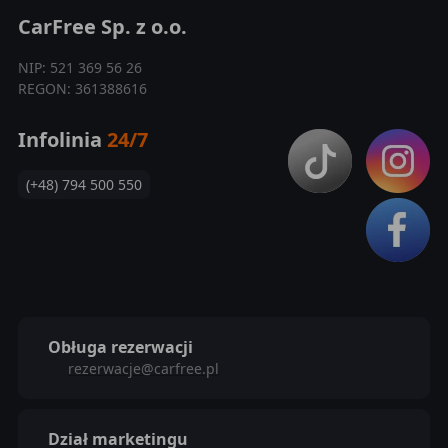
CarFree Sp. z o.o.
NIP: 521 369 56 26
REGON: 361388616
Infolinia
24/7
(+48) 794 500 550
Obługa rezerwacji
rezerwacje@carfree.pl
Dział marketingu