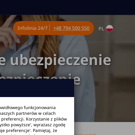
Infolinia
24/7
+48 794 500 550
PL
 ubezpieczenie
ezpieczenie
alni?
awidłowego funkcjonowania
 naszych partnerów w celach
referencji. Korzystanie z plików
zystko powyższe', wyrażasz zgodę
je preferencje'. Pamiętaj, że