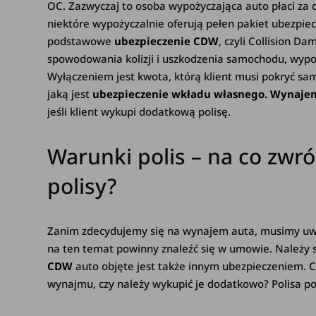
OC. Zazwyczaj to osoba wypożyczająca auto płaci za
niektóre wypożyczalnie oferują pełen pakiet ubezpie
podstawowe
ubezpieczenie CDW
, czyli Collision D
spowodowania kolizji i uszkodzenia samochodu, wypo
Wyłączeniem jest kwota, którą klient musi pokryć samo
jaką jest
ubezpieczenie wkładu własnego. Wynaj
jeśli klient wykupi dodatkową polisę.
Warunki polis – na co zwr
polisy?
Zanim zdecydujemy się na wynajem auta, musimy uwa
na ten temat powinny znaleźć się w umowie. Należy 
CDW
auto objęte jest także innym ubezpieczeniem. Cz
wynajmu, czy należy wykupić je dodatkowo? Polisa p