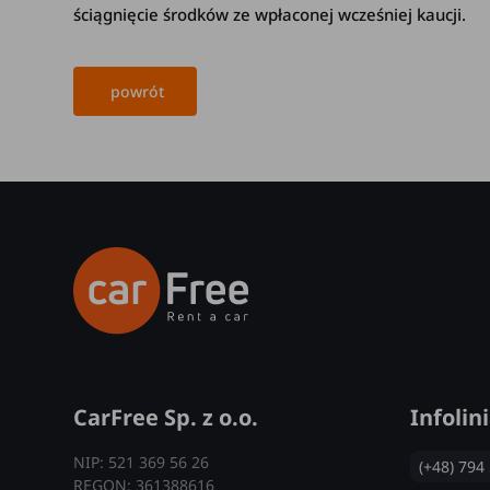
ściągnięcie środków ze wpłaconej wcześniej kaucji.
powrót
CarFree Sp. z o.o.
Infolin
NIP: 521 369 56 26
(+48) 794
REGON: 361388616