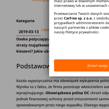
Strona główna
Blog
Poradniki dotyczące
masz prawo w dowolnym momencie 
internetowej lub w ustawieniach 
Przetwarzanie Twoich danych oso
przez
CarFree sp. z o.o.
z siedzib
Kategorie
przypadkach administratorami dan
naszych partnerów z plików cook
Poradniki dotyczące wynajmu
2019-03-13
naszej Polityce prywatności.
Osoba pożyczająca samochód z wypożyczalni moż
straty majątkowe i osobowe. Nasuwa się pytanie: 
kieszeni? Jakie ubezpieczenie opłaca wypożyczaln
Podstawowe ubezpieczenie CD
Zmień swoje 
Każda wypożyczalnia ma obowiązek wykupienia poli
Wynika to z faktu, że firma pozostaje właścicielem a
wynajmującego.
Obowiązkowa polisa OC
chroni odp
jednak finansowej ochrony przed zniszczeniami samo
spowodowanym przez niego wypadku. Dlatego wypożycz