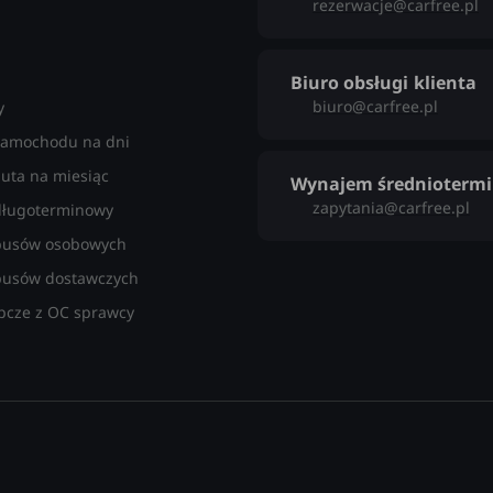
rezerwacje@carfree.pl
Biuro obsługi
klienta
biuro@carfree.pl
y
amochodu na dni
uta na miesiąc
Wynajem średnioterm
zapytania@carfree.pl
ługoterminowy
busów osobowych
usów dostawczych
pcze z OC sprawcy