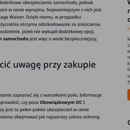
dodatkowe ubezpieczenie samochodu
, jednak
czeń w cenie wynajmu. Najważniejszym z nich jest
amage Waiver. Dzięki niemu, w przypadku
życzalnia otrzyma odszkodowanie za zniszczenia.
P
dzielnie, jeżeli nie wykupił dodatkowej opcji,
em samochodu
jest więc o wiele bezpieczniejszy,
M
z
t
m
ócić uwagę przy zakupie
k
f
s
ż
żnie zapoznać się z warunkami polis. Informacje
sprawdzić, czy poza
Obowiązkowym OC i
y jest to pełen pakiet ubezpieczeń w cenie
owinna obejmować jak najszerszy zakres ochrony.