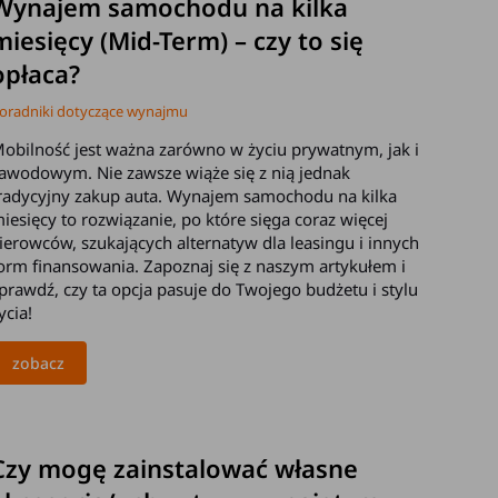
Wynajem samochodu na kilka
miesięcy (Mid-Term) – czy to się
opłaca?
oradniki dotyczące wynajmu
obilność jest ważna zarówno w życiu prywatnym, jak i
awodowym. Nie zawsze wiąże się z nią jednak
radycyjny zakup auta. Wynajem samochodu na kilka
iesięcy to rozwiązanie, po które sięga coraz więcej
ierowców, szukających alternatyw dla leasingu i innych
orm finansowania. Zapoznaj się z naszym artykułem i
prawdź, czy ta opcja pasuje do Twojego budżetu i stylu
ycia!
zobacz
2026-03-25
Czy mogę zainstalować własne