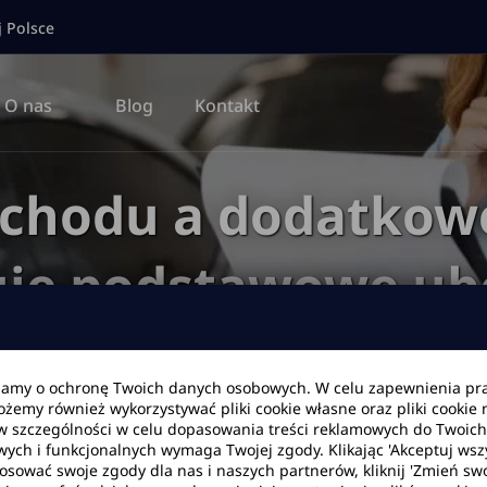
j Polsce
O nas
Blog
Kontakt
hodu a dodatkowe
uje podstawowe ub
chodu z wypożycz
bamy o ochronę Twoich danych osobowych. W celu zapewnienia pr
Możemy również wykorzystywać pliki cookie własne oraz pliki cookie
w szczególności w celu dopasowania treści reklamowych do Twoich p
wych i funkcjonalnych wymaga Twojej zgody. Klikając 'Akceptuj ws
tosować swoje zgody dla nas i naszych partnerów, kliknij 'Zmień swo