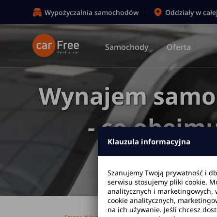
Wypożyczalnia samochodów
Oddziały w całe
Samochody
Oferta
Wynajem samoc
- co obejm
Klauzula informacyjna
samo
Szanujemy Twoją prywatność i d
serwisu stosujemy pliki cookie. 
analitycznych i marketingowych, 
cookie analitycznych, marketingo
na ich używanie. Jeśli chcesz dos