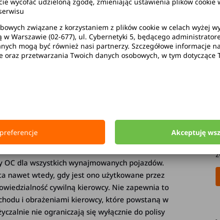
 wynajmu
Wynajem samochodu a dodatkowe ubezpieczenie - co obejmuje
wycofać udzieloną zgodę, zmieniając ustawienia plików cookie w
serwisu
bowych związane z korzystaniem z plików cookie w celach wyżej 
ą w Warszawie (02-677), ul. Cybernetyki 5, będącego administrato
ych mogą być również nasi partnerzy. Szczegółowe informacje na 
ie oraz przetwarzania Twoich danych osobowych, w tym dotyczące 
P
e spowodować wypadek, co pociąga za sobą
B
czy kierowca musi wtedy pokryć je z własnej
s
p
ia? Czy warto wykupić dodatkową polisę?
D
n
W – co obejmuje?
preferencje
Akceptuję ws
n
n
z
sy OC dla wszystkich wynajmowanych pojazdów.
uta nawet wtedy, gdy jest ono użytkowane przez
owiedzialność cywilną kierowcy. Nie zapewnia to
chodu i obrażeniami kierowcy, które powstaną w
alnie nie ograniczają się wyłącznie do polisy