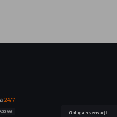
ia
24/7
 500 550
Obługa rezerwacji