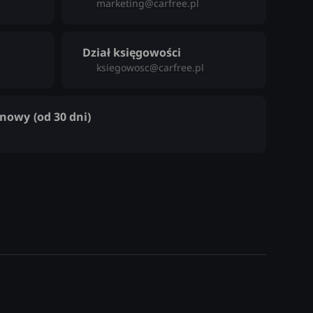
marketing@carfree.pl
Dział księgowości
ksiegowosc@carfree.pl
inowy
(od 30 dni)