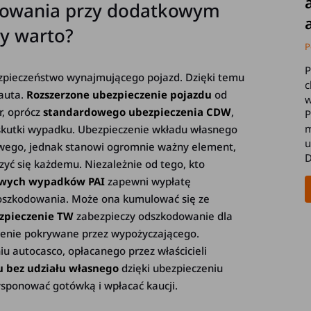
kowania przy dodatkowym
y warto?
P
P
zpieczeństwo wynajmującego pojazd. Dzięki temu
c
 auta.
Rozszerzone ubezpieczenie pojazdu
od
w
r, oprócz
standardowego ubezpieczenia CDW
,
P
m
skutki wypadku. Ubezpieczenie wkładu własnego
u
wego, jednak stanowi ogromnie ważny element,
D
zyć się każdemu. Niezależnie od tego, kto
liwych wypadków PAI
zapewni wypłatę
oszkodowania. Może ona kumulować się ze
zpieczenie TW
zabezpieczy odszkodowanie dla
czenie pokrywane przez wypożyczającego.
u autocasco, opłacanego przez właścicieli
 bez udziału własnego
dzięki ubezpieczeniu
dysponować gotówką i wpłacać kaucji.