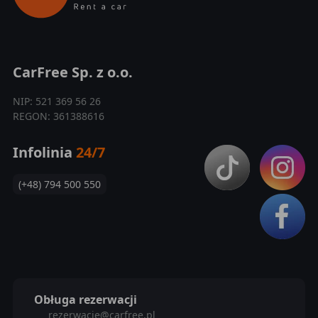
CarFree Sp. z o.o.
NIP: 521 369 56 26
REGON: 361388616
Infolinia
24/7
(+48) 794 500 550
Obługa rezerwacji
rezerwacje@carfree.pl