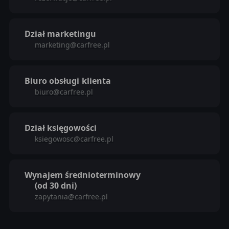
Dział marketingu
marketing@carfree.pl
Biuro obsługi
klienta
biuro@carfree.pl
Dział księgowości
ksiegowosc@carfree.pl
Wynajem średnioterminowy
(od 30 dni)
zapytania@carfree.pl