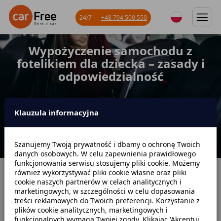
24/7
+48 794 500 550
Wypożyczenie samochodu z
fotelikiem dla dziecka – zasady i
odpowiedzialność
Klauzula informacyjna
Szanujemy Twoją prywatność i dbamy o ochronę Twoich
danych osobowych. W celu zapewnienia prawidłowego
funkcjonowania serwisu stosujemy pliki cookie. Możemy
również wykorzystywać pliki cookie własne oraz pliki
Strona główna
Blog
Poradniki dotyczące wynajmu
cookie naszych partnerów w celach analitycznych i
marketingowych, w szczególności w celu dopasowania
Wypożyczenie samochodu z fotelikiem dla dziecka – zasady i
treści reklamowych do Twoich preferencji. Korzystanie z
odpowiedzialność
plików cookie analitycznych, marketingowych i
funkcjonalnych wymaga Twojej zgody. Klikając 'Akceptuj