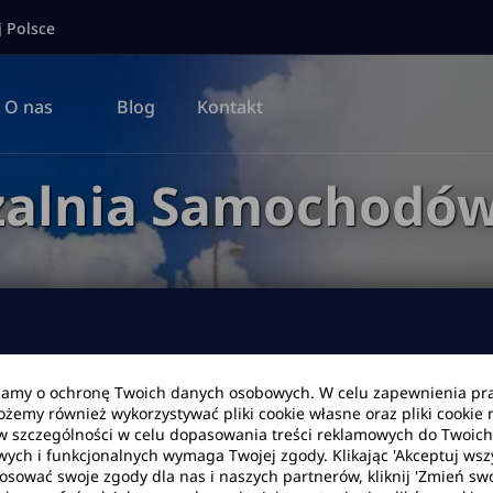
j Polsce
O nas
Blog
Kontakt
alnia Samochodó
bamy o ochronę Twoich danych osobowych. W celu zapewnienia pr
Możemy również wykorzystywać pliki cookie własne oraz pliki cookie
Data zwrotu
Godzina
w szczególności w celu dopasowania treści reklamowych do Twoich p
wych i funkcjonalnych wymaga Twojej zgody. Klikając 'Akceptuj ws
tosować swoje zgody dla nas i naszych partnerów, kliknij 'Zmień swo