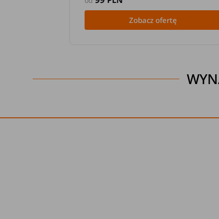
PLN
od
Zobacz ofertę
WYNA