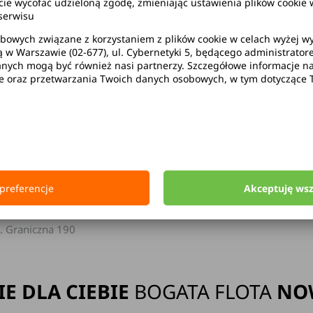
wycofać udzieloną zgodę, zmieniając ustawienia plików cookie w
serwisu
bowych związane z korzystaniem z plików cookie w celach wyżej 
ą w Warszawie (02-677), ul. Cybernetyki 5, będącego administrato
ak limitu kilometrów
Bezpłatne 
ych mogą być również nasi partnerzy. Szczegółowe informacje na 
ie oraz przetwarzania Twoich danych osobowych, w tym dotyczące 
Strona główna
Wypożyczalnia Samochodów Wrocław
preferencje
Akceptuję ws
rocław Lotnisko
Wrocław
ort Lotniczy Wrocław
l. Graniczna 190
IE DLA CIEBIE
BOGATA FLOTA
NO