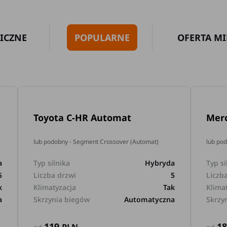
ICZNE
POPULARNE
OFERTA MI
Toyota C-HR Automat
Mer
lub podobny - Segment Crossover (Automat)
lub po
a
Typ silnika
Hybryda
Typ si
5
Liczba drzwi
5
Liczb
k
Klimatyzacja
Tak
Klima
a
Skrzynia biegów
Automatyczna
Skrzy
119
1