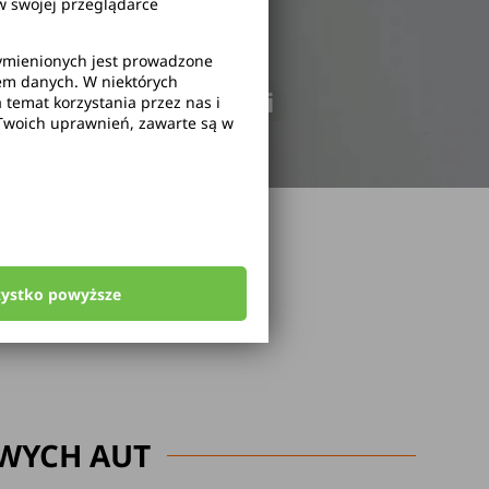
 swojej przeglądarce
wymienionych jest prowadzone
rem danych. W niektórych
odwołanie rezerwacji
temat korzystania przez nas i
Twoich uprawnień, zawarte są w
zystko powyższe
WYCH AUT