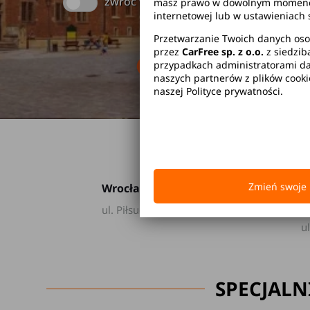
zwróć w innym miejscu
masz prawo w dowolnym momencie 
internetowej lub w ustawieniach 
Przetwarzanie Twoich danych oso
przez
CarFree sp. z o.o.
z siedzib
Brak kaucji
Br
przypadkach administratorami dan
naszych partnerów z plików cook
naszej Polityce prywatności.
Zmień swoje 
Wrocław
W
ul. Piłsudskiego 105
P
u
SPECJALN