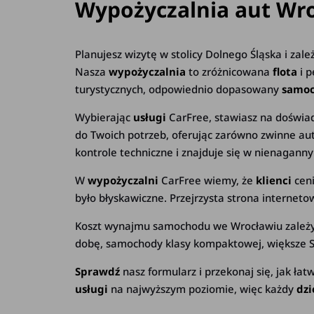
Wypożyczalnia aut Wr
Planujesz wizytę w stolicy Dolnego Śląska i zal
Nasza
wypożyczalnia
to zróżnicowana
flota
i 
turystycznych, odpowiednio dopasowany
samo
Wybierając
usługi
CarFree, stawiasz na doświa
do Twoich potrzeb, oferując zarówno zwinne aut
kontrole techniczne i znajduje się w nienagan
W
wypożyczalni
CarFree wiemy, że
klienci
cen
było błyskawiczne. Przejrzysta strona internet
Koszt wynajmu samochodu we Wrocławiu zależy o
dobę, samochody klasy kompaktowej, większe S
Sprawdź
nasz formularz i przekonaj się, jak ła
usługi
na najwyższym poziomie, więc każdy
dz