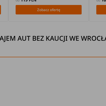
PLN
od
od
Zobacz ofertę
JEM AUT BEZ KAUCJI WE WROC