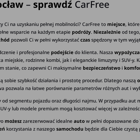
ocław
–
sprawdź
CarFree
eży Ci na uzyskaniu pełnej mobilności? CarFree to
miejsce
, któr
pełne wsparcie na każdym etapie
podróży
.
Niezależnie
od tego,
chód
pozwoli Ci w pełni wykorzystać
czas
spędzony w tym wyją
dczenie i profesjonalne
podejście
do klienta. Nasza
wypożycza
a miejskie, rodzinne kombi, jak i eleganckie limuzyny i SUV-y.
nym stanie, co zapewni Ci maksymalne
bezpieczeństwo
i
komfo
ią sobie szybkość działania i prostotę procedur. Dlatego naszą
o
owa pozwala na łatwe porównanie parametrów różnych aut i wyb
d segmentu pojazdu oraz długości najmu. W przypadku aut mie
UV-y lub modele premium mogą kosztować więcej w zależności
two
możesz
zarezerwować idealne
auto
w pełni dopasowane do
ień
korzystania z naszego
samochodu
będzie dla Ciebie czystą