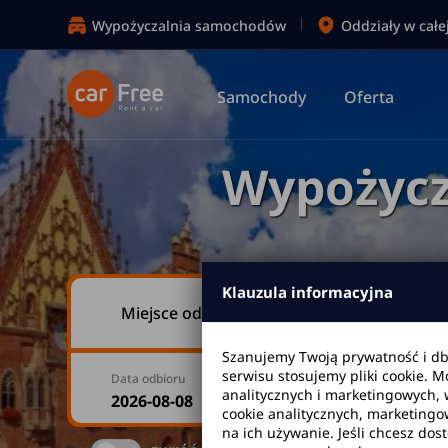
Wypożyczalnia samochodów
Oddziały w całe
Samochody
Oferta
Wypożycz
Klauzula informacyjna
Miejsce odbioru
Szanujemy Twoją prywatność i d
serwisu stosujemy pliki cookie. 
Data odbioru
Godzina
analitycznych i marketingowych, 
cookie analitycznych, marketingo
na ich używanie. Jeśli chcesz dos