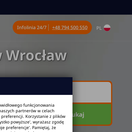
Infolinia
24/7
+48 794 500 550
PL
w Wrocław
awidłowego funkcjonowania
 naszych partnerów w celach
Szukaj
referencji. Korzystanie z plików
zystko powyższe', wyrażasz zgodę
je preferencje'. Pamiętaj, że