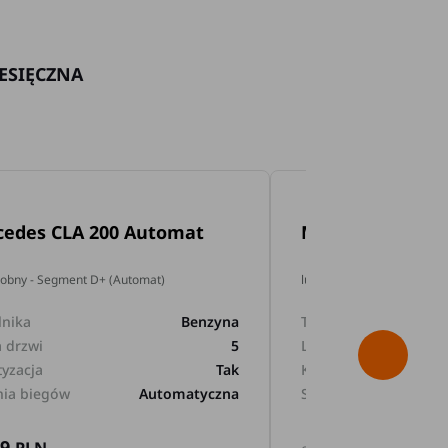
ESIĘCZNA
cedes CLA 200 Automat
Mercedes GLA 2
dobny - Segment D+ (Automat)
lub podobny - Segment D+
lnika
Benzyna
Typ silnika
a drzwi
5
Liczba drzwi
tyzacja
Tak
Klimatyzacja
nia biegów
Automatyczna
Skrzynia biegów
89
169