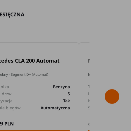
ESIĘCZNA
cedes CLA 200 Automat
Mercedes GLA 2
dobny - Segment D+ (Automat)
lub podobny - Segment D+
lnika
Benzyna
Typ silnika
a drzwi
5
Liczba drzwi
tyzacja
Tak
Klimatyzacja
nia biegów
Automatyczna
Skrzynia biegów
89
169
PLN
PLN
od