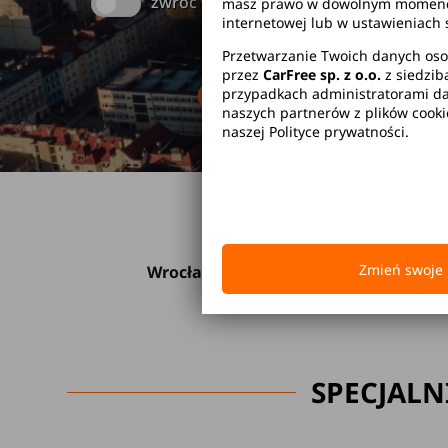
zwróć w innym miejscu
masz prawo w dowolnym momencie 
internetowej lub w ustawieniach 
Przetwarzanie Twoich danych oso
przez
CarFree sp. z o.o.
z siedzib
Brak kaucji
Br
przypadkach administratorami dan
naszych partnerów z plików cook
naszej Polityce prywatności.
Zmień swoje 
Wrocław
W
u
SPECJALN