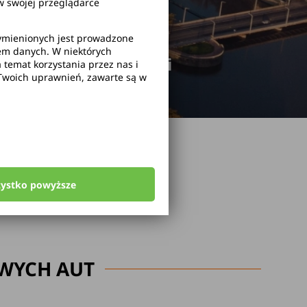
 swojej przeglądarce
wymienionych jest prowadzone
rem danych. W niektórych
odwołanie rezerwacji
temat korzystania przez nas i
Twoich uprawnień, zawarte są w
zystko powyższe
WYCH AUT