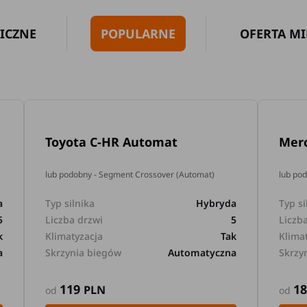
ICZNE
POPULARNE
OFERTA MI
Toyota C-HR Automat
Mer
lub podobny - Segment Crossover (Automat)
lub po
a
Typ silnika
Hybryda
Typ si
5
Liczba drzwi
5
Liczb
k
Klimatyzacja
Tak
Klima
a
Skrzynia biegów
Automatyczna
Skrzy
119
1
PLN
od
od