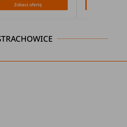
Zobacz ofertę
Zobacz 
STRACHOWICE