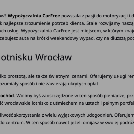
dów?
Wypożyczalnia CarFree
powstała z pasji do motoryzacji i
najlepsze zrozumienie potrzeb klienta. Stale rozwijamy naszą
zych usług. Wypożyczalnia CarFree jest miejscem, w którym znaj
rzebujesz auta na krótki weekendowy wypad, czy na dłuższą po
 lotnisku Wrocław
lko prostotą, ale także świetnymi cenami. Oferujemy usługi ren
zumiały sposób i nie zawierają ukrytych opłat.
mochód
. Wolimy byś zaoszczędzone w ten sposób pieniądze, prz
ść wrocławskie lotnisko z uśmiechem na ustach i pełnym portfe
liwość skorzystania z wielu wyjątkowych udogodnień. Oferuje
 do centrum. W ten sposób nawet jeżeli omijasz w swojej podróż