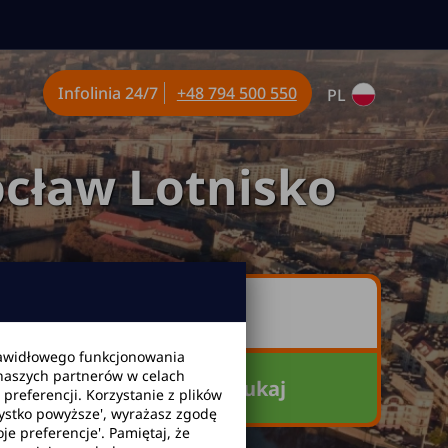
Infolinia
24/7
+48 794 500 550
PL
cław Lotnisko
awidłowego funkcjonowania
 naszych partnerów w celach
Szukaj
referencji. Korzystanie z plików
zystko powyższe', wyrażasz zgodę
je preferencje'. Pamiętaj, że