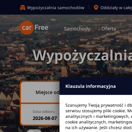
Wypożyczalnia samochodów
Oddziały w całe
Samochody
Oferta
Wypożyczalni
Klauzula informacyjna
Miejsce odbioru
Szanujemy Twoją prywatność i d
serwisu stosujemy pliki cookie. 
Data odbioru
Godzina
analitycznych i marketingowych, 
cookie analitycznych, marketingo
na ich używanie. Jeśli chcesz dos