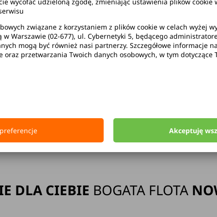
wycofać udzieloną zgodę, zmieniając ustawienia plików cookie w
serwisu
bowych związane z korzystaniem z plików cookie w celach wyżej 
ą w Warszawie (02-677), ul. Cybernetyki 5, będącego administrato
ak limitu kilometrów
Bezpłatne 
ych mogą być również nasi partnerzy. Szczegółowe informacje na 
ie oraz przetwarzania Twoich danych osobowych, w tym dotyczące 
Strona główna
Wypożyczalnia Samochodów Wrocław Lotnisko
preferencje
Akceptuję ws
rocław
Wrocław
l. Piłsudskiego 105
IE DLA CIEBIE
BOGATA FLOTA
NO