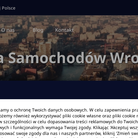
j Polsce
O nas
Blog
Kontakt
a Samochodów Wro
bamy o ochronę Twoich danych osobowych. W celu zapewnienia pr
Możemy również wykorzystywać pliki cookie własne oraz pliki cookie
Data zwrotu
Godzina
w szczególności w celu dopasowania treści reklamowych do Twoich p
wych i funkcjonalnych wymaga Twojej zgody. Klikając 'Akceptuj ws
tosować swoje zgody dla nas i naszych partnerów, kliknij 'Zmień swo