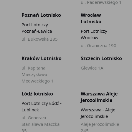
ul. Paderewskiego 1
Poznań Lotnisko
Wrocław
Lotnisko
Port Lotniczy
Poznań-Ławica
Port Lotniczy
Wrocław
ul. Bukowska 285
ul. Graniczna 190
Kraków Lotnisko
Szczecin Lotnisko
ul. Kapitana
Glewice 1A
Mieczysława
Medweckiego 1
Łódź lotnisko
Warszawa Aleje
Jerozolimskie
Port Lotniczy Łódź -
Lublinek
Warszawa - Aleje
Jerozolimskie
ul. Generała
Stanisława Maczka
Aleje Jerozolimskie
35
245