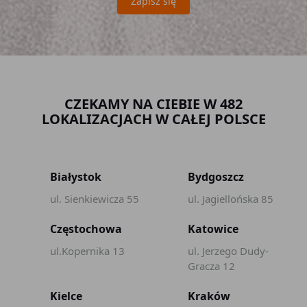
Zapisz się
CZEKAMY NA CIEBIE W 482
LOKALIZACJACH W CAŁEJ POLSCE
Białystok
Bydgoszcz
ul. Sienkiewicza 55
ul. Jagiellońska 85
Częstochowa
Katowice
ul.Kopernika 13
ul. Jerzego Dudy-
Gracza 12
Kielce
Kraków