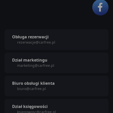
Obługa rezerwacji
rezerwacje@carfree.pl
Dział marketingu
marketing@carfree.pl
Biuro obsługi
klienta
biuro@carfree.pl
Dział księgowości
ksiegowosc@carfree.pl