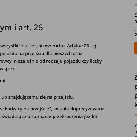
M
Z
n
m i art. 26
j
p
szystkich uczestników ruchu. Artykuł 26 tej
ojazdu na przejściu dla pieszych oraz
owcy, niezależnie od rodzaju pojazdu czy liczby
wiązek:
mi,
b znajdującemu się na przejściu.
 „wchodzący na przejście”, została doprecyzowana
M
 świadczące o zamiarze przekroczenia jezdni
.
W
b