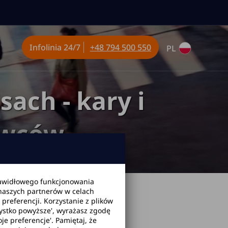
Infolinia
24/7
+48 794 500 550
PL
ach - kary i
owców
awidłowego funkcjonowania
 naszych partnerów w celach
ekwencje dla kierowców
2026-03-24
referencji. Korzystanie z plików
zystko powyższe', wyrażasz zgodę
je preferencje'. Pamiętaj, że