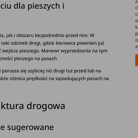
Z
iu dla pieszych i
c
c
o
k
p
a, jak i obszaru bezpośrednio przed nim. W
o
 taki odcinek drogi, gdzie kierowca powinien już
z
ć wejścia pieszego. Manewr wyprzedzania na tym
cności pieszego na pasach.
porusza się szybciej niż drugi tuż przed lub na
 także różnica prędkości na sąsiadujących pasach na
truktura drogowa
ście sugerowane