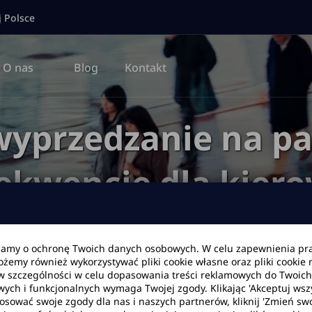
j Polsce
O nas
Blog
Kontakt
yprzedzanie na pas
ekwencje dla kier
bamy o ochronę Twoich danych osobowych. W celu zapewnienia pr
Możemy również wykorzystywać pliki cookie własne oraz pliki cookie
Blog
Mandaty
Mandat za wyprzedzanie na pasach - kary i kons
w szczególności w celu dopasowania treści reklamowych do Twoich p
wych i funkcjonalnych wymaga Twojej zgody. Klikając 'Akceptuj ws
tosować swoje zgody dla nas i naszych partnerów, kliknij 'Zmień swo