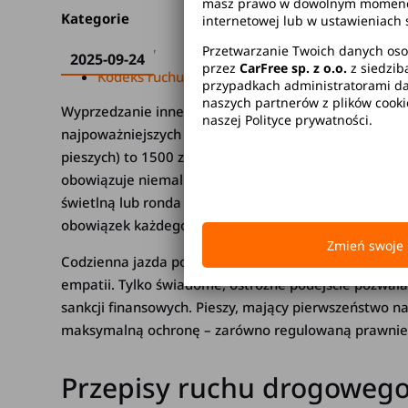
masz prawo w dowolnym momencie 
Kategorie
internetowej lub w ustawieniach 
Przetwarzanie Twoich danych oso
Mandaty
2025-09-24
przez
CarFree sp. z o.o.
z siedzib
Kodeks ruchu drogowego
przypadkach administratorami dan
naszych partnerów z plików cook
Wyprzedzanie innego pojazdu na przejściu dla pieszy
naszej Polityce prywatności.
najpoważniejszych wykroczeń w ruchu drogowym. Man
pieszych) to 1500 zł oraz 15 punktów karnych. W prz
obowiązuje niemal zawsze, jednak istnieją określone w
świetlną lub ronda wielopasmowe. Zachowanie szczegól
obowiązek każdego kierowcy niezależnie od sytuacji.
Zmień swoje 
Codzienna jazda po polskich drogach wymaga nie tylk
empatii. Tylko świadome, ostrożne podejście pozwala
sankcji finansowych. Pieszy, mający pierwszeństwo n
maksymalną ochronę – zarówno regulowaną prawnie, 
Przepisy ruchu drogowego