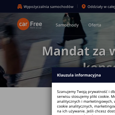
Wypożyczalnia samochodów
Oddziały w całe
Samochody
Oferta
Mandat za w
kons
Klauzula informacyjna
Szanujemy Twoją prywatność i d
serwisu stosujemy pliki cookie. 
Strona główna
analitycznych i marketingowych, 
cookie analitycznych, marketingo
na ich używanie. Jeśli chcesz dos