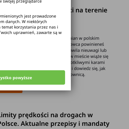
Wysokość mandatu za
 swojej przeglądarce
przekroczenie prędkości na terenie
wymienionych jest prowadzone
zabudowanym
rem danych. W niektórych
temat korzystania przez nas i
andaty
Twoich uprawnień, zawarte są w
 ostatnich latach nastąpiło wiele zmian w polskim
rawie o ruchu drogowym. Jako kierowca powinieneś
ieć ich świadomość. Pamiętaj, że chwila nieuwagi lub
byt mocne naciśnięcie pedału gazu w mieście wiąże się
ie tylko z ryzykiem wypadku, ale i dotkliwymi karami
inansowymi. Poznaj aktualne stawki i dowiedz się, jak
niknąć kosztownych błędów za kierownicą.
zystko powyższe
zobacz
2025-09-26
Limity prędkości na drogach w
Polsce. Aktualne przepisy i mandaty