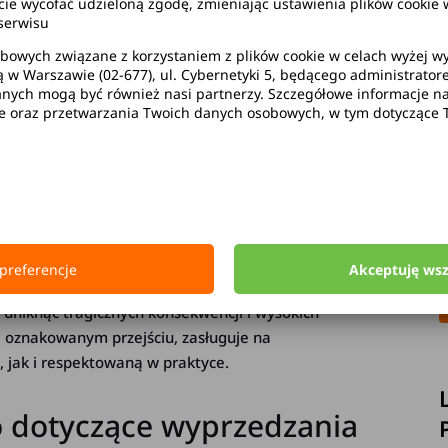
wycofać udzieloną zgodę, zmieniając ustawienia plików cookie w
serwisu
bowych związane z korzystaniem z plików cookie w celach wyżej 
ą w Warszawie (02-677), ul. Cybernetyki 5, będącego administrato
ych mogą być również nasi partnerzy. Szczegółowe informacje na 
M
ie oraz przetwarzania Twoich danych osobowych, w tym dotyczące 
ch lub bezpośrednio przed nim jest jednym z
W
dat za wyprzedzanie na pasach (przejściu dla
p
ypadku recydywy kara wzrasta do 3000 zł. Zakaz
m
z
yjątki, na przykład przejście z sygnalizacją
n
nej ostrożności w rejonie przejść dla pieszych to
f
u
preferencje
Akceptuję ws
o znajomości przepisów, ale także wyobraźni i
 uniknąć tragicznych konsekwencji i wysokich
a oznakowanym przejściu, zasługuje na
jak i respektowaną w praktyce.
 dotyczące wyprzedzania