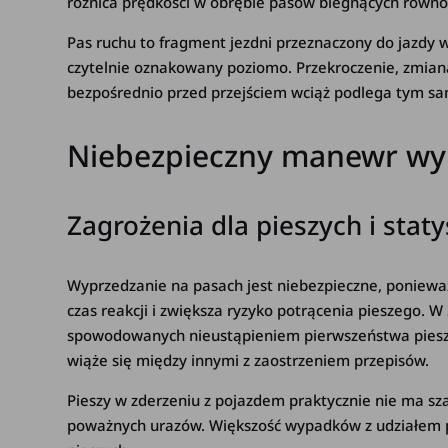
różnica prędkości w obrębie pasów biegnących równo
Pas ruchu to fragment jezdni przeznaczony do jazdy 
czytelnie oznakowany poziomo. Przekroczenie, zmian
bezpośrednio przed przejściem wciąż podlega tym s
Niebezpieczny manewr wy
Zagrożenia dla pieszych i sta
Wyprzedzanie na pasach jest niebezpieczne, ponieważ
czas reakcji i zwiększa ryzyko potrącenia pieszego.
spowodowanych nieustąpieniem pierwszeństwa piesze
wiąże się między innymi z zaostrzeniem przepisów.
Pieszy w zderzeniu z pojazdem praktycznie nie ma sz
poważnych urazów. Większość wypadków z udziałem pi