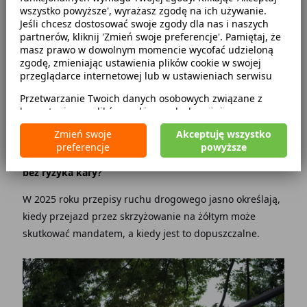
wszystko powyższe', wyrażasz zgodę na ich używanie.
Kategorie
Jeśli chcesz dostosować swoje zgody dla nas i naszych
partnerów, kliknij 'Zmień swoje preferencje'. Pamiętaj, że
Mandaty
2025-02-06
masz prawo w dowolnym momencie wycofać udzieloną
Kodeks ruchu drogowego
zgodę, zmieniając ustawienia plików cookie w swojej
przeglądarce internetowej lub w ustawieniach serwisu
Przejazd na żółtym świetle to częsta sytuacja na
Przetwarzanie Twoich danych osobowych związane z
drogach, która budzi wiele wątpliwości wśród
korzystaniem z plików cookie w celach wyżej
kierowców. Czy zawsze trzeba zatrzymać się przed
wymienionych jest prowadzone przez
CarFree sp. z o.o.
z
Zmień swoje
Akceptuję wszystko
siedzibą w Warszawie (02-677), ul. Cybernetyki 5,
sygnalizatorem, gdy pojawi się sygnał żółty? Czy w
preferencje
powyższe
będącego administratorem danych. W niektórych
niektórych przypadkach można kontynuować jazdę
przypadkach administratorami danych mogą być również
bez ryzyka kary?
nasi partnerzy. Szczegółowe informacje na temat
korzystania przez nas i naszych partnerów z plików cookie
W 2025 roku przepisy ruchu drogowego jasno określają,
oraz przetwarzania Twoich danych osobowych, w tym
dotyczące Twoich uprawnień, zawarte są w naszej
kiedy przejazd przez skrzyżowanie na żółtym może
Polityce prywatności.
skutkować mandatem, a kiedy jest to dopuszczalne.