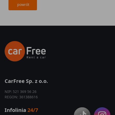
powrót
CarFree Sp. z o.o.
NIP: 521 369 56 26
REGON: 361388616
Infolinia
24/7