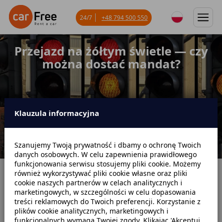
24/7
+48 794 500 550
Przejazd na żółtym świetle — czy
można dostać mandat?
Klauzula informacyjna
Szanujemy Twoją prywatność i dbamy o ochronę Twoich
danych osobowych. W celu zapewnienia prawidłowego
funkcjonowania serwisu stosujemy pliki cookie. Możemy
również wykorzystywać pliki cookie własne oraz pliki
Strona główna
Blog
Mandaty
cookie naszych partnerów w celach analitycznych i
marketingowych, w szczególności w celu dopasowania
Przejazd na żółtym świetle — czy można dostać mandat?
treści reklamowych do Twoich preferencji. Korzystanie z
plików cookie analitycznych, marketingowych i
funkcjonalnych wymaga Twojej zgody. Klikając 'Akceptuj