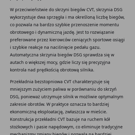
W przeciwieństwie do skrzyni biegów CVT, skrzynia DSG
wykorzystuje dwa sprzęgła i ma określoną liczbę biegów,
co pozwala na bardzo szybkie przenoszenie momentu
obrotowego i dynamiczną jazdę. Jest to rozwiązanie
preferowane przez kierowców ceniących sportowe osiągi
i szybkie reakcje na naciśnięcie pedału gazu.
Automatyczna skrzynia biegów DSG sprawdza się w
autach o większej mocy, gdzie liczy się precyzyjna
kontrola nad prędkością obrotową silnika.
Przekładnia bezstopniowa CVT charakteryzuje się
mniejszym zużyciem paliwa w porównaniu do skrzyń
DSG, ponieważ utrzymuje silnik w możliwie optymalnym
zakresie obrotów. W praktyce oznacza to bardziej
ekonomiczną eksploatację, zwłaszcza w mieście.
Konstrukcja przekładni CVT bazuje na ruchem kół
stożkowych i pasie napędowym, co eliminuje tradycyjne
mechanizmy zmiany biegów i pozwala na bardziej