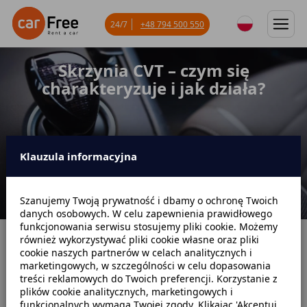
24/7
+48 794 500 550
Skrzynia CVT – czym się
charakteryzuje i jak działa?
Klauzula informacyjna
Szanujemy Twoją prywatność i dbamy o ochronę Twoich
danych osobowych. W celu zapewnienia prawidłowego
funkcjonowania serwisu stosujemy pliki cookie. Możemy
również wykorzystywać pliki cookie własne oraz pliki
Strona główna
Blog
Poradniki samochodowe
cookie naszych partnerów w celach analitycznych i
marketingowych, w szczególności w celu dopasowania
Skrzynia CVT – czym się charakteryzuje i jak działa?
treści reklamowych do Twoich preferencji. Korzystanie z
plików cookie analitycznych, marketingowych i
funkcjonalnych wymaga Twojej zgody. Klikając 'Akceptuj