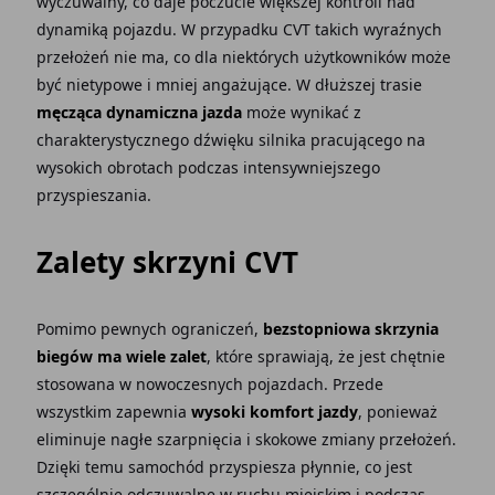
wyczuwalny, co daje poczucie większej kontroli nad
dynamiką pojazdu. W przypadku CVT takich wyraźnych
przełożeń nie ma, co dla niektórych użytkowników może
być nietypowe i mniej angażujące. W dłuższej trasie
męcząca dynamiczna jazda
może wynikać z
charakterystycznego dźwięku silnika pracującego na
wysokich obrotach podczas intensywniejszego
przyspieszania.
Zalety skrzyni CVT
Pomimo pewnych ograniczeń,
bezstopniowa skrzynia
biegów ma wiele zalet
, które sprawiają, że jest chętnie
stosowana w nowoczesnych pojazdach. Przede
wszystkim zapewnia
wysoki komfort jazdy
, ponieważ
eliminuje nagłe szarpnięcia i skokowe zmiany przełożeń.
Dzięki temu samochód przyspiesza płynnie, co jest
szczególnie odczuwalne w ruchu miejskim i podczas