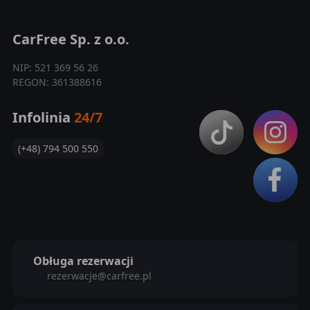
CarFree Sp. z o.o.
NIP: 521 369 56 26
REGON: 361388616
Infolinia
24/7
(+48) 794 500 550
Obługa rezerwacji
rezerwacje@carfree.pl