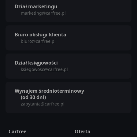
Dział marketingu
marketing@carfree.pl
Biuro obsługi
klienta
biuro@carfree.pl
Dział księgowości
ksiegowosc@carfree.pl
Wynajem średnioterminowy
(od 30 dni)
zapytania@carfree.pl
Carfree
Oferta