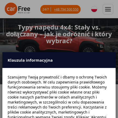
24/7
+48 794 500 550
Typy napędu 4x4: Stały vs.
dołączany – jak je odróżnić i który
wybrać?
Klauzula informacyjna
Szanujemy Twoją prywatność i dbamy o ochronę Twoich
danych osobowych. W celu zapewnienia prawidłowego
funkcjonowania serwisu stosujemy pliki cookie. Możemy
również wykorzystywać pliki cookie własne oraz pliki
Strona główna
Blog
Poradniki samochodowe
cookie naszych partnerów w celach analitycznych i
marketingowych, w szczególności w celu dopasowania
Typy napędu 4x4: Stały vs. dołączany – jak je odróżnić i który wybrać?
treści reklamowych do Twoich preferencji. Korzystanie z
plików cookie analitycznych, marketingowych i
funkcjonalnych wymaga Twojej zgody. Klikając 'Akceptuj