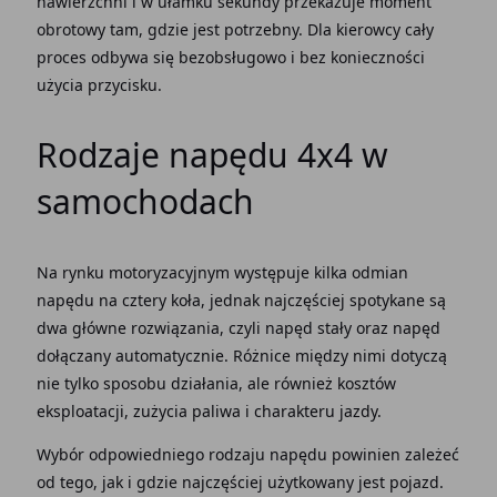
nawierzchni
i w ułamku sekundy przekazuje
moment
obrotowy tam, gdzie jest potrzebny. Dla kierowcy cały
proces odbywa się bezobsługowo i bez konieczności
użycia
przycisku
.
Rodzaje napędu
4x4 w
samochodach
Na
rynku
motoryzacyjnym występuje kilka odmian
napędu
na cztery
koła
, jednak najczęściej spotykane są
dwa główne
rozwiązania
, czyli
napęd stały
oraz
napęd
dołączany automatycznie
.
Różnice
między nimi dotyczą
nie tylko sposobu działania, ale również kosztów
eksploatacji, zużycia
paliwa
i charakteru
jazdy
.
Wybór odpowiedniego rodzaju
napędu
powinien zależeć
od tego, jak i gdzie najczęściej użytkowany jest
pojazd
.