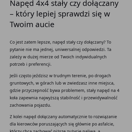
Napęd 4x4 stały czy dołączany
– który lepiej sprawdzi się w
Twoim aucie
Co jest zatem lepsze,
napęd stały czy dołączany
? To
pytanie nie ma jednej, uniwersalnej odpowiedzi. Ta
zależy w dużej mierze od Twoich indywidualnych
potrzeb i preferencji.
Jeśli często jeździsz w trudnym
terenie
, po
drogach
gruntowych, w górach lub w zwiedzasz inne
miejsca
,
gdzie
przyczepność
bywa problemem,
stały napęd na 4
koła
zapewnia najwyższą stabilność i przewidywalność
zachowania
pojazdu
.
Z kolei
napęd dołączany automatycznie
to
rozwiązanie
dla
kierowców
poruszających się głównie po
asfalcie
,
którzy chcą zachować niższe
zużycie paliwa
, a