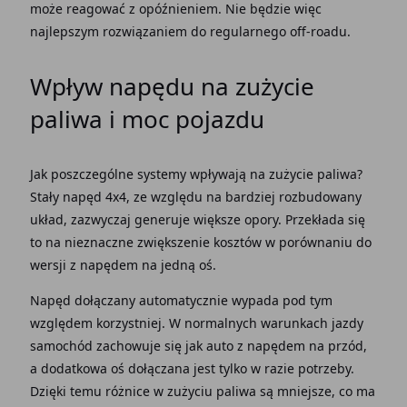
może reagować z opóźnieniem. Nie będzie więc
najlepszym
rozwiązaniem
do regularnego off-roadu.
Wpływ
napędu
na
zużycie
paliwa
i
moc pojazdu
Jak poszczególne systemy wpływają na
zużycie paliwa
?
Stały napęd
4x4, ze
względu
na bardziej rozbudowany
układ
, zazwyczaj generuje większe opory. Przekłada się
to na nieznaczne zwiększenie kosztów w
porównaniu
do
wersji z
napędem
na jedną oś.
Napęd dołączany automatycznie
wypada pod tym
względem korzystniej. W normalnych warunkach
jazdy
samochód
zachowuje się jak
auto
z
napędem
na
przód
,
a dodatkowa oś dołączana jest tylko w razie
potrzeby
.
Dzięki
temu
różnice
w zużyciu
paliwa
są mniejsze, co ma