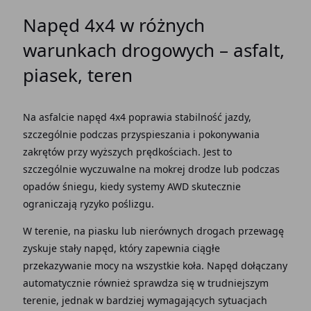
Napęd
4x4 w różnych
warunkach drogowych – asfalt,
piasek
, teren
Na
asfalcie napęd
4x4 poprawia stabilność
jazdy
,
szczególnie podczas
przyspieszania
i pokonywania
zakrętów
przy wyższych prędkościach. Jest to
szczególnie wyczuwalne na mokrej
drodze
lub podczas
opadów śniegu, kiedy
systemy AWD
skutecznie
ograniczają ryzyko
poślizgu
.
W
terenie
, na piasku lub nierównych
drogach
przewagę
zyskuje
stały napęd
, który zapewnia ciągłe
przekazywanie
mocy
na wszystkie
koła
.
Napęd dołączany
automatycznie
również
sprawdza
się w trudniejszym
terenie
, jednak w bardziej wymagających sytuacjach