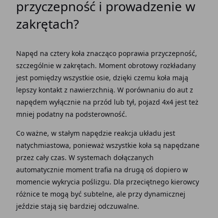
przyczepność
i prowadzenie w
zakrętach
?
Napęd
na cztery
koła
znacząco poprawia
przyczepność
,
szczególnie w
zakrętach
.
Moment
obrotowy rozkładany
jest pomiędzy wszystkie
osie
,
dzięki
czemu
koła
mają
lepszy kontakt z nawierzchnią. W
porównaniu
do aut z
napędem wyłącznie
na
przód
lub
tył
,
pojazd
4x4 jest też
mniej podatny na
podsterowność
.
Co ważne, w stałym napędzie reakcja układu jest
natychmiastowa, ponieważ wszystkie
koła
są napędzane
przez cały czas. W systemach dołączanych
automatycznie moment
trafia na drugą oś dopiero w
momencie wykrycia
poślizgu
. Dla przeciętnego kierowcy
różnice
te mogą być subtelne, ale przy dynamicznej
jeździe stają się bardziej odczuwalne.