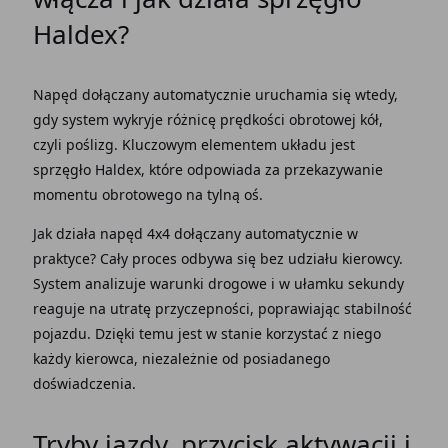
Haldex
?
Napęd dołączany automatycznie
uruchamia się wtedy,
gdy
system
wykryje różnicę prędkości obrotowej
kół
,
czyli
poślizg
. Kluczowym elementem układu jest
sprzęgło Haldex
, które odpowiada za przekazywanie
momentu obrotowego na
tylną
oś.
Jak działa
napęd 4x4 dołączany automatycznie
w
praktyce? Cały proces odbywa się bez udziału kierowcy.
System
analizuje warunki drogowe i w ułamku sekundy
reaguje na utratę przyczepności, poprawiając stabilność
pojazdu
. Dzięki temu jest w
stanie
korzystać z niego
każdy kierowca, niezależnie od posiadanego
doświadczenia.
Tryby
jazdy
, przycisk aktywacji i