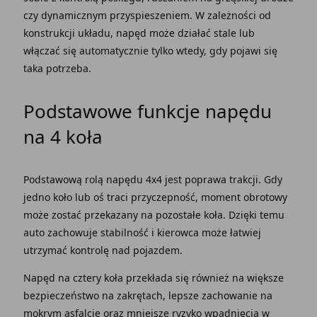
czy dynamicznym przyspieszeniem. W
zależności
od
konstrukcji układu,
napęd
może działać stale lub
włączać się
automatycznie
tylko wtedy, gdy pojawi się
taka potrzeba.
Podstawowe funkcje
napędu
na 4
koła
Podstawową rolą
napędu
4x4 jest poprawa trakcji. Gdy
jedno
koło
lub oś traci
przyczepność
,
moment
obrotowy
może zostać przekazany na pozostałe
koła
.
Dzięki
temu
auto
zachowuje stabilność i kierowca może łatwiej
utrzymać kontrolę nad pojazdem.
Napęd
na cztery
koła przekłada
się również na większe
bezpieczeństwo
na
zakrętach
, lepsze zachowanie na
mokrym
asfalcie
oraz mniejsze ryzyko wpadnięcia w