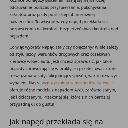
Różnice
pomiędzy systemami stają się najbardziej
odczuwalne podczas
przyspieszania
, pokonywania
zakrętów
oraz
jazdy
po śliskiej lub nierównej
nawierzchni
. To właśnie wtedy
napęd przekłada
się
bezpośrednio na komfort, bezpieczeństwo i kontrolę nad
pojazdem.
Co więc wybrać?
Napęd stały czy dołączany?
Wiele zależy
od stylu
jazdy
, warunków drogowych oraz oczekiwań
kierowcy wobec
auta
. Jeśli chcesz sprawdzić, jak takie
pojazdy
sprawdzają się w praktyce i przetestować różne
rozwiązania w satysfakcjonujący sposób, warto rozważyć
wynajem. Nasza
wypożyczalnia samochodów Katowice
oferuje różne
modele
z
napędem AWD
, zarówno stałym,
jak i dołączanym. Przekonaj się, które z nich bardziej
przypadną Ci do gustu!
Jak
napęd przekłada
się na