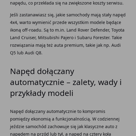
napędu
, co
przekłada
się na zwiększone
koszty
serwisu.
Jeśli zastanawiasz się,
jakie samochody mają stały napęd
4x4
, warto wymienić przede wszystkim
modele
będące
ikoną off-roadu. Są to m.in. Land Rover Defender, Toyota
Land Cruiser, Mitsubishi Pajero i Subaru Forester. Takie
rozwiązania mają też auta premium, takie jak np.
Audi
Q5 lub
Audi
Q8.
Napęd dołączany
automatycznie
–
zalety
,
wady
i
przykłady modeli
Napęd dołączany automatycznie
to kompromis
pomiędzy ekonomią a funkcjonalnością. W codziennej
jeździe
samochód
zachowuje się jak klasyczne
auto
z
napędem
na
przód
lub
tył
, a
napęd
na cztery
koła