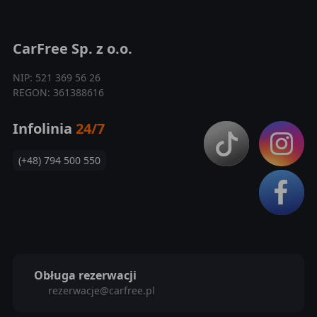
CarFree Sp. z o.o.
NIP: 521 369 56 26
REGON: 361388616
Infolinia
24/7
(+48) 794 500 550
Obługa rezerwacji
rezerwacje@carfree.pl