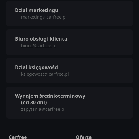
Dział marketingu
marketing@carfree.pl
Biuro obsługi
klienta
biuro@carfree.pl
Dział księgowości
ksiegowosc@carfree.pl
Wynajem średnioterminowy
(od 30 dni)
zapytania@carfree.pl
Carfree
Oferta