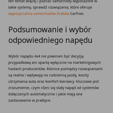
ten temat więcej i poznać
samochody
wyposażone w
takie systemy, sprawdź rozwiązania, które oferuje
wypożyczalnia samochodów Kraków
CarFree.
Podsumowanie i wybór
odpowiedniego
napędu
Wybór
napędu
4x4 nie powinien być decyzją
przypadkową ani opartą
wyłącznie
na marketingowych
hasłach producentów. Różnice pomiędzy rozwiązaniami
są realne i wpływają na codzienną jazdę,
koszty
utrzymania
auta
oraz komfort kierowcy. Kluczowe jest
zrozumienie,
czym
różni się
stały napęd
od systemów
dołączanych
automatycznie
i jakie mają one
zastosowanie
w praktyce.