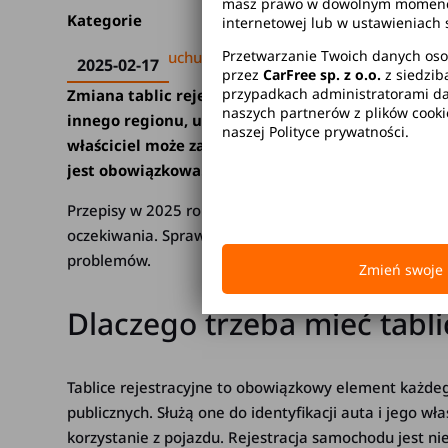
masz prawo w dowolnym momencie 
Kategorie
internetowej lub w ustawieniach 
Przetwarzanie Twoich danych oso
Kodeks ruchu drogowego
2025-02-17
przez
CarFree sp. z o.o.
z siedzib
przypadkach administratorami dan
Zmiana tablic rejestracyjnych może być konieczna
naszych partnerów z plików cook
innego regionu, uszkodzeniu tablicy lub jej zagu
naszej Polityce prywatności.
właściciel może zachować dotychczasowe numery, a
jest obowiązkowa.
Przepisy w 2025 roku upraszczają procedurę, umożliwia
oczekiwania. Sprawdź, kiedy wymiana tablic jest konie
problemów.
Zmień swoje 
Dlaczego trzeba mieć tabli
Tablice rejestracyjne to obowiązkowy element każde
publicznych. Służą one do identyfikacji auta i jego wła
korzystanie z pojazdu. Rejestracja samochodu jest n