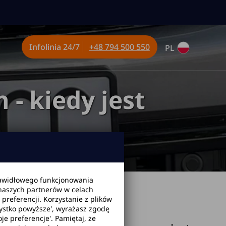
Infolinia
24/7
+48 794 500 550
PL
 - kiedy jest
awidłowego funkcjonowania
 naszych partnerów w celach
 kiedy jest konieczna?
2026-05-07
referencji. Korzystanie z plików
zystko powyższe', wyrażasz zgodę
je preferencje'. Pamiętaj, że