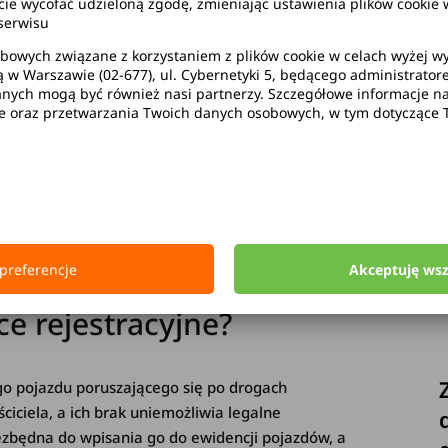
wycofać udzieloną zgodę, zmieniając ustawienia plików cookie w
serwisu
bowych związane z korzystaniem z plików cookie w celach wyżej 
K
ą w Warszawie (02-677), ul. Cybernetyki 5, będącego administrato
ych mogą być również nasi partnerzy. Szczegółowe informacje na 
 w różnych sytuacjach, np. po zakupie auta z
B
ie oraz przetwarzania Twoich danych osobowych, w tym dotyczące 
bieniu. W niektórych przypadkach nowy
a
m
le jeśli pojazd pochodzi z zagranicy, wymiana
p
w
o
jąc zgłoszenie online i skracając czas
k
czna i jakie kroki należy podjąć, aby uniknąć
z
preferencje
Akceptuję ws
ce rejestracyjne?
go pojazdu poruszającego się po drogach
ściciela, a ich brak uniemożliwia legalne
iezbędna do wpisania go do ewidencji pojazdów, a