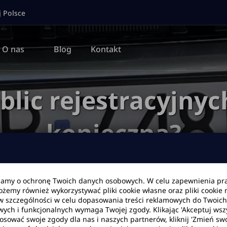
j Polsce
O nas
Blog
Kontakt
ic rejestracyjnych
konieczna?
bamy o ochronę Twoich danych osobowych. W celu zapewnienia pr
Możemy również wykorzystywać pliki cookie własne oraz pliki cookie
Blog
Kodeks ruchu drogowego
Wymiana tablic rejestracyjnych -
w szczególności w celu dopasowania treści reklamowych do Twoich p
wych i funkcjonalnych wymaga Twojej zgody. Klikając 'Akceptuj ws
tosować swoje zgody dla nas i naszych partnerów, kliknij 'Zmień swo