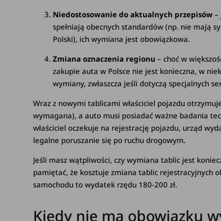
Niedostosowanie do aktualnych przepisów
– 
spełniają obecnych standardów (np. nie mają sym
Polski), ich wymiana jest obowiązkowa.
Zmiana oznaczenia regionu
– choć w większo
zakupie auta w Polsce nie jest konieczna, w ni
wymiany, zwłaszcza jeśli dotyczą specjalnych se
Wraz z nowymi tablicami właściciel pojazdu otrzymuje
wymagana), a auto musi posiadać ważne badania tech
właściciel oczekuje na rejestrację pojazdu, urząd w
legalne poruszanie się po ruchu drogowym.
Jeśli masz wątpliwości, czy wymiana tablic jest koni
pamiętać, że kosztuje zmiana tablic rejestracyjnych o
samochodu to wydatek rzędu 180-200 zł.
Kiedy nie ma obowiązku w