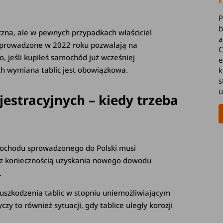
K
P
b
czna, ale w pewnych przypadkach właściciel
a
wprowadzone w 2022 roku pozwalają na
C
 jeśli kupiłeś samochód już wcześniej
e
ych wymiana tablic jest obowiązkowa.
k
s
u
estracyjnych – kiedy trzeba
chodu sprowadzonego do Polski musi
ię z koniecznością uzyskania nowego dowodu
.
uszkodzenia tablic w stopniu uniemożliwiającym
zy to również sytuacji, gdy tablice uległy korozji