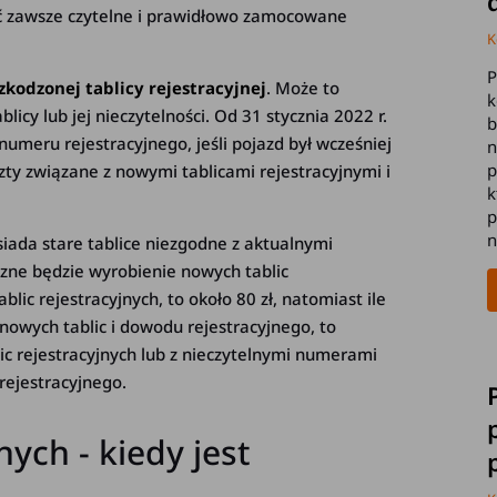
yć zawsze czytelne i prawidłowo zamocowane
K
P
kodzonej tablicy rejestracyjnej
. Może to
k
licy lub jej nieczytelności. Od 31 stycznia 2022 r.
b
meru rejestracyjnego, jeśli pojazd był wcześniej
n
p
zty związane z nowymi tablicami rejestracyjnymi i
k
p
n
siada stare tablice niezgodne z aktualnymi
eczne będzie wyrobienie nowych tablic
tablic rejestracyjnych, to około 80 zł, natomiast ile
owych tablic i dowodu rejestracyjnego, to
lic rejestracyjnych lub z nieczytelnymi numerami
ejestracyjnego.
ych - kiedy jest