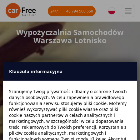
24/7
+48 794 500 550
Wypożyczalnia Samochodów
Warszawa Lotnisko
Klauzula informacyjna
Miejsce odbioru
Szanujemy Twoją prywatność i dbamy o ochronę Twoich
danych osobowych. W celu zapewnienia prawidłowego
Data odbioru
Godzina
funkcjonowania serwisu stosujemy pliki cookie. Możemy
również wykorzystywać pliki cookie własne oraz pliki
cookie naszych partnerów w celach analitycznych i
marketingowych, w szczególności w celu dopasowania
Data zwrotu
Godzina
treści reklamowych do Twoich preferencji. Korzystanie z
plików cookie analitycznych, marketingowych i
funkcjonalnych wymaga Twojej zgody. Klikając 'Akceptuj