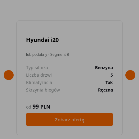
Hyundai i20
To
lub podobny - Segment B
lub
Typ silnika
Benzyna
Typ
Liczba drzwi
5
Lic
Klimatyzacja
Tak
Kli
Skrzynia biegów
Ręczna
Skr
99
PLN
od
od
Zobacz ofertę