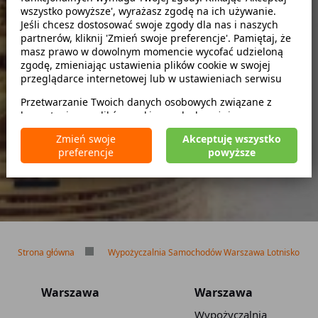
wszystko powyższe', wyrażasz zgodę na ich używanie.
Szukaj
Jeśli chcesz dostosować swoje zgody dla nas i naszych
partnerów, kliknij 'Zmień swoje preferencje'. Pamiętaj, że
masz prawo w dowolnym momencie wycofać udzieloną
zwróć w innym miejscu
zgodę, zmieniając ustawienia plików cookie w swojej
przeglądarce internetowej lub w ustawieniach serwisu
Przetwarzanie Twoich danych osobowych związane z
korzystaniem z plików cookie w celach wyżej
Brak kaucji
wymienionych jest prowadzone przez
CarFree sp. z o.o.
z
Brak limitu kilometrów
Zmień swoje
Akceptuję wszystko
siedzibą w Warszawie (02-677), ul. Cybernetyki 5,
Bezpłatne odwołanie rezerwacji
preferencje
powyższe
będącego administratorem danych. W niektórych
przypadkach administratorami danych mogą być również
nasi partnerzy. Szczegółowe informacje na temat
korzystania przez nas i naszych partnerów z plików cookie
oraz przetwarzania Twoich danych osobowych, w tym
dotyczące Twoich uprawnień, zawarte są w naszej
Polityce prywatności.
Strona główna
Wypożyczalnia Samochodów Warszawa Lotnisko
Warszawa
Warszawa
Wypożyczalnia