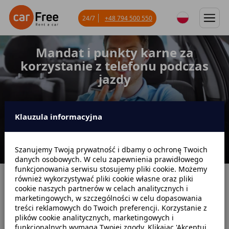
24/7
+48 794 500 550
Mandat i punkty karne za
korzystanie z telefonu podczas
jazdy
Klauzula informacyjna
Szanujemy Twoją prywatność i dbamy o ochronę Twoich
danych osobowych. W celu zapewnienia prawidłowego
funkcjonowania serwisu stosujemy pliki cookie. Możemy
również wykorzystywać pliki cookie własne oraz pliki
Strona główna
Blog
Mandaty
cookie naszych partnerów w celach analitycznych i
marketingowych, w szczególności w celu dopasowania
Mandat i punkty karne za korzystanie z telefonu podczas jazdy
treści reklamowych do Twoich preferencji. Korzystanie z
plików cookie analitycznych, marketingowych i
funkcjonalnych wymaga Twojej zgody. Klikając 'Akceptuj