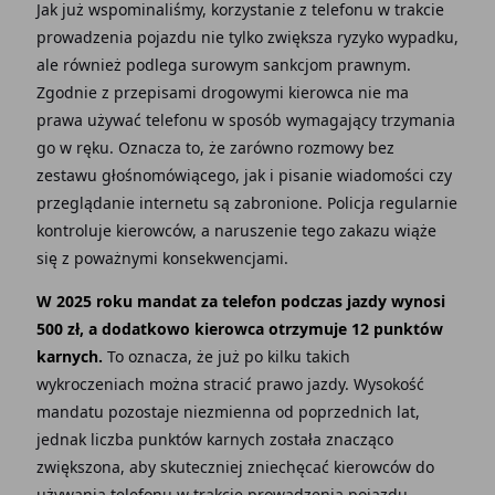
Jak już wspominaliśmy, korzystanie z telefonu w trakcie
prowadzenia pojazdu nie tylko zwiększa ryzyko wypadku,
ale również podlega surowym sankcjom prawnym.
Zgodnie z przepisami drogowymi kierowca nie ma
prawa używać telefonu w sposób wymagający trzymania
go w ręku. Oznacza to, że zarówno rozmowy bez
zestawu głośnomówiącego, jak i pisanie wiadomości czy
przeglądanie internetu są zabronione. Policja regularnie
kontroluje kierowców, a naruszenie tego zakazu wiąże
się z poważnymi konsekwencjami.
W 2025 roku mandat za telefon podczas jazdy wynosi
500 zł, a dodatkowo kierowca otrzymuje 12 punktów
karnych.
To oznacza, że już po kilku takich
wykroczeniach można stracić prawo jazdy. Wysokość
mandatu pozostaje niezmienna od poprzednich lat,
jednak liczba punktów karnych została znacząco
zwiększona, aby skuteczniej zniechęcać kierowców do
używania telefonu w trakcie prowadzenia pojazdu.