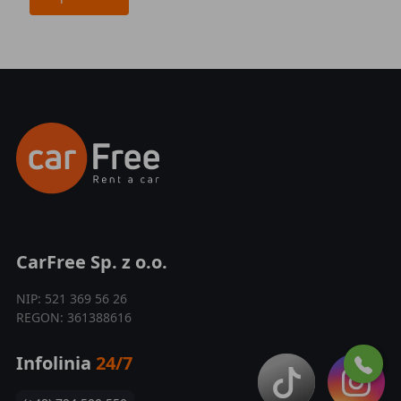
CarFree Sp. z o.o.
NIP: 521 369 56 26
REGON: 361388616
Infolinia
24/7