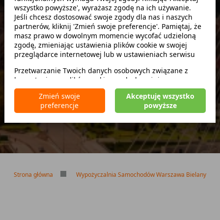
wszystko powyższe', wyrażasz zgodę na ich używanie.
Szukaj
Jeśli chcesz dostosować swoje zgody dla nas i naszych
partnerów, kliknij 'Zmień swoje preferencje'. Pamiętaj, że
masz prawo w dowolnym momencie wycofać udzieloną
zwróć w innym miejscu
zgodę, zmieniając ustawienia plików cookie w swojej
przeglądarce internetowej lub w ustawieniach serwisu
Przetwarzanie Twoich danych osobowych związane z
korzystaniem z plików cookie w celach wyżej
Brak kaucji
wymienionych jest prowadzone przez
CarFree sp. z o.o.
z
Brak limitu kilometrów
Zmień swoje
Akceptuję wszystko
siedzibą w Warszawie (02-677), ul. Cybernetyki 5,
Bezpłatne odwołanie rezerwacji
preferencje
powyższe
będącego administratorem danych. W niektórych
przypadkach administratorami danych mogą być również
nasi partnerzy. Szczegółowe informacje na temat
korzystania przez nas i naszych partnerów z plików cookie
oraz przetwarzania Twoich danych osobowych, w tym
dotyczące Twoich uprawnień, zawarte są w naszej
Polityce prywatności.
Strona główna
Wypożyczalnia Samochodów Warszawa Bielany