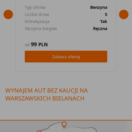
Typ silnika
Benzyna
Typ
Liczba drzwi
5
Lic
Klimatyzacja
Tak
Kli
Skrzynia biegów
Ręczna
Skr
99
PLN
od
od
Zobacz ofertę
WYNAJEM AUT BEZ KAUCJI NA
WARSZAWSKICH BIELANACH