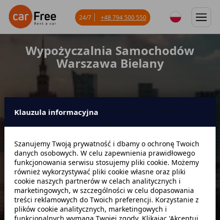
24/7
+48 794 500 550
Wypożyczalnia Samochodów
Warszawa Bielany
Klauzula informacyjna
Miejsce odbioru
Szanujemy Twoją prywatność i dbamy o ochronę Twoich
danych osobowych. W celu zapewnienia prawidłowego
Data odbioru
Godzina
funkcjonowania serwisu stosujemy pliki cookie. Możemy
również wykorzystywać pliki cookie własne oraz pliki
cookie naszych partnerów w celach analitycznych i
marketingowych, w szczególności w celu dopasowania
Data zwrotu
Godzina
treści reklamowych do Twoich preferencji. Korzystanie z
plików cookie analitycznych, marketingowych i
funkcjonalnych wymaga Twojej zgody. Klikając 'Akceptuj