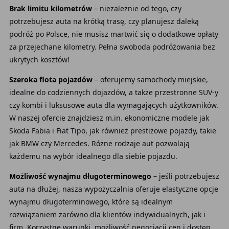
Brak limitu kilometrów
– niezależnie od tego, czy
potrzebujesz auta na krótką trasę, czy planujesz daleką
podróż po Polsce, nie musisz martwić się o dodatkowe opłaty
za przejechane kilometry. Pełna swoboda podróżowania bez
ukrytych kosztów!
Szeroka flota pojazdów
– oferujemy samochody miejskie,
idealne do codziennych dojazdów, a także przestronne SUV-y
czy kombi i luksusowe auta dla wymagających użytkowników.
W naszej ofercie znajdziesz m.in. ekonomiczne modele jak
Skoda Fabia i Fiat Tipo, jak również prestiżowe pojazdy, takie
jak BMW czy Mercedes. Różne rodzaje aut pozwalają
każdemu na wybór idealnego dla siebie pojazdu.
Możliwość wynajmu długoterminowego
– jeśli potrzebujesz
auta na dłużej, nasza wypożyczalnia oferuje elastyczne opcje
wynajmu długoterminowego, które są idealnym
rozwiązaniem zarówno dla klientów indywidualnych, jak i
firm. Korzystne warunki, możliwość negocjacji cen i dostęp