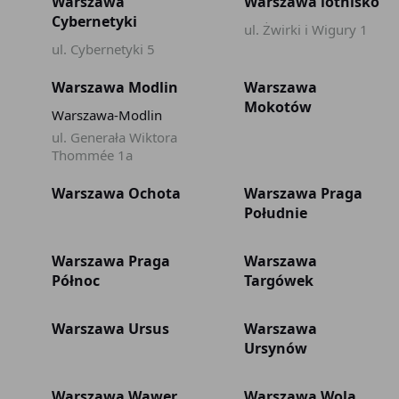
Warszawa
Warszawa lotnisko
Cybernetyki
ul. Żwirki i Wigury 1
ul. Cybernetyki 5
Warszawa Modlin
Warszawa
Mokotów
Warszawa-Modlin
ul. Generała Wiktora
Thommée 1a
Warszawa Ochota
Warszawa Praga
Południe
Warszawa Praga
Warszawa
Północ
Targówek
Warszawa Ursus
Warszawa
Ursynów
Warszawa Wawer
Warszawa Wola