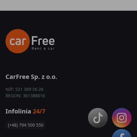
CarFree Sp. z o.o.
NIP: 521 369 56 26
REGON: 361388616
Infolinia
24/7
(+48) 794 500 550