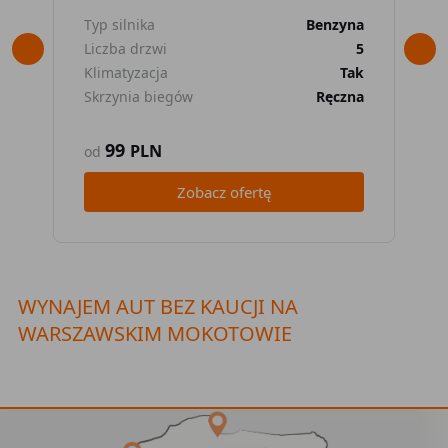
Typ silnika
Benzyna
Typ
Liczba drzwi
5
Lic
Klimatyzacja
Tak
Kli
Skrzynia biegów
Ręczna
Skr
99
PLN
od
od
Zobacz ofertę
WYNAJEM AUT BEZ KAUCJI NA
WARSZAWSKIM MOKOTOWIE