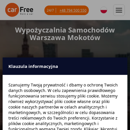
24/7
+48 794 500 550
Wypożyczalnia Samochodów
Warszawa Mokotów
Klauzula informacyjna
Miejsce odbioru
Szanujemy Twoją prywatność i dbamy o ochronę Twoich
danych osobowych. W celu zapewnienia prawidłowego
Data odbioru
Godzina
funkcjonowania serwisu stosujemy pliki cookie. Możemy
również wykorzystywać pliki cookie własne oraz pliki
cookie naszych partnerów w celach analitycznych i
marketingowych, w szczególności w celu dopasowania
Data zwrotu
Godzina
treści reklamowych do Twoich preferencji. Korzystanie z
plików cookie analitycznych, marketingowych i
funkcjonalnych wymaga Twojej zgody. Klikając 'Akceptuj