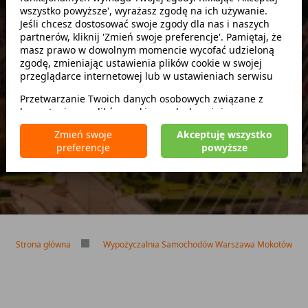
wszystko powyższe', wyrażasz zgodę na ich używanie.
Szukaj
Jeśli chcesz dostosować swoje zgody dla nas i naszych
partnerów, kliknij 'Zmień swoje preferencje'. Pamiętaj, że
masz prawo w dowolnym momencie wycofać udzieloną
zwróć w innym miejscu
zgodę, zmieniając ustawienia plików cookie w swojej
przeglądarce internetowej lub w ustawieniach serwisu
Przetwarzanie Twoich danych osobowych związane z
korzystaniem z plików cookie w celach wyżej
Brak kaucji
wymienionych jest prowadzone przez
CarFree sp. z o.o.
z
Brak limitu kilometrów
Zmień swoje
Akceptuję wszystko
siedzibą w Warszawie (02-677), ul. Cybernetyki 5,
Bezpłatne odwołanie rezerwacji
preferencje
powyższe
będącego administratorem danych. W niektórych
przypadkach administratorami danych mogą być również
nasi partnerzy. Szczegółowe informacje na temat
korzystania przez nas i naszych partnerów z plików cookie
oraz przetwarzania Twoich danych osobowych, w tym
dotyczące Twoich uprawnień, zawarte są w naszej
Polityce prywatności.
Strona główna
Wypożyczalnia Samochodów Warszawa Mokotów