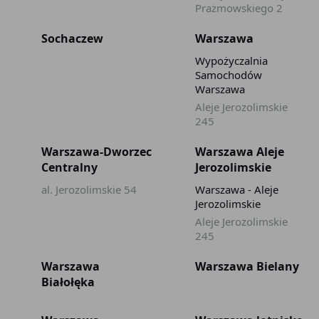
Prażmowskiego 2
Sochaczew
Warszawa
Wypożyczalnia
Samochodów
Warszawa
Aleje Jerozolimskie
245
Warszawa-Dworzec
Warszawa Aleje
Centralny
Jerozolimskie
al. Jerozolimskie 54
Warszawa - Aleje
Jerozolimskie
Aleje Jerozolimskie
245
Warszawa
Warszawa Bielany
Białołęka