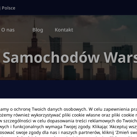
j Polsce
O nas
Blog
Kontakt
a Samochodów War
bamy o ochronę Twoich danych osobowych. W celu zapewnienia pr
Możemy również wykorzystywać pliki cookie własne oraz pliki cookie
Data zwrotu
Godzina
w szczególności w celu dopasowania treści reklamowych do Twoich p
wych i funkcjonalnych wymaga Twojej zgody. Klikając 'Akceptuj ws
tosować swoje zgody dla nas i naszych partnerów, kliknij 'Zmień swo