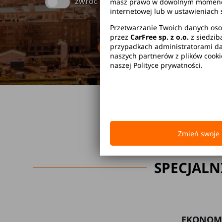
zwróć w innym miejscu
masz prawo w dowolnym momencie 
internetowej lub w ustawieniach 
Przetwarzanie Twoich danych oso
przez
CarFree sp. z o.o.
z siedzib
Brak kaucji
Br
przypadkach administratorami dan
naszych partnerów z plików cook
naszej Polityce prywatności.
Zmień swoje 
SPECJALN
EKONOM