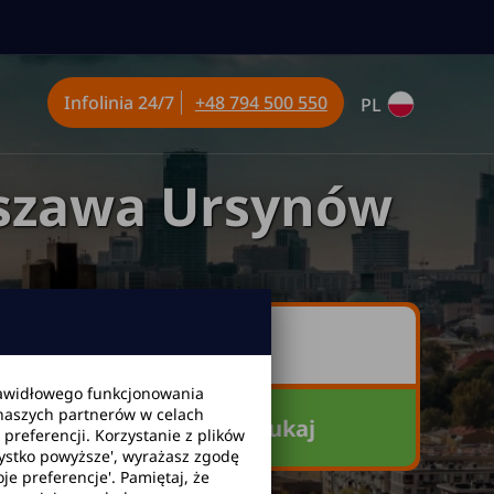
Infolinia
24/7
+48 794 500 550
PL
szawa Ursynów
awidłowego funkcjonowania
 naszych partnerów w celach
Szukaj
referencji. Korzystanie z plików
zystko powyższe', wyrażasz zgodę
je preferencje'. Pamiętaj, że