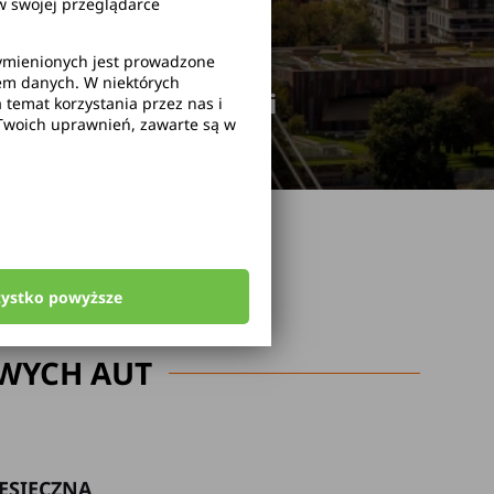
 swojej przeglądarce
wymienionych jest prowadzone
rem danych. W niektórych
odwołanie rezerwacji
temat korzystania przez nas i
Twoich uprawnień, zawarte są w
zystko powyższe
WYCH AUT
ESIĘCZNA