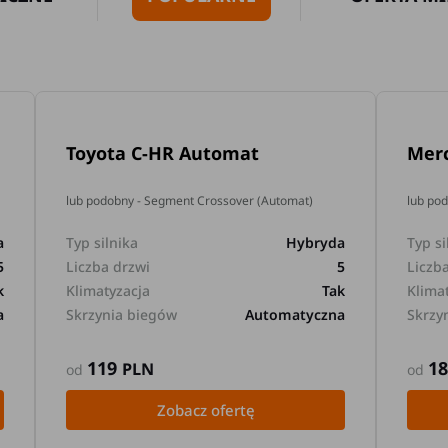
Toyota C-HR Automat
Mer
lub podobny - Segment Crossover (Automat)
lub po
a
Typ silnika
Hybryda
Typ si
5
Liczba drzwi
5
Liczb
k
Klimatyzacja
Tak
Klima
a
Skrzynia biegów
Automatyczna
Skrzy
119
1
PLN
od
od
Zobacz ofertę