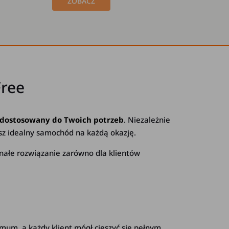
ZOBACZ
ree
 dostosowany do Twoich potrzeb
. Niezależnie
sz idealny samochód na każdą okazję.
onałe rozwiązanie zarówno dla klientów
mum, a każdy klient mógł cieszyć się pełnym