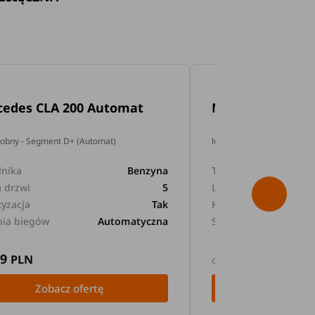
cedes CLA 200 Automat
Mercedes GLA 2
dobny - Segment D+ (Automat)
lub podobny - Segment D+
lnika
Benzyna
Typ silnika
a drzwi
5
Liczba drzwi
tyzacja
Tak
Klimatyzacja
nia biegów
Automatyczna
Skrzynia biegów
89
169
PLN
PLN
od
Zobacz ofertę
Zobacz 