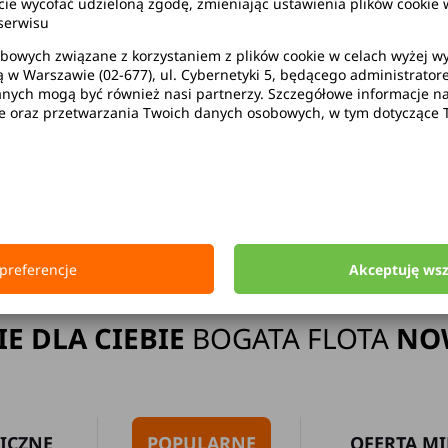
wycofać udzieloną zgodę, zmieniając ustawienia plików cookie w
serwisu
bowych związane z korzystaniem z plików cookie w celach wyżej 
ą w Warszawie (02-677), ul. Cybernetyki 5, będącego administrato
ak limitu kilometrów
Bezpłatne 
ych mogą być również nasi partnerzy. Szczegółowe informacje na 
ie oraz przetwarzania Twoich danych osobowych, w tym dotyczące 
Strona główna
Wypożyczalnia Samochodów Warszawa Ursynów
preferencje
Akceptuję ws
IE DLA CIEBIE
BOGATA FLOTA
NO
ICZNE
POPULARNE
OFERTA MI