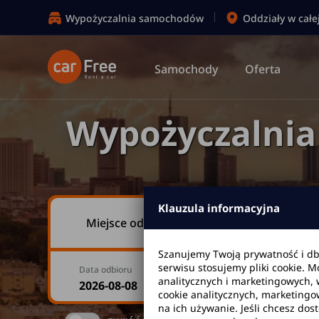
Wypożyczalnia samochodów
Oddziały w całe
Samochody
Oferta
Wypożyczalni
Klauzula informacyjna
Miejsce odbioru
Szanujemy Twoją prywatność i d
serwisu stosujemy pliki cookie. 
Data odbioru
Godzina
analitycznych i marketingowych, 
cookie analitycznych, marketingo
na ich używanie. Jeśli chcesz dos