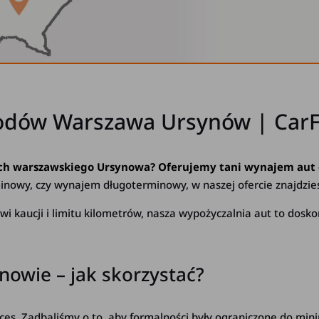
odów Warszawa Ursynów | CarF
ach warszawskiego Ursynowa? Oferujemy tani wynajem aut
minowy, czy wynajem długoterminowy, w naszej ofercie znajdzie
i kaucji i limitu kilometrów, nasza wypożyczalnia aut to dosk
owie – jak skorzystać?
es. Zadbaliśmy o to, aby formalności były ograniczone do mini